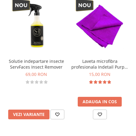
Solutie indepartare insecte
Laveta microfibra
ServFaces Insect Remover
profesionala Indetail Purple
Pearl Towel, 400GSM,
69,00 RON
15,00 RON
40x40cm, mov
ADAUGA IN COS
VEZI VARIANTE