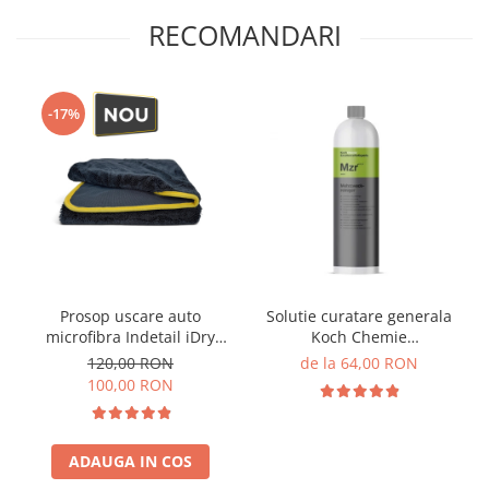
RECOMANDARI
-17%
Prosop uscare auto
Solutie curatare generala
microfibra Indetail iDry
Koch Chemie
Twisted Loop Drying Towel,
Mehrzweckreiniger, Mzr
120,00 RON
de la 64,00 RON
850GSM, 70x90cm, gri
100,00 RON
ADAUGA IN COS