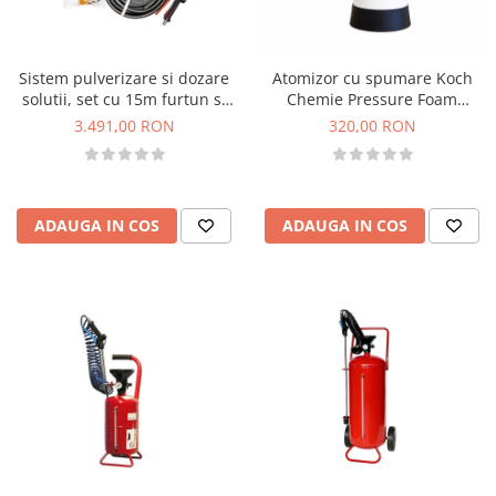
Accesorii intretinere si protectie
DETAILING RAPID EXTERIOR
Solutii detailing rapid
Sistem pulverizare si dozare
Atomizor cu spumare Koch
Accesorii detailing rapid
solutii, set cu 15m furtun si
Chemie Pressure Foam
lance presiune redusa, Koch
Sprayer, 2L
ACCESORII EXTERIOR
3.491,00 RON
320,00 RON
Chemie
CONSUMABILE AUTO
ADAUGA IN COS
ADAUGA IN COS