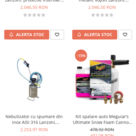
epoxi plastifiat, capacitate 50L
protectie interioara epoxi
2.046,50 RON
2.046,50 RON
plastifiat, capacitate 50L
ALERTA STOC
ALERTA STOC
-15%
Nebulizator cu spumare din
Kit spalare auto Meguiar’s
inox AISI 316 Lanzoni,
Ultimate Snow Foam Cannon
capacitate 10L
Kit
2.253,97 RON
478,92 RON
407,08 RON