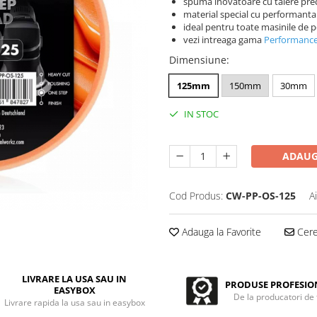
spuma inovatoare cu taiere pre
material special cu performanta d
ideal pentru toate masinile de p
vezi intreaga gama
Performance
Dimensiune
:
125mm
150mm
30mm
IN STOC
ADAUG
Cod Produs:
CW-PP-OS-125
A
Adauga la Favorite
Cere 
LIVRARE LA USA SAU IN
PRODUSE PROFESIO
EASYBOX
De la producatori de
Livrare rapida la usa sau in easybox