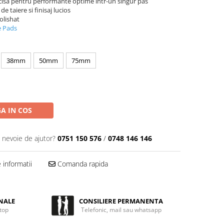
cisa pentru performante optime intr-un singur pas
e taiere si finisaj lucios
olishat
 Pads
38mm
50mm
75mm
A IN COS
i nevoie de ajutor?
0751 150 576
/
0748 146 146
informatii
Comanda rapida
NALE
CONSILIERE PERMANENTA
 top
Telefonic, mail sau whatsapp