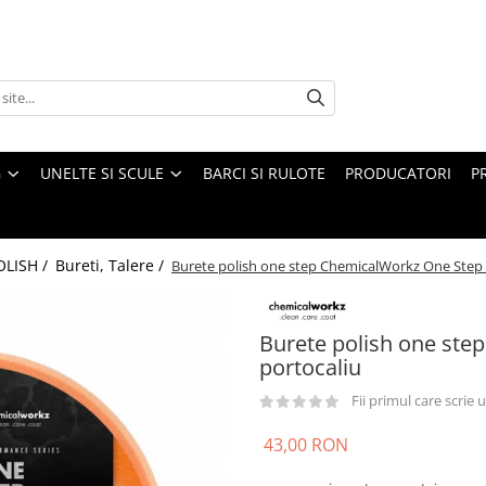
G
UNELTE SI SCULE
BARCI SI RULOTE
PRODUCATORI
P
OLISH /
Bureti, Talere /
Burete polish one step ChemicalWorkz One Step 
Burete polish one ste
portocaliu
Fii primul care scrie
43,00 RON