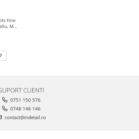
pts Fine
aliu, M
SUPORT CLIENTI
0751 150 576
0748 146 146
contact@indetail.ro