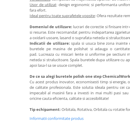
Usor de utilizat
: design ergonomic si performanta uniform
fara efort.
Ideal pentru toate suprafetele vopsite
: Ofera rezultate rem
Domeniul de utilizare:
lucrari de corectie si finisare in
si resurse. Este recomandat pentru indepartarea zgarietur
a oxidarii usoare, lasand o suprafata neteda si stralucitoar
Indicatii de utilizare:
spala si usuca bine zona inainte d
buretele pe masina de polishat si adauga o cantitat
pad. Lucreaza cu miscari lente si uniforme pe sectiuni 
neteda si stralucitoare. Spala buretele dupa utilizare cu ap
apoi lasa-l sa se usuce complet.
De ce sa alegi buretele polish one step ChemicalWork
Cu acest produs inovator, economisesti timp si energie, o
de calitate profesionala. Este solutia ideala pentru cei 
impecabil al masinii fara a investi in mai multi pasi sau
oricine cauta eficienta, calitate si accesibilitate!
Tip echipament:
Orbitala, Rotativa, Orbitala cu rotatie f
Informatii conformitate produs