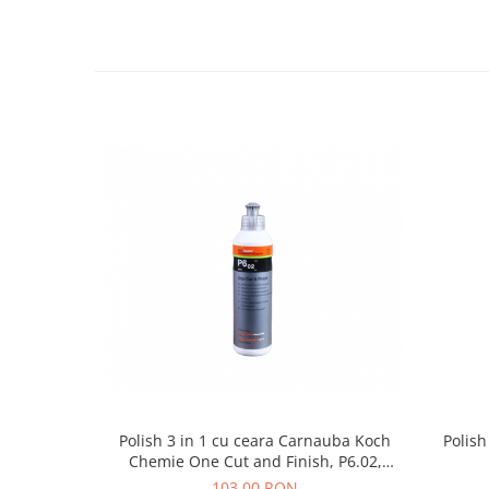
Polish 3 in 1 cu ceara Carnauba Koch
Polis
Chemie One Cut and Finish, P6.02,
250ml
103,00 RON