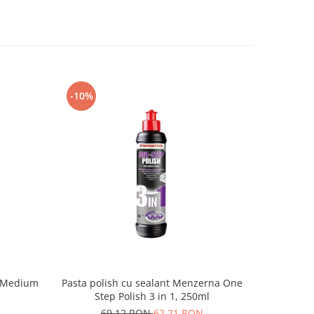
-10%
0 Medium
Pasta polish cu sealant Menzerna One
Step Polish 3 in 1, 250ml
69,12 RON
62,21 RON