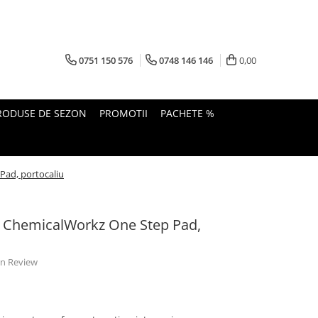
0751 150 576
0748 146 146
0,00
RODUSE DE SEZON
PROMOTII
PACHETE %
Pad, portocaliu
p ChemicalWorkz One Step Pad,
 un Review