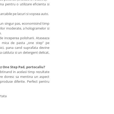
a pentru o utilizare eficienta si
arcabile pe lacuri si vopsea auto.
tr-un singur pas, economisind timp
ilor moderate, a hologramelor si
e.
e inceperea polisharii. Ataseaza
e mica de pasta „one step” pe
mici, pana cand suprafata devine
a calduta si un detergent delicat,
z One Step Pad, portocaliu?
btinand in acelasi timp rezultate
care doresc sa mentina un aspect
 produse diferite. Perfect pentru
ortata