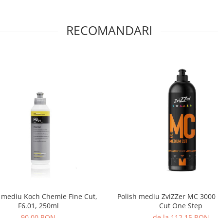
RECOMANDARI
h mediu Koch Chemie Fine Cut,
Polish mediu ZviZZer MC 300
F6.01, 250ml
Cut One Step
90,00 RON
de la 112,15 RON