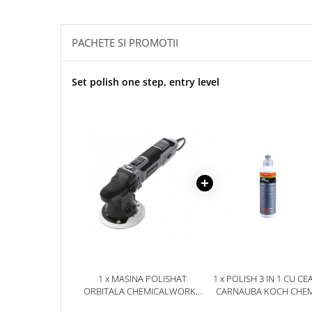
Accesorii intretinere si protectie
DETAILING RAPID EXTERIOR
Solutii detailing rapid
PACHETE SI PROMOTII
Accesorii detailing rapid
ACCESORII EXTERIOR
Set polish one step, entry level
CONSUMABILE AUTO
1 x MASINA POLISHAT
1 x POLISH 3 IN 1 CU CE
ORBITALA CHEMICALWORKZ
CARNAUBA KOCH CHEM
DA9 ORBITAL POLISHER,
ONE CUT AND FINISH, P6