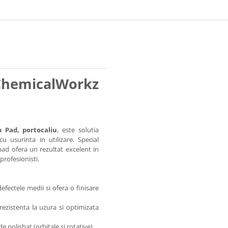
ChemicalWorkz
 Pad, portocaliu
, este solutia
 usurinta in utilizare. Special
pad ofera un rezultat excelent in
profesionisti.
defectele medii si ofera o finisare
 rezistenta la uzura si optimizata
e polishat (orbitale si rotative).