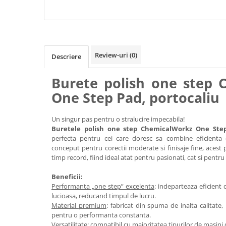
700W, 2000-6400RPM
250ML
Review-uri
(0)
Descriere
Burete polish one step 
One Step Pad, portocaliu
Un singur pas pentru o stralucire impecabila!
Buretele polish one step ChemicalWorkz One Step
perfecta pentru cei care doresc sa combine eficienta cu
conceput pentru corectii moderate si finisaje fine, acest 
timp record, fiind ideal atat pentru pasionati, cat si pentru 
Beneficii:
Performanta „one step” excelenta
: indeparteaza eficient 
lucioasa, reducand timpul de lucru.
Material premium
: fabricat din spuma de inalta calitate,
pentru o performanta constanta.
Versatilitate
: compatibil cu majoritatea tipurilor de masini d