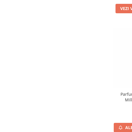
VEZI 
Parfu
Mil
AL