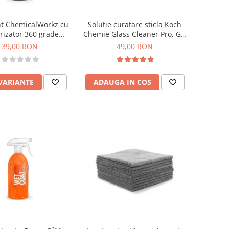
nt ChemicalWorkz cu
Solutie curatare sticla Koch
rizator 360 grade
Chemie Glass Cleaner Pro, Gc,
remium Spray Bottle
1L
39,00 RON
49,00 RON
500ml
 VARIANTE
ADAUGA IN COS