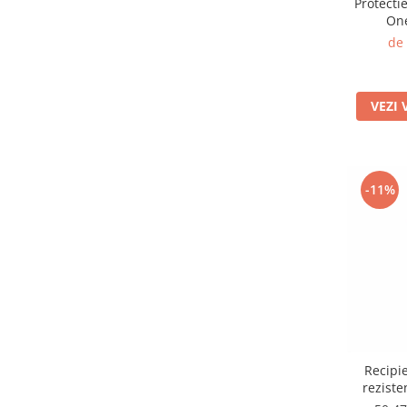
Protecti
One
de
VEZI 
-11%
Recipie
reziste
Ch