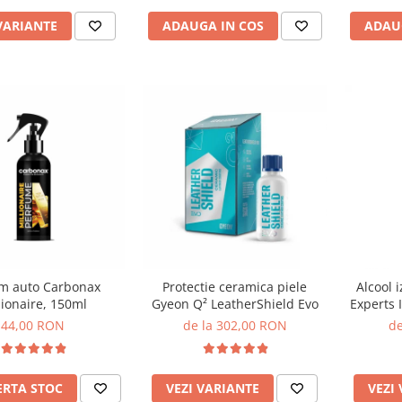
VARIANTE
ADAUGA IN COS
ADAU
m auto Carbonax
Protectie ceramica piele
Alcool i
lionaire, 150ml
Gyeon Q² LeatherShield Evo
Experts 
44,00 RON
de la 302,00 RON
de
ERTA STOC
VEZI VARIANTE
VEZI