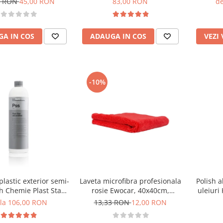
7 RON
45,00 RON
83,00 RON
de
A IN COS
ADAUGA IN COS
VEZI
-10%
plastic exterior semi-
Laveta microfibra profesionala
Polish a
h Chemie Plast Star
rosie Ewocar, 40x40cm,
uleiuri
n and Oil Free, Pss
400gsm
Cu
 la 106,00 RON
13,33 RON
12,00 RON