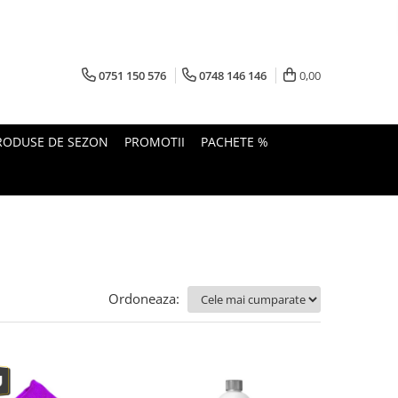
0751 150 576
0748 146 146
0,00
RODUSE DE SEZON
PROMOTII
PACHETE %
Ordoneaza: