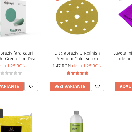
abraziv fara gauri
Disc abraziv Q Refinish
Laveta mi
t Green Film Disc,
Premium Gold, velcro,
Indetail
75mm
150mm, 15 gauri
400GS
e la 1,25 RON
1,47 RON
de la 1,25 RON
VARIANTE
VEZI VARIANTE
ADAU