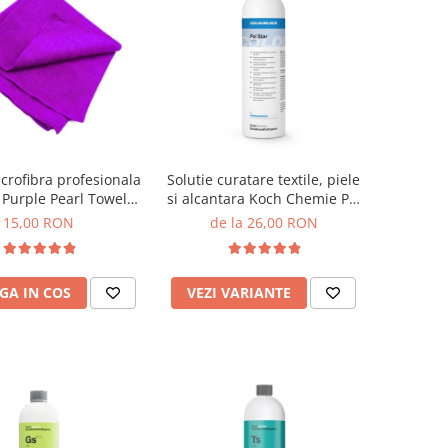
crofibra profesionala
Solutie curatare textile, piele
 Purple Pearl Towel,
si alcantara Koch Chemie Pol
M, 40x40cm, mov
Star
15,00 RON
de la 26,00 RON
GA IN COS
VEZI VARIANTE