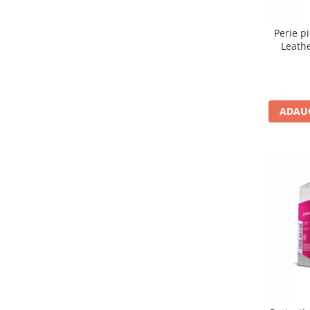
Perie p
Leath
ADAUG