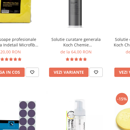
soape profesionale
Solutie curatare generala
Solutie
a Indetail Microfiber
Koch Chemie
Koch Ch
, 400GSM, 40x40cm,
Mehrzweckreiniger, Mzr
20,00 RON
de la 64,00 RON
de
2 Pack
A IN COS
VEZI VARIANTE
VEZI
-15%