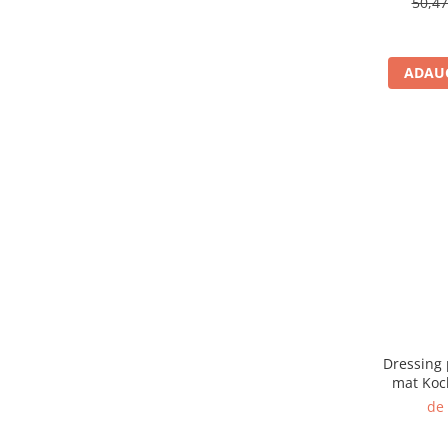
50,4
ADAUG
Dressing 
mat Koc
Silico
de