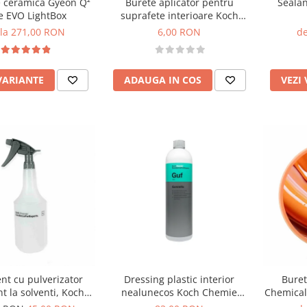
e ceramica Gyeon Q²
Burete aplicator pentru
Seala
 EVO LightBox
suprafete interioare Koch
Chemie BTM
 la 271,00 RON
6,00 RON
de
VARIANTE
ADAUGA IN COS
VEZI
nt cu pulverizator
Dressing plastic interior
Buret
nt la solventi, Koch
nealunecos Koch Chemie
Chemical
emie, 1000 ml
Gummifix, Guf, 1L