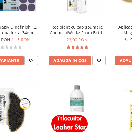
raziv Q Refinish TZ
Recipient cu cap spumare
Aplicat
autoadeziv, 34mm
ChemicalWorkz Foam Bottle
Megu
150ml
Appl
3 RON
1,13 RON
23,00 RON
6,1
VARIANTE
ADAUGA IN COS
ADAU