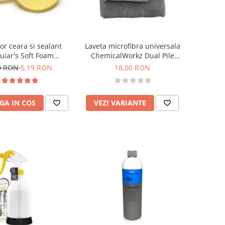
or ceara si sealant
Laveta microfibra universala
iar's Soft Foam
ChemicalWorkz Dual Pile
icator Pad 101mm
Towel 350GSM, 40×40cm
0 RON
5,19 RON
18,00 RON
GA IN COS
VEZI VARIANTE