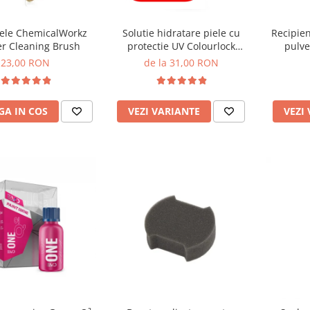
iele ChemicalWorkz
Solutie hidratare piele cu
Recipie
er Cleaning Brush
protectie UV Colourlock
pulve
Leather Care
Canyon P
23,00 RON
de la 31,00 RON
A IN COS
VEZI VARIANTE
VEZI