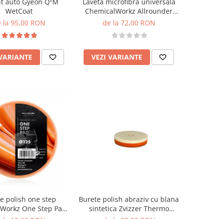
nt auto Gyeon Q²M
Laveta microfibra universala
WetCoat
ChemicalWorkz Allrounder
Coating Towel 250GSM,
 la 95,00 RON
de la 72,00 RON
40×40cm, gri
 VARIANTE
VEZI VARIANTE
e polish one step
Burete polish abraziv cu blana
Workz One Step Pad,
sintetica Zvizzer Thermo
portocaliu
Velour Wool Pad