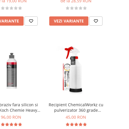
 la 19,00 RON
de la 28,59 RON
 VARIANTE
VEZI VARIANTE
braziv fara silicon si
Recipient ChemicalWorkz cu
 Koch Chemie Heavy
pulverizator 360 grade
t, H9.02, 250ml
Canyon Premium Spray Bottle
96,00 RON
45,00 RON
1L