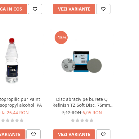
GA IN COS
VEZI VARIANTE
-15%
zopropilic pur Paint
Disc abraziv pe burete Q
Isopropyl alcohol IPA
Refinish TZ Soft Disc, 75mm,
velcro
 la 26,44 RON
7,12 RON
6,05 RON
 VARIANTE
VEZI VARIANTE