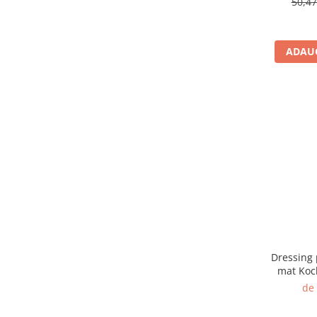
50,4
ADAUG
Dressing 
mat Koc
Silico
de