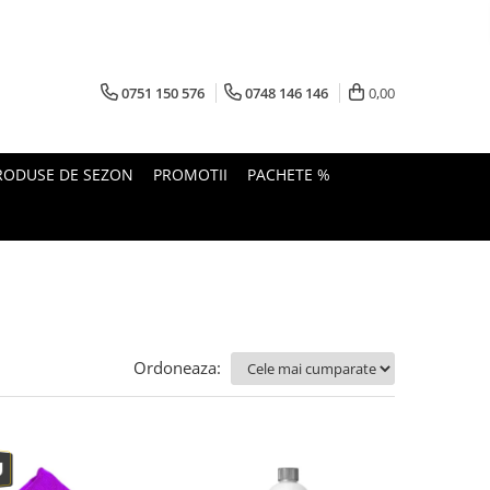
0751 150 576
0748 146 146
0,00
RODUSE DE SEZON
PROMOTII
PACHETE %
Ordoneaza: