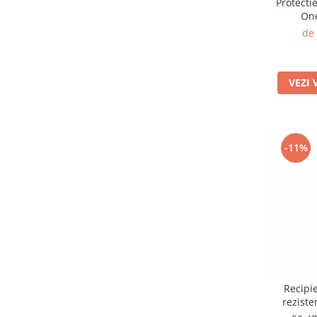
Protecti
One
de
VEZI 
-11%
Recipie
reziste
Ch