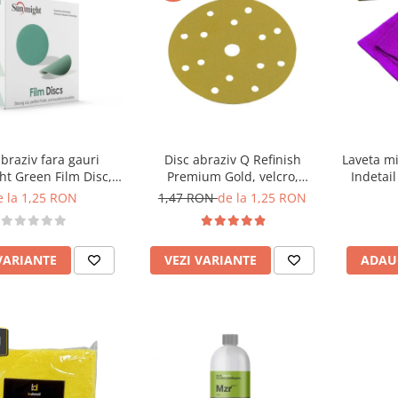
abraziv fara gauri
Disc abraziv Q Refinish
Laveta mi
t Green Film Disc,
Premium Gold, velcro,
Indetail
75mm
150mm, 15 gauri
400GS
e la 1,25 RON
1,47 RON
de la 1,25 RON
VARIANTE
VEZI VARIANTE
ADAU