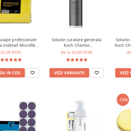
soape profesionale
Solutie curatare generala
Solutie
a Indetail Microfiber
Koch Chemie
Koch Ch
, 400GSM, 40x40cm,
Mehrzweckreiniger, Mzr
20,00 RON
de la 64,00 RON
de
2 Pack
A IN COS
VEZI VARIANTE
VEZI
-15%