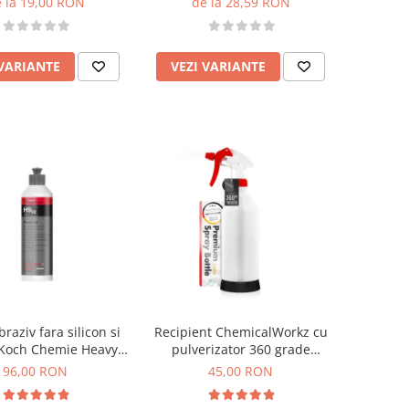
 la 19,00 RON
de la 28,59 RON
 VARIANTE
VEZI VARIANTE
braziv fara silicon si
Recipient ChemicalWorkz cu
 Koch Chemie Heavy
pulverizator 360 grade
t, H9.02, 250ml
Canyon Premium Spray Bottle
96,00 RON
45,00 RON
1L