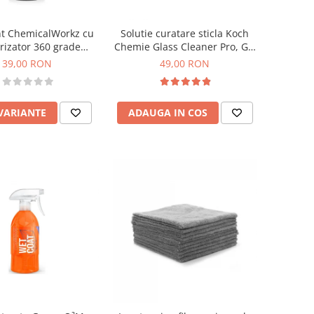
nt ChemicalWorkz cu
Solutie curatare sticla Koch
rizator 360 grade
Chemie Glass Cleaner Pro, Gc,
remium Spray Bottle
1L
39,00 RON
49,00 RON
500ml
 VARIANTE
ADAUGA IN COS