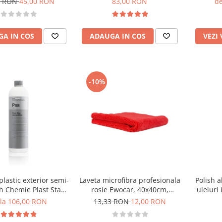
7 RON
45,00 RON
83,00 RON
de
A IN COS
ADAUGA IN COS
VEZI
-10%
plastic exterior semi-
Laveta microfibra profesionala
Polish a
h Chemie Plast Star
rosie Ewocar, 40x40cm,
uleiuri
n and Oil Free, Pss
400gsm
Cu
 la 106,00 RON
13,33 RON
12,00 RON