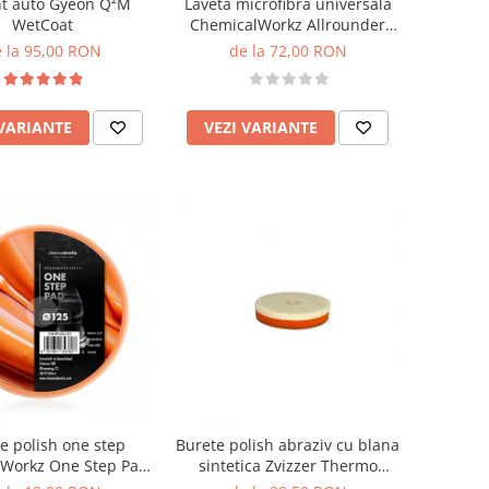
nt auto Gyeon Q²M
Laveta microfibra universala
WetCoat
ChemicalWorkz Allrounder
Coating Towel 250GSM,
 la 95,00 RON
de la 72,00 RON
40×40cm, gri
 VARIANTE
VEZI VARIANTE
e polish one step
Burete polish abraziv cu blana
Workz One Step Pad,
sintetica Zvizzer Thermo
portocaliu
Velour Wool Pad