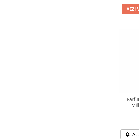
VEZI 
Parfu
Mil
AL