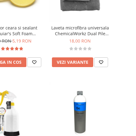
or ceara si sealant
Laveta microfibra universala
iar's Soft Foam
ChemicalWorkz Dual Pile
icator Pad 101mm
Towel 350GSM, 40×40cm
0 RON
5,19 RON
18,00 RON
GA IN COS
VEZI VARIANTE