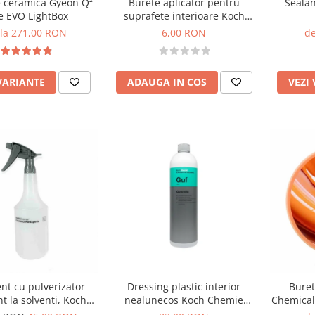
e ceramica Gyeon Q²
Burete aplicator pentru
Seala
 EVO LightBox
suprafete interioare Koch
Chemie BTM
 la 271,00 RON
6,00 RON
de
VARIANTE
ADAUGA IN COS
VEZI
nt cu pulverizator
Dressing plastic interior
Buret
nt la solventi, Koch
nealunecos Koch Chemie
Chemical
emie, 1000 ml
Gummifix, Guf, 1L