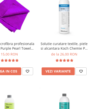
crofibra profesionala
Solutie curatare textile, piele
 Purple Pearl Towel,
si alcantara Koch Chemie Pol
M, 40x40cm, mov
Star
15,00 RON
de la 26,00 RON
GA IN COS
VEZI VARIANTE