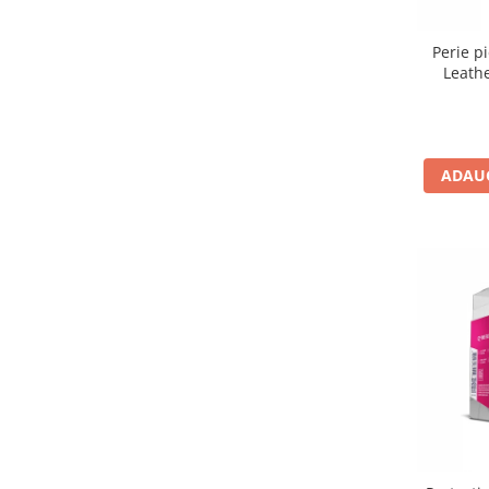
Perie p
Leath
ADAUG