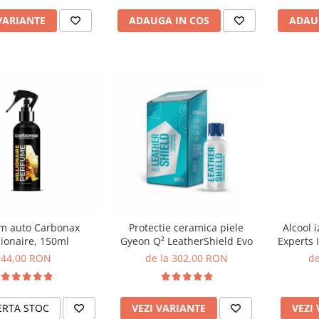
VARIANTE
ADAUGA IN COS
ADAU
m auto Carbonax
Protectie ceramica piele
Alcool i
lionaire, 150ml
Gyeon Q² LeatherShield Evo
Experts 
44,00 RON
de la 302,00 RON
de
ERTA STOC
VEZI VARIANTE
VEZI