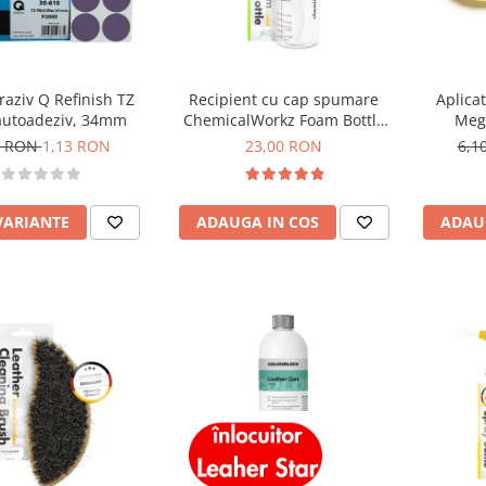
raziv Q Refinish TZ
Recipient cu cap spumare
Aplicat
autoadeziv, 34mm
ChemicalWorkz Foam Bottle
Megu
150ml
Appl
3 RON
1,13 RON
23,00 RON
6,1
VARIANTE
ADAUGA IN COS
ADAU