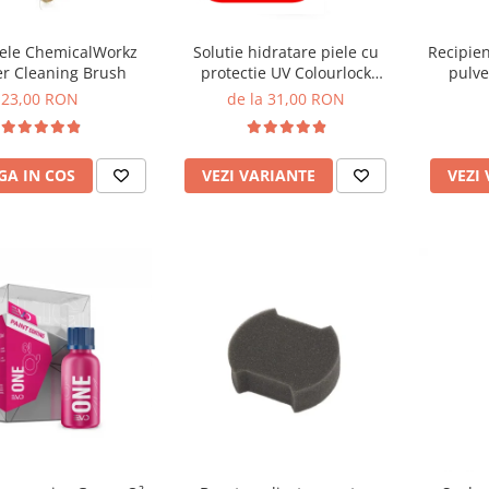
iele ChemicalWorkz
Solutie hidratare piele cu
Recipie
er Cleaning Brush
protectie UV Colourlock
pulve
Leather Care
Canyon P
23,00 RON
de la 31,00 RON
A IN COS
VEZI VARIANTE
VEZI