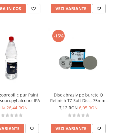
GA IN COS
VEZI VARIANTE
-15%
zopropilic pur Paint
Disc abraziv pe burete Q
Isopropyl alcohol IPA
Refinish TZ Soft Disc, 75mm,
velcro
 la 26,44 RON
7,12 RON
6,05 RON
 VARIANTE
VEZI VARIANTE