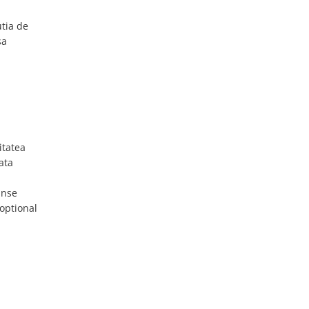
utia de
sa
itatea
zata
anse
optional