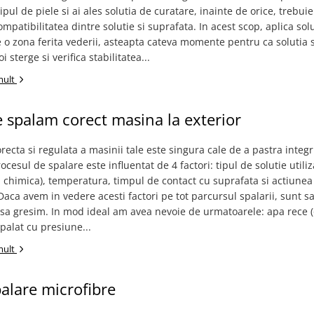
tipul de piele si ai ales solutia de curatare, inainte de orice, trebuie
compatibilitatea dintre solutie si suprafata. In acest scop, aplica sol
 o zona ferita vederii, asteapta cateva momente pentru ca solutia 
i sterge si verifica stabilitatea...
mult
spalam corect masina la exterior
recta si regulata a masinii tale este singura cale de a pastra integr
ocesul de spalare este influentat de 4 factori: tipul de solutie utili
 chimica), temperatura, timpul de contact cu suprafata si actiunea
aca avem in vedere acesti factori pe tot parcursul spalarii, sunt s
 sa gresim. In mod ideal am avea nevoie de urmatoarele: apa rece (
palat cu presiune...
mult
alare microfibre