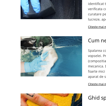
Accesorii intretinere si protectie
identificat 
DETAILING RAPID EXTERIOR
verificata 
Solutii detailing rapid
curatare pe
lucreze, apo
Accesorii detailing rapid
ACCESORII EXTERIOR
Citeste mai 
CONSUMABILE AUTO
Cum ne 
Spalarea co
vopselei. Pr
(compozitia
mecanica. D
foarte mici
aparat de s
Citeste mai 
Ghid sp