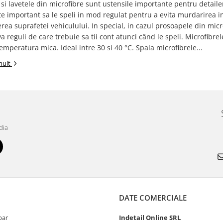
si lavetele din microfibre sunt ustensile importante pentru detailer
e important sa le speli in mod regulat pentru a evita murdarirea i
erea suprafetei vehiculului. In special, in cazul prosoapele din micr
va reguli de care trebuie sa tii cont atunci când le speli. Microfibre
temperatura mica. Ideal intre 30 si 40 °C. Spala microfibrele...
mult
dia
DATE COMERCIALE
par
Indetail Online SRL