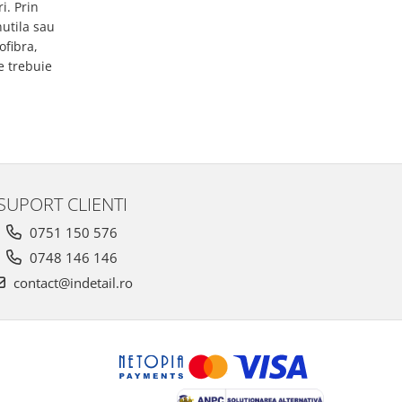
i. Prin
nutila sau
ofibra,
le trebuie
SUPORT CLIENTI
0751 150 576
0748 146 146
contact@indetail.ro