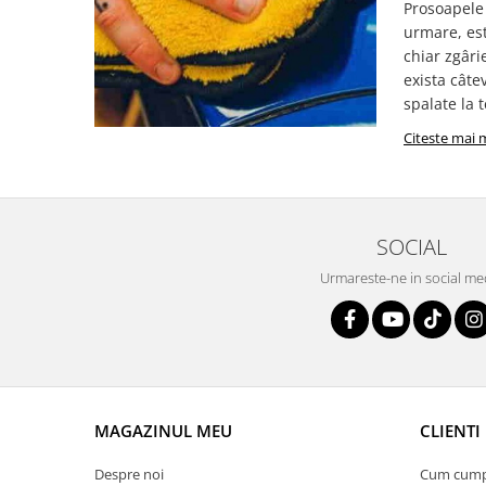
Prosoapele 
urmare, est
chiar zgâri
exista câte
spalate la 
Citeste mai 
SOCIAL
Urmareste-ne in social me
MAGAZINUL MEU
CLIENTI
Despre noi
Cum cum