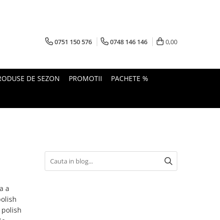
0751 150 576
0748 146 146
0,00
RODUSE DE SEZON
PROMOTII
PACHETE %
a a
polish
 polish