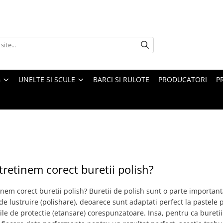
G
UNELTE SI SCULE
BARCI SI RULOTE
PRODUCATORI
P
retinem corect buretii polish?
nem corect buretii polish? Buretii de polish sunt o parte important
de lustruire (polishare), deoarece sunt adaptati perfect la pastele 
iile de protectie (etansare) corespunzatoare. Insa, pentru ca buretii