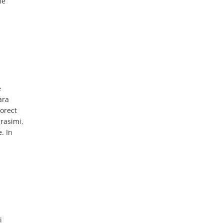
ie
e
ara
corect
grasimi,
. In
i