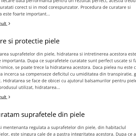
 fiecare data performanta pentru un rezultat perfect, acestia trebu
i curatati corect si in mod corespunzator. Procedura de curatare si
este foarte important...
mult
re si protectie piele
rea suprafetelor din piele, hidratarea si intretinerea acestora est
 importanta. Dupa ce suprafetele curatate sunt perfect uscate si f
himice, se poate trece la hidratarea acestora. Daca pielea nu este 
va incerca sa compenseze deficitul cu umiditatea din transpiratie, 
c. Hidratarea se face de obicei cu ajutorul balsamurilor pentru piele
produsul utilizat, hidratarea...
mult
atam suprafetele din piele
i mentenanta regulata a suprafetelor din piele, din habitaclul
elor, este singura cale de a pastra integritatea acestora. Dupa ce a