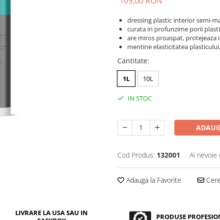
109,00 RON
dressing plastic interior semi-m
curata in profunzime porii plasti
are miros proaspat, protejeaza i
mentine elasticitatea plasticului
Cantitate
:
1L
10L
IN STOC
ADAUG
Cod Produs:
132001
Ai nevoie 
Adauga la Favorite
Cere 
LIVRARE LA USA SAU IN
PRODUSE PROFESIO