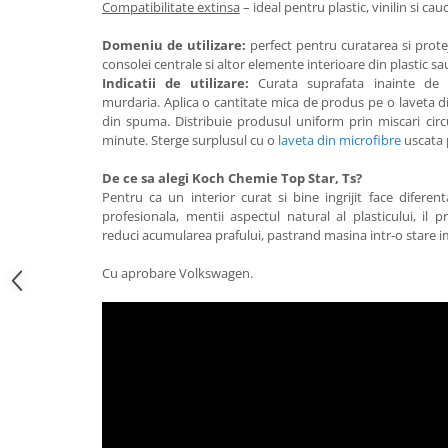
Compatibilitate extinsa
– ideal pentru plastic, vinilin si cau
Domeniu de utilizare:
perfect pentru curatarea si prote
consolei centrale si altor elemente interioare din plastic sau
Indicatii de utilizare:
Curata suprafata inainte de a
murdaria. Aplica o cantitate mica de produs pe o laveta d
din spuma. Distribuie produsul uniform prin miscari circu
minute. Sterge surplusul cu o
laveta din microfibre
uscata p
De ce sa alegi Koch Chemie Top Star, Ts?
Pentru ca un interior curat si bine ingrijit face diferen
profesionala, mentii aspectul natural al plasticului, il p
reduci acumularea prafului, pastrand masina intr-o stare i
Cu aprobare Volkswagen.