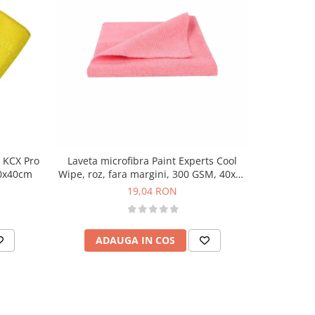
 KCX Pro
Laveta microfibra Paint Experts Cool
40x40cm
Wipe, roz, fara margini, 300 GSM, 40x40
cm
19,04 RON
ADAUGA IN COS