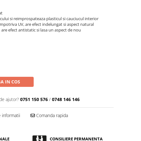
at
cului si reimprospateaza plasticul si cauciucul interior
mpotriva UV, are efect indelungat si aspect natural
, are efect antistatic si lasa un aspect de nou
A IN COS
de ajutor?
0751 150 576
/
0748 146 146
informatii
Comanda rapida
NALE
CONSILIERE PERMANENTA