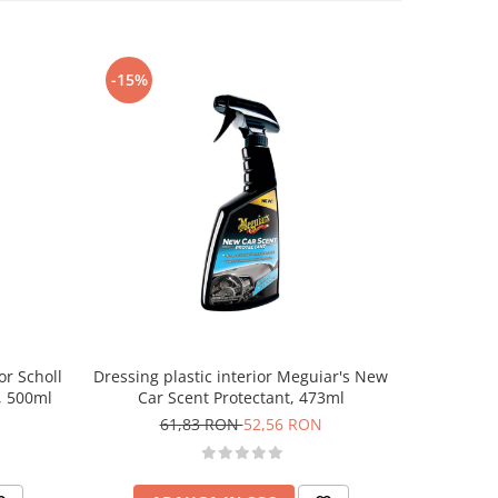
-15%
-15%
ior Scholl
Dressing plastic interior Meguiar's New
Dressing
, 500ml
Car Scent Protectant, 473ml
Natura
61,83 RON
52,56 RON
6