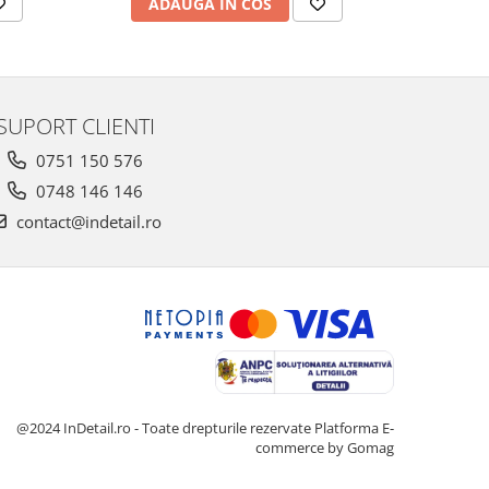
ADAUGA IN COS
AD
SUPORT CLIENTI
0751 150 576
0748 146 146
contact@indetail.ro
@2024 InDetail.ro - Toate drepturile rezervate
Platforma E-
commerce by Gomag