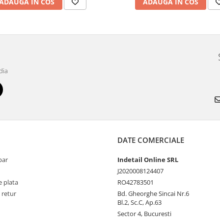
ADAUGA IN COS
ADAUGA IN COS
dia
DATE COMERCIALE
par
Indetail Online SRL
J2020008124407
 plata
RO42783501
 retur
Bd. Gheorghe Sincai Nr.6
Bl.2, Sc.C, Ap.63
Sector 4, Bucuresti