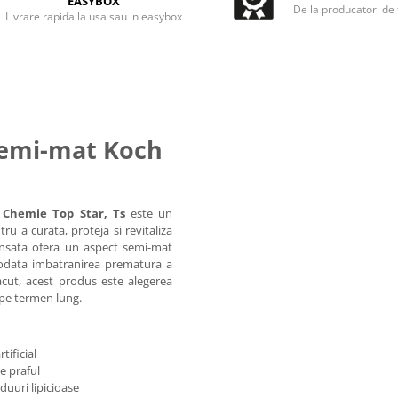
EASYBOX
De la producatori de
Livrare rapida la usa sau in easybox
 semi-mat Koch
 Chemie Top Star, Ts
este un
u a curata, proteja si revitaliza
vansata ofera un aspect semi-mat
otodata imbatranirea prematura a
acut, acest produs este alegerea
t pe termen lung.
tificial
e praful
duuri lipicioase