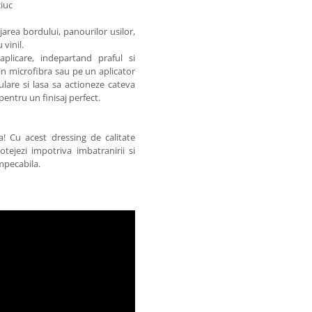
ciuc
jarea bordului, panourilor usilor,
 vinil.
plicare, indepartand praful si
in microfibra sau pe un aplicator
lare si lasa sa actioneze cateva
entru un finisaj perfect.
ta! Cu acest dressing de calitate
rotejezi impotriva imbatranirii si
mpecabila.