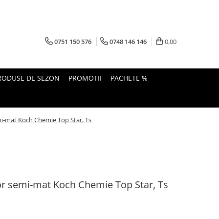
0751 150 576
0748 146 146
0,00
RODUSE DE SEZON
PROMOTII
PACHETE %
emi-mat Koch Chemie Top Star, Ts
ior semi-mat Koch Chemie Top Star, Ts