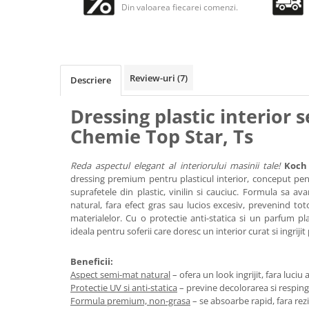
Accesorii intretinere si protectie
Din valoarea fiecarei comenzi.
DETAILING RAPID EXTERIOR
Solutii detailing rapid
Accesorii detailing rapid
ACCESORII EXTERIOR
Review-uri
(7)
Descriere
CONSUMABILE AUTO
Dressing plastic interior
Chemie Top Star, Ts
Reda aspectul elegant al interiorului masinii tale!
Koch
dressing premium pentru plasticul interior, conceput pentr
suprafetele din plastic, vinilin si cauciuc. Formula sa a
natural, fara efect gras sau lucios excesiv, prevenind t
materialelor. Cu o protectie anti-statica si un parfum pl
ideala pentru soferii care doresc un interior curat si ingriji
Beneficii:
Aspect semi-mat natural
– ofera un look ingrijit, fara luciu ar
Protectie UV si anti-statica
– previne decolorarea si resping
Formula premium, non-grasa
– se absoarbe rapid, fara rezi