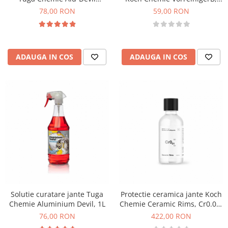
Special, 1L
Vb, 1L
78,00 RON
59,00 RON
ADAUGA IN COS
ADAUGA IN COS
Solutie curatare jante Tuga
Protectie ceramica jante Koch
Chemie Aluminium Devil, 1L
Chemie Ceramic Rims, Cr0.01,
set 30ml
76,00 RON
422,00 RON