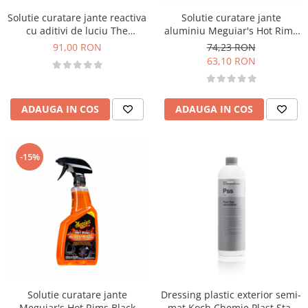
Solutie curatare jante reactiva
Solutie curatare jante
cu aditivi de luciu The
aluminiu Meguiar's Hot Rims
FINISHER WheelKing, 500ml
Aluminium Wheel Cleaner,
91,00 RON
74,23 RON
709ml
63,10 RON
ADAUGA IN COS
ADAUGA IN COS
-15%
Solutie curatare jante
Dressing plastic exterior semi-
Meguiar's Hot Rims Black
mat Koch Chemie Plast Star