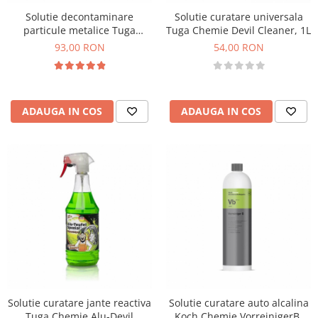
Solutie decontaminare
Solutie curatare universala
particule metalice Tuga
Tuga Chemie Devil Cleaner, 1L
Chemie Rust Devil, 1L
93,00 RON
54,00 RON
ADAUGA IN COS
ADAUGA IN COS
Solutie curatare jante reactiva
Solutie curatare auto alcalina
Tuga Chemie Alu-Devil
Koch Chemie VorreinigerB,