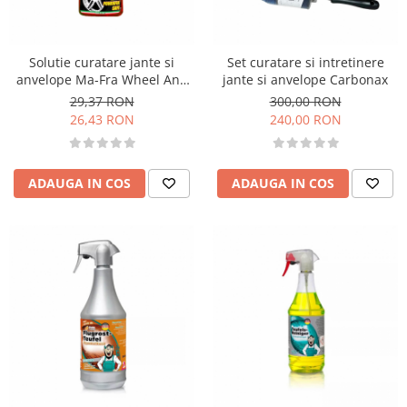
Solutie curatare jante si
Set curatare si intretinere
anvelope Ma-Fra Wheel And
jante si anvelope Carbonax
Tyre Cleaner, 500ml
29,37 RON
300,00 RON
26,43 RON
240,00 RON
ADAUGA IN COS
ADAUGA IN COS