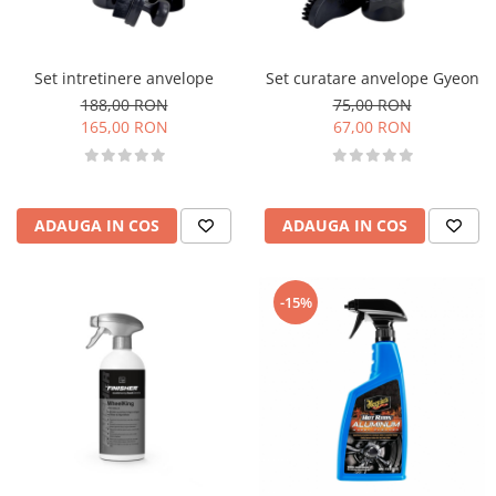
Accesorii intretinere si protectie
DETAILING RAPID EXTERIOR
Solutii detailing rapid
Set intretinere anvelope
Set curatare anvelope Gyeon
Accesorii detailing rapid
188,00 RON
75,00 RON
ACCESORII EXTERIOR
165,00 RON
67,00 RON
CONSUMABILE AUTO
ADAUGA IN COS
ADAUGA IN COS
-15%