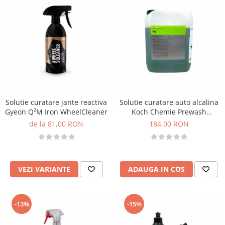
Solutie curatare jante reactiva
Solutie curatare auto alcalina
Gyeon Q²M Iron WheelCleaner
Koch Chemie Prewash
Express, Pe, 5L
de la 81,00 RON
184,00 RON
VEZI VARIANTE
ADAUGA IN COS
-15%
-13%