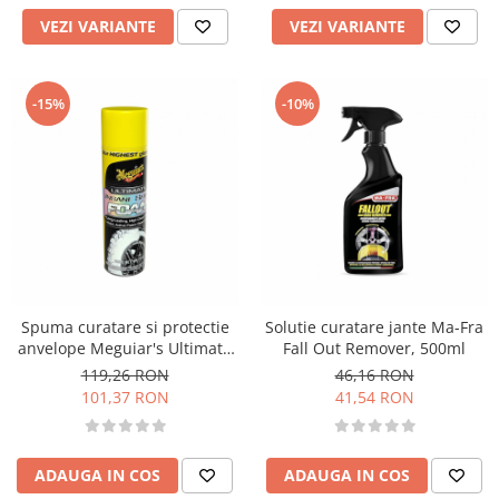
VEZI VARIANTE
VEZI VARIANTE
-15%
-10%
Spuma curatare si protectie
Solutie curatare jante Ma-Fra
anvelope Meguiar's Ultimate
Fall Out Remover, 500ml
Insane Shine Foam, 538g
119,26 RON
46,16 RON
101,37 RON
41,54 RON
ADAUGA IN COS
ADAUGA IN COS