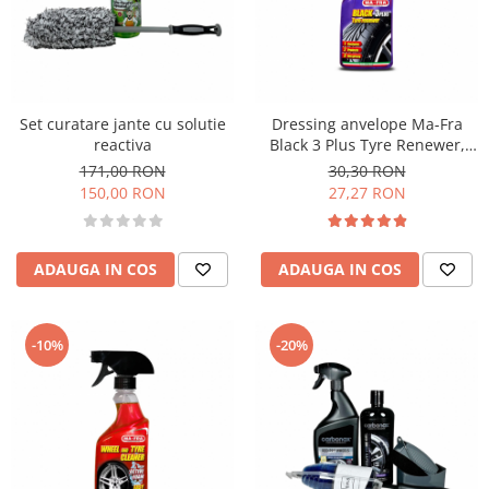
Set curatare jante cu solutie
Dressing anvelope Ma-Fra
reactiva
Black 3 Plus Tyre Renewer,
500ml
171,00 RON
30,30 RON
150,00 RON
27,27 RON
ADAUGA IN COS
ADAUGA IN COS
-10%
-20%