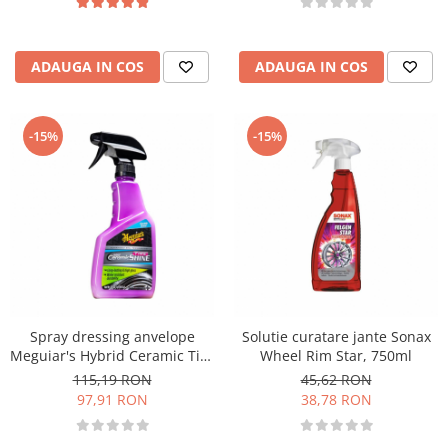
ADAUGA IN COS
ADAUGA IN COS
-15%
-15%
Spray dressing anvelope
Solutie curatare jante Sonax
Meguiar's Hybrid Ceramic Tire
Wheel Rim Star, 750ml
Shine, 473ml
115,19 RON
45,62 RON
97,91 RON
38,78 RON