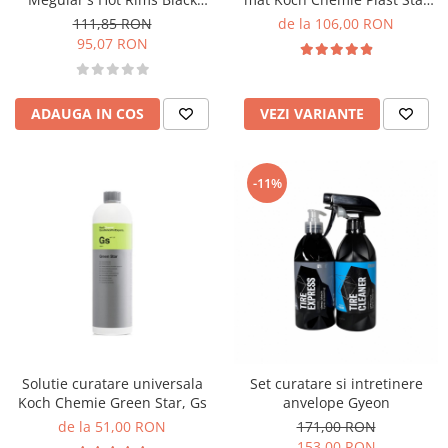
Wheel Cleaner, 710ml
Silicon and Oil Free, Pss
111,85 RON
de la 106,00 RON
95,07 RON
ADAUGA IN COS
VEZI VARIANTE
-11%
Solutie curatare universala
Set curatare si intretinere
Koch Chemie Green Star, Gs
anvelope Gyeon
de la 51,00 RON
171,00 RON
153,00 RON