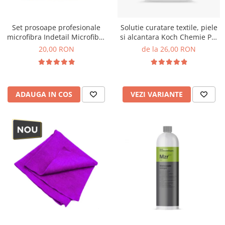
Accesorii intretinere si protectie
DETAILING RAPID EXTERIOR
Set prosoape profesionale
Solutie curatare textile, piele
Solutii detailing rapid
microfibra Indetail Microfiber
si alcantara Koch Chemie Pol
Accesorii detailing rapid
Duo Pack, 400GSM, 40x40cm,
Star
20,00 RON
de la 26,00 RON
ACCESORII EXTERIOR
2 Pack
CONSUMABILE AUTO
ADAUGA IN COS
VEZI VARIANTE