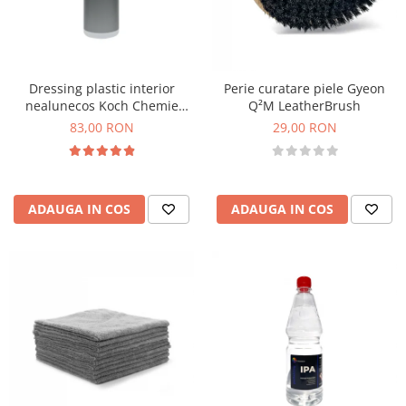
Dressing plastic interior
Perie curatare piele Gyeon
nealunecos Koch Chemie
Q²M LeatherBrush
Gummifix, Guf, 1L
83,00 RON
29,00 RON
ADAUGA IN COS
ADAUGA IN COS