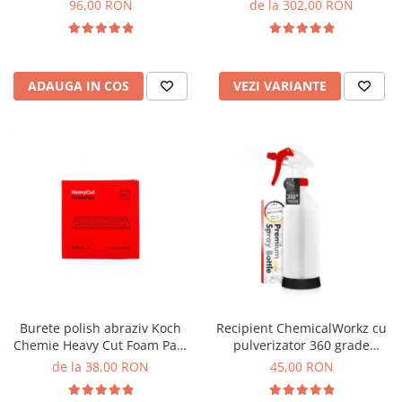
Cut, H9.02, 250ml
96,00 RON
de la 302,00 RON
ADAUGA IN COS
VEZI VARIANTE
Burete polish abraziv Koch
Recipient ChemicalWorkz cu
Chemie Heavy Cut Foam Pad,
pulverizator 360 grade
rosu
Canyon Premium Spray Bottle
de la 38,00 RON
45,00 RON
1L