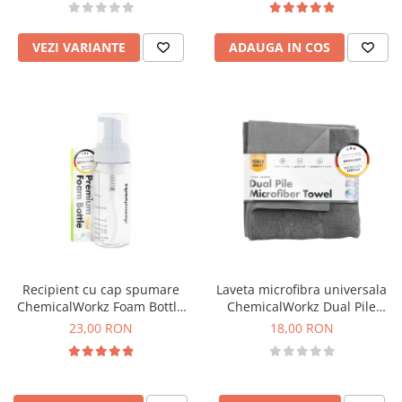
VEZI VARIANTE
ADAUGA IN COS
Recipient cu cap spumare
Laveta microfibra universala
ChemicalWorkz Foam Bottle
ChemicalWorkz Dual Pile
150ml
Towel 350GSM, 40×40cm
23,00 RON
18,00 RON