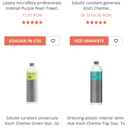
Laveta microfibra profesionala
Solutie curatare generala
Indetail Purple Pearl Towel,
Koch Chemie
400GSM, 40x40cm, mov
Mehrzweckreiniger, Mzr
15,00 RON
de la 64,00 RON
ADAUGA IN COS
VEZI VARIANTE
Solutie curatare universala
Dressing plastic interior semi-
Koch Chemie Green Star, Gs
mat Koch Chemie Top Star, Ts