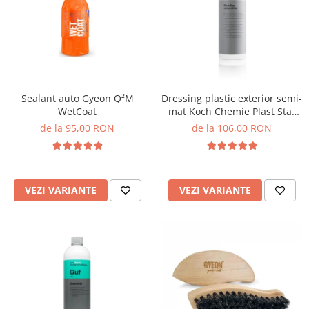
Sealant auto Gyeon Q²M
Dressing plastic exterior semi-
WetCoat
mat Koch Chemie Plast Star
Silicon and Oil Free, Pss
de la 95,00 RON
de la 106,00 RON
VEZI VARIANTE
VEZI VARIANTE