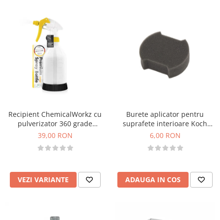
Recipient ChemicalWorkz cu
Burete aplicator pentru
pulverizator 360 grade
suprafete interioare Koch
Canyon Premium Spray Bottle
Chemie BTM
39,00 RON
6,00 RON
500ml
VEZI VARIANTE
ADAUGA IN COS