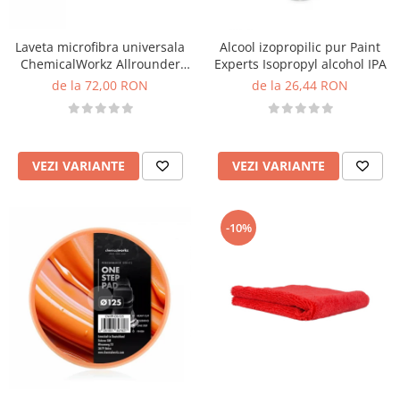
Laveta microfibra universala
Alcool izopropilic pur Paint
ChemicalWorkz Allrounder
Experts Isopropyl alcohol IPA
Coating Towel 250GSM,
de la 72,00 RON
de la 26,44 RON
40×40cm, gri
VEZI VARIANTE
VEZI VARIANTE
-10%