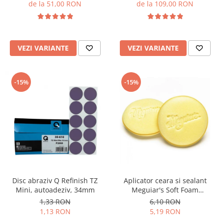
de la 51,00 RON
de la 109,00 RON
VEZI VARIANTE
VEZI VARIANTE
-15%
-15%
Disc abraziv Q Refinish TZ
Aplicator ceara si sealant
Mini, autoadeziv, 34mm
Meguiar's Soft Foam
Applicator Pad 101mm
1,33 RON
6,10 RON
1,13 RON
5,19 RON