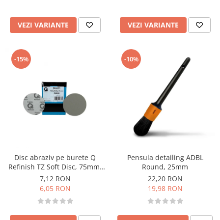
VEZI VARIANTE
VEZI VARIANTE
-15%
-10%
Disc abraziv pe burete Q
Pensula detailing ADBL
Refinish TZ Soft Disc, 75mm,
Round, 25mm
velcro
7,12 RON
22,20 RON
6,05 RON
19,98 RON