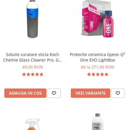
Solutie curatare sticla Koch
Protectie ceramica Gyeon Q²
Chemie Glass Cleaner Pro, Gc,
One EVO LightBox
1L
49,00 RON
de la 271,00 RON
ADAUGA IN COS
VEZI VARIANTE