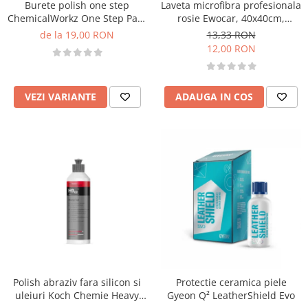
Burete polish one step
Laveta microfibra profesionala
ChemicalWorkz One Step Pad,
rosie Ewocar, 40x40cm,
portocaliu
400gsm
de la 19,00 RON
13,33 RON
12,00 RON
VEZI VARIANTE
ADAUGA IN COS
Polish abraziv fara silicon si
Protectie ceramica piele
uleiuri Koch Chemie Heavy
Gyeon Q² LeatherShield Evo