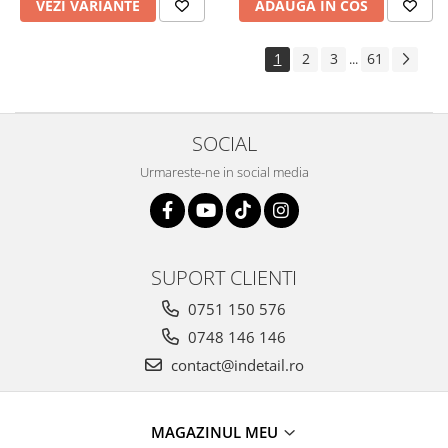
VEZI VARIANTE
ADAUGA IN COS
1
2
3
61
...
SOCIAL
Urmareste-ne in social media
SUPORT CLIENTI
0751 150 576
0748 146 146
contact@indetail.ro
MAGAZINUL MEU