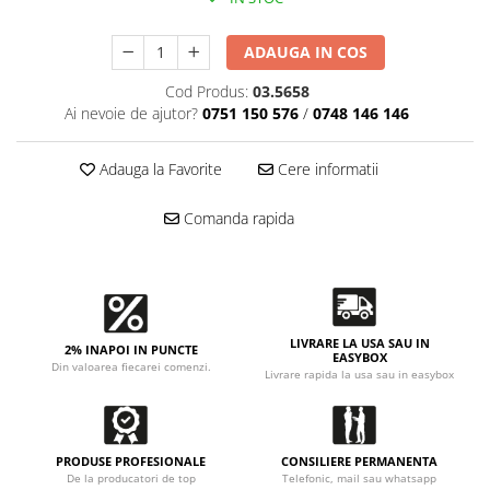
Accesorii intretinere si protectie
DETAILING RAPID EXTERIOR
ADAUGA IN COS
Solutii detailing rapid
Cod Produs:
03.5658
Accesorii detailing rapid
Ai nevoie de ajutor?
0751 150 576
/
0748 146 146
ACCESORII EXTERIOR
CONSUMABILE AUTO
Adauga la Favorite
Cere informatii
Comanda rapida
LIVRARE LA USA SAU IN
2% INAPOI IN PUNCTE
EASYBOX
Din valoarea fiecarei comenzi.
Livrare rapida la usa sau in easybox
PRODUSE PROFESIONALE
CONSILIERE PERMANENTA
De la producatori de top
Telefonic, mail sau whatsapp