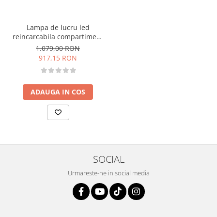
Lampa de lucru led
reincarcabila compartiment
motor si interioare Scangrip
1.079,00 RON
Bonnet C+R, 1000 lumeni
917,15 RON
ADAUGA IN COS
SOCIAL
Urmareste-ne in social media