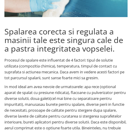
Solutii curatare plastic
Abrazive
DECONTAMINARE AUTO
Dressing plastic
Mascare
Solutii decontaminare
Accesorii curatare si intretinere
plastic
Altele
Argila decontaminare
Spalarea corecta si regulata a
STICLA
POLISH
masinii tale este singura cale de
Solutii curatare sticla
Degresante
Accesorii curatare sticla
a pastra integritatea vopselei.
Paste Polish
DETAILING RAPID INTERIOR
Bureti, Talere
Procesul de spalare este influentat de 4 factori: tipul de solutie
Masini de Polishat
Solutii detailing rapid interior
utilizata (compozitia chimica), temperatura, timpul de contact cu
Accesorii polish auto
Accesorii detailing rapid interior
suprafata si actiunea mecanica. Daca avem in vedere acesti factori pe
INTRETINERE SI PROTECTIE
ODORIZANTE SI PARFUMURI
tot parcursul spalarii, sunt sanse foarte mici sa gresim.
Jante
In mod ideal am avea nevoie de urmatoarele: apa rece (optional
ACCESORII INTERIOR
aparat de spalat cu presiune ridicata), flacoane cu pulverizator pentru
Vopsea
diverse solutii, doua galeti(cel mai bine cu separatoare pentru
Plastic si Cauciuc Exterior
impuritati), manusasau burete pentru spalare, diverse perii in functie
Geamuri
de necesitati, prosoape de calitate pentru stergere dupa spalare,
diverse lavete de calitate pentru curatarea si stergerea suprafetelor
Soft-Top
interioare, bureti aplicatori pentru diverse solutii. Daca este disponibil,
Folie PPF si PVC
aerul comprimat este o optiune foarte utila. Bineinteles, nu trebuie