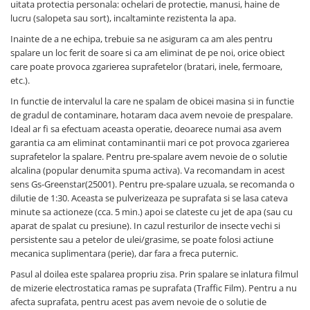
Accesorii intretinere si protectie
uitata protectia personala: ochelari de protectie, manusi, haine de
DETAILING RAPID EXTERIOR
lucru (salopeta sau sort), incaltaminte rezistenta la apa.
Inainte de a ne echipa, trebuie sa ne asiguram ca am ales pentru
Solutii detailing rapid
spalare un loc ferit de soare si ca am eliminat de pe noi, orice obiect
Accesorii detailing rapid
care poate provoca zgarierea suprafetelor (bratari, inele, fermoare,
ACCESORII EXTERIOR
etc.).
CONSUMABILE AUTO
In functie de intervalul la care ne spalam de obicei masina si in functie
de gradul de contaminare, hotaram daca avem nevoie de prespalare.
Ideal ar fi sa efectuam aceasta operatie, deoarece numai asa avem
garantia ca am eliminat contaminantii mari ce pot provoca zgarierea
suprafetelor la spalare. Pentru pre-spalare avem nevoie de o solutie
alcalina (popular denumita spuma activa). Va recomandam in acest
sens Gs-Greenstar(25001). Pentru pre-spalare uzuala, se recomanda o
dilutie de 1:30. Aceasta se pulverizeaza pe suprafata si se lasa cateva
minute sa actioneze (cca. 5 min.) apoi se clateste cu jet de apa (sau cu
aparat de spalat cu presiune). In cazul resturilor de insecte vechi si
persistente sau a petelor de ulei/grasime, se poate folosi actiune
mecanica suplimentara (perie), dar fara a freca puternic.
Pasul al doilea este spalarea propriu zisa. Prin spalare se inlatura filmul
de mizerie electrostatica ramas pe suprafata (Traffic Film). Pentru a nu
afecta suprafata, pentru acest pas avem nevoie de o solutie de