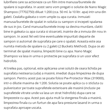
lubrifiere care sa actioneze ca un film intre manusa/buretele de
spalare si suprafata. In acest sens vom pregati o solutie de Nano Magic
Shampoo (77702750) diluat 1:200 (cca. 50 ml. la 10 litr. apa) intr-una din
galeti. Cealalta galeata o vom umple cu apa curata. Inmuiati
manusa/buretele de spalat in solutia cu sampon si incepeti spalarea
de sus in jos. Cand manusa/buretele incep sa devina murdare, clatiti
bine in galeata cu apa curata si stoarceti, inainte de a inmuia din nou in
sampon. In acest fel veti tine eventualele impuritati departe de
sampon si automat de suprafata pe care o spalati. Aceasta este asa
numita metoda de spalare cu 2 galeti (2 Buckets Method). Dupa ce ati
terminat de spalat masina, limpeziti bine cu apa. Nano Magic
Shampoo va lasa in urma o protectie pe suprafata si un usor efect
hidrofob.
Al treilea pas, optional, este aplicarea unei solutii de ceara lichida pe
suprafata nestearsa (uda) a masinii, imediat dupa limpezirea de dupa
sampon. Pentru acest pas se poate folosi Pw-Protector Wax (319000),
intr-o dilutie maxima de 1:200. Solutia se poate aplica cu o sticluta cu
pulverizator pe toate suprafetele exterioare ale masinii (inclusiv pe
suprafetele vitrate unde va lasa un strat hidrofob) dupa care se
limpezeste cu apa. Acest pas ajuta mult la stergerea finala a masinii,
limpezirea finala cu un furtun de apa fara presiune lasand in urma o
suprafata aproape uscata.