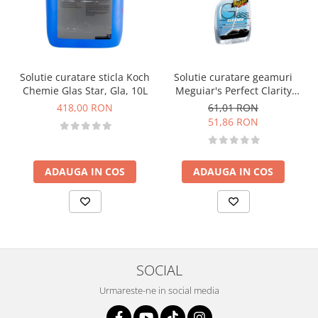
Solutie curatare sticla Koch
Solutie curatare geamuri
Chemie Glas Star, Gla, 10L
Meguiar's Perfect Clarity
Glass Cleaner, 709ml
418,00 RON
61,01 RON
51,86 RON
ADAUGA IN COS
ADAUGA IN COS
SOCIAL
Urmareste-ne in social media