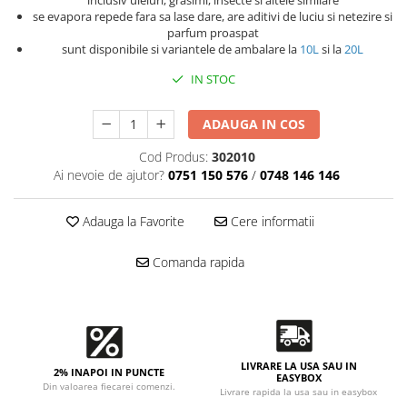
Accesorii intretinere si protectie
inclusiv uleiuri, grasimi, insecte si altele similare
se evapora repede fara sa lase dare, are aditivi de luciu si netezire si
DETAILING RAPID EXTERIOR
parfum proaspat
sunt disponibile si variantele de ambalare la
10L
si la
20L
Solutii detailing rapid
Accesorii detailing rapid
IN STOC
ACCESORII EXTERIOR
ADAUGA IN COS
CONSUMABILE AUTO
Cod Produs:
302010
Ai nevoie de ajutor?
0751 150 576
/
0748 146 146
Adauga la Favorite
Cere informatii
Comanda rapida
LIVRARE LA USA SAU IN
2% INAPOI IN PUNCTE
EASYBOX
Din valoarea fiecarei comenzi.
Livrare rapida la usa sau in easybox