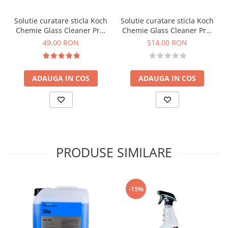
Solutie curatare sticla Koch
Solutie curatare sticla Koch
Chemie Glass Cleaner Pro,
Chemie Glass Cleaner Pro,
Gc, 1L
Gc, 20L
49,00 RON
514,00 RON
ADAUGA IN COS
ADAUGA IN COS
PRODUSE SIMILARE
-15%