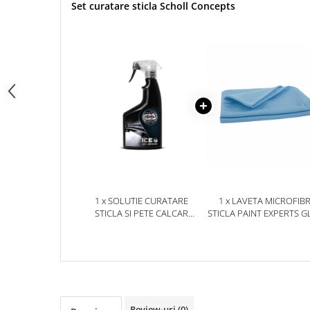
Set curatare sticla Scholl Concepts
1 x SOLUTIE CURATARE
1 x LAVETA MICROFIB
STICLA SI PETE CALCAR
STICLA PAINT EXPERTS GLASS
SCHOLL CONCEPTS ICE GEL
WIPE, ALBASTRA, 40X60
FOR GLASS AND
WATERSPOTS, 500ML
Review-uri
(0)