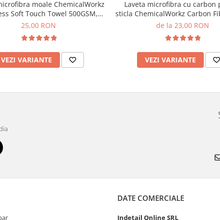
microfibra moale ChemicalWorkz
Laveta microfibra cu carbon
ess Soft Touch Towel 500GSM,
sticla ChemicalWorkz Carbon Fi
40×40cm
Towel, 360GSM, 40×40
25,00 RON
de la 23,00 RON
VEZI VARIANTE
VEZI VARIANTE
dia
DATE COMERCIALE
par
Indetail Online SRL