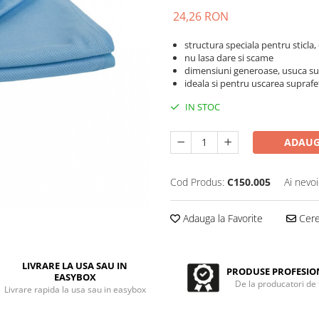
24,26 RON
structura speciala pentru sticla, 
nu lasa dare si scame
dimensiuni generoase, usuca su
ideala si pentru uscarea suprafete
IN STOC
ADAUG
Cod Produs:
C150.005
Ai nevoi
Adauga la Favorite
Cere 
LIVRARE LA USA SAU IN
PRODUSE PROFESIO
EASYBOX
De la producatori de
Livrare rapida la usa sau in easybox