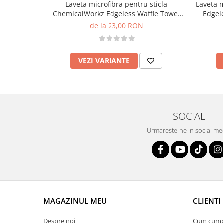
Laveta microfibra pentru sticla
Laveta 
ChemicalWorkz Edgeless Waffle Towel
Edgel
400GSM, 40x40cm
de la 23,00 RON
VEZI VARIANTE
SOCIAL
Urmareste-ne in social me
MAGAZINUL MEU
CLIENTI
Despre noi
Cum cum