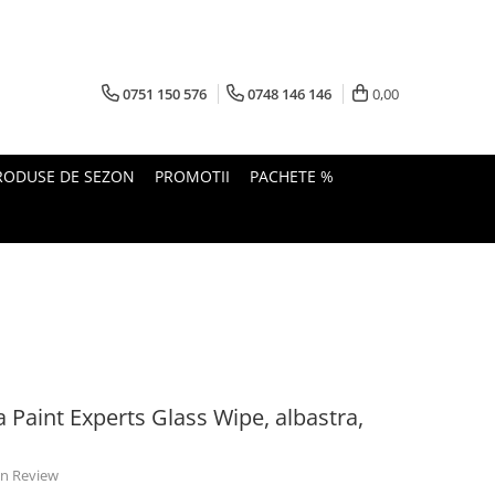
0751 150 576
0748 146 146
0,00
RODUSE DE SEZON
PROMOTII
PACHETE %
a Paint Experts Glass Wipe, albastra,
 un Review