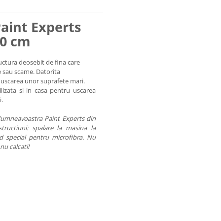
Paint Experts
60 cm
ructura deosebit de fina care
me sau scame. Datorita
uscarea unor suprafete mari.
ilizata si in casa pentru uscarea
i.
dumneavoastra Paint Experts din
ructiuni: spalare la masina la
d special pentru microfibra. Nu
nu calcati!