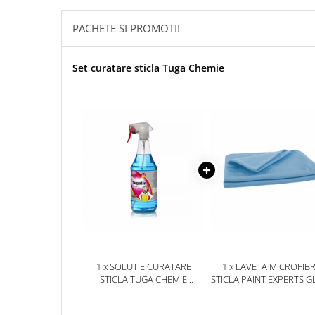
Accesorii intretinere si protectie
DETAILING RAPID EXTERIOR
PACHETE SI PROMOTII
Solutii detailing rapid
Accesorii detailing rapid
Set curatare sticla Tuga Chemie
ACCESORII EXTERIOR
CONSUMABILE AUTO
1 x SOLUTIE CURATARE
1 x LAVETA MICROFIB
STICLA TUGA CHEMIE
STICLA PAINT EXPERTS GLASS
TUGALIN, 1L
WIPE, ALBASTRA, 40X60