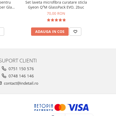
 pentru
Set laveta microfibra curatare sticla
Laveta c
ber Glass
Gyeon Q²M GlassPack EVO, 2buc
Glass
cm
70,00 RON
2
ADAUGA IN COS
AD
SUPORT CLIENTI
0751 150 576
0748 146 146
contact@indetail.ro