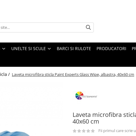
G
UNELTE SI SCULE
BARCI SI RULOTE
PRODUCATORI
P
icla /
Laveta microfibra sticla Paint Experts Glass Wipe, albastra, 40x60 cm
Laveta microfibra sticl
40x60 cm
Fii primul care scrie