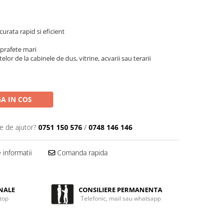
curata rapid si eficient
prafete mari
lor de la cabinele de dus, vitrine, acvarii sau terarii
A IN COS
e de ajutor?
0751 150 576
/
0748 146 146
informatii
Comanda rapida
NALE
CONSILIERE PERMANENTA
 top
Telefonic, mail sau whatsapp