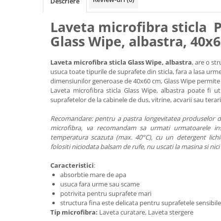
Descriere
Laveta microfibra sticla 
Glass Wipe, albastra, 40x
Laveta microfibra sticla Glass Wipe, albastra
, are o st
usuca toate tipurile de suprafete din sticla, fara a lasa ur
dimensiunilor generoase de 40x60 cm, Glass Wipe permite 
Laveta microfibra sticla Glass Wipe, albastra poate fi ut
suprafetelor de la cabinele de dus, vitrine, acvarii sau terari
Recomandare: pentru a pastra longevitatea produselor 
microfibra, va recomandam sa urmati urmatoarele inst
temperatura scazuta (max. 40°C), cu un detergent lichi
folositi niciodata balsam de rufe, nu uscati la masina si nici 
Caracteristici
:
absorbtie mare de apa
usuca fara urme sau scame
potrivita pentru suprafete mari
structura fina este delicata pentru suprafetele sensibile
Tip microfibra:
Laveta curatare, Laveta stergere