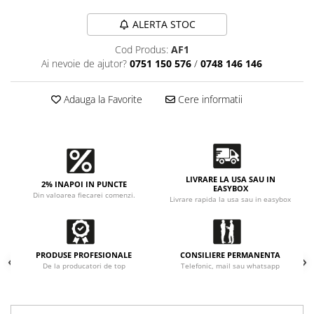
Accesorii intretinere si protectie
DETAILING RAPID EXTERIOR
ALERTA STOC
Solutii detailing rapid
Cod Produs:
AF1
Accesorii detailing rapid
Ai nevoie de ajutor?
0751 150 576
/
0748 146 146
ACCESORII EXTERIOR
CONSUMABILE AUTO
Adauga la Favorite
Cere informatii
LIVRARE LA USA SAU IN
2% INAPOI IN PUNCTE
EASYBOX
Din valoarea fiecarei comenzi.
Livrare rapida la usa sau in easybox
PRODUSE PROFESIONALE
CONSILIERE PERMANENTA
De la producatori de top
Telefonic, mail sau whatsapp