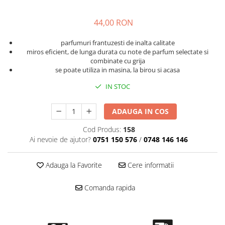
Accesorii intretinere si protectie
DETAILING RAPID EXTERIOR
44,00 RON
Solutii detailing rapid
Accesorii detailing rapid
parfumuri frantuzesti de inalta calitate
miros eficient, de lunga durata cu note de parfum selectate si
ACCESORII EXTERIOR
combinate cu grija
se poate utiliza in masina, la birou si acasa
CONSUMABILE AUTO
IN STOC
ADAUGA IN COS
Cod Produs:
158
Ai nevoie de ajutor?
0751 150 576
/
0748 146 146
Adauga la Favorite
Cere informatii
Comanda rapida