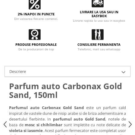
LIVRARE LA USA SAU IN
2% INAPOI IN PUNCTE
EASYBOX
Din valoarea fiecarei comenzi.
Livrare rapida la usa sau in easybox
PRODUSE PROFESIONALE
CONSILIERE PERMANENTA
De la producatori de top
Telefonic, mail sau whatsapp
Descriere
Parfum auto Carbonax Gold
Sand, 150ml
Parfumul auto Carbonax Gold Sand
este un parfum cald
inspirat de vastele dune de nisip arabe si de briza ademenitoare a
desertului fierbinte. In
parfumul auto Gold Sand
, notele de
baza de
mosc si chihlimbar
sunt impletite cu note delicate de
violeta si iasomie
. Acest parfum fermecator este completat usor