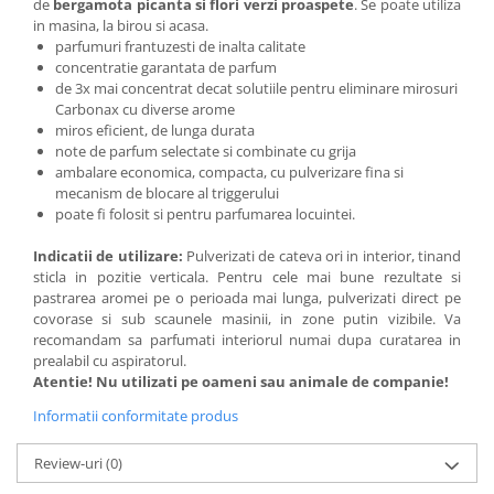
de
bergamota picanta si flori verzi proaspete
. Se poate utiliza
in masina, la birou si acasa.
parfumuri frantuzesti de inalta calitate
concentratie garantata de parfum
de 3x mai concentrat decat solutiile pentru eliminare mirosuri
Carbonax cu diverse arome
miros eficient, de lunga durata
note de parfum selectate si combinate cu grija
ambalare economica, compacta, cu pulverizare fina si
mecanism de blocare al triggerului
poate fi folosit si pentru parfumarea locuintei.
Indicatii de utilizare:
Pulverizati de cateva ori in interior, tinand
sticla in pozitie verticala. Pentru cele mai bune rezultate si
pastrarea aromei pe o perioada mai lunga, pulverizati direct pe
covorase si sub scaunele masinii, in zone putin vizibile. Va
recomandam sa parfumati interiorul numai dupa curatarea in
prealabil cu aspiratorul.
Atentie! Nu utilizati pe oameni sau animale de companie!
Informatii conformitate produs
Review-uri
(0)