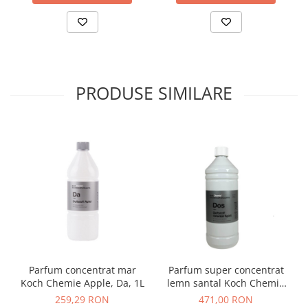
PRODUSE SIMILARE
Parfum concentrat mar
Parfum super concentrat
Koch Chemie Apple, Da, 1L
lemn santal Koch Chemie
Oriental Spirit, Dos, 1L
259,29 RON
471,00 RON