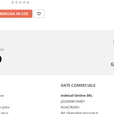
ADAUGA IN COS
dia
DATE COMERCIALE
par
Indetail Online SRL
J2020008124407
 plata
RO42783501
 retur
Bd. Gheorghe Sincai Nr.6