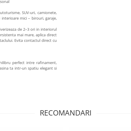
rsonal
autoturisme, SUV-uri, camionete,
 interioare mici – birouri, garaje,
ulverizeaza de 2–3 ori in interiorul
ersistenta mai mare, aplica direct
aclului. Evita contactul direct cu
ilibru perfect intre rafinament,
sina ta intr-un spatiu elegant si
RECOMANDARI