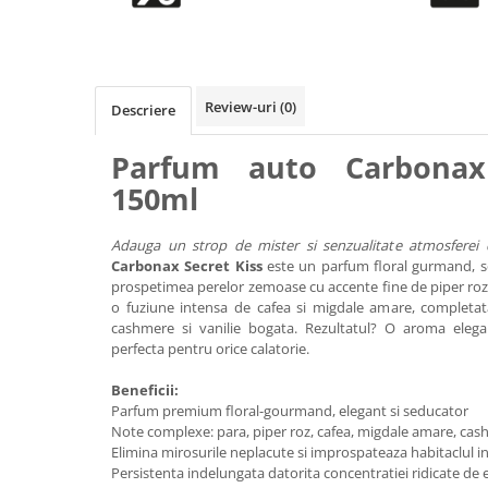
Accesorii intretinere si protectie
DETAILING RAPID EXTERIOR
Solutii detailing rapid
Accesorii detailing rapid
Review-uri
(0)
Descriere
ACCESORII EXTERIOR
CONSUMABILE AUTO
Parfum auto Carbonax 
150ml
Adauga un strop de mister si senzualitate atmosferei 
Carbonax Secret Kiss
este un parfum floral gurmand, sofi
prospetimea perelor zemoase cu accente fine de piper roz
o fuziune intensa de cafea si migdale amare, completa
cashmere si vanilie bogata. Rezultatul? O aroma eleg
perfecta pentru orice calatorie.
Beneficii:
Parfum premium floral-gourmand, elegant si seducator
Note complexe: para, piper roz, cafea, migdale amare, cash
Elimina mirosurile neplacute si improspateaza habitaclul i
Persistenta indelungata datorita concentratiei ridicate de 