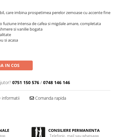
istibil, care imbina prospetimea perelor zemoase cu accente fine
o fuziune intensa de cafea si migdale amare, completata
shmere si vanilie bogata
alitate
ou si acasa
A IN COS
jutor?
0751 150 576
/
0748 146 146
informatii
Comanda rapida
NALE
CONSILIERE PERMANENTA
 top
Telefonic, mail sau whatsapp