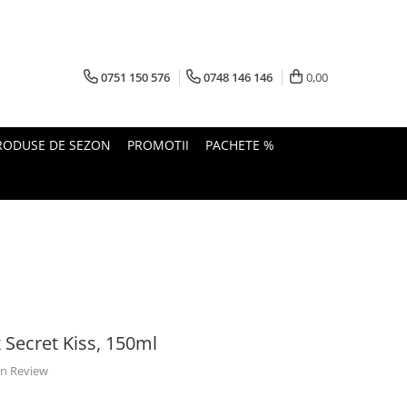
0751 150 576
0748 146 146
0,00
RODUSE DE SEZON
PROMOTII
PACHETE %
Secret Kiss, 150ml
 un Review