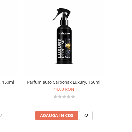
, 150ml
Parfum auto Carbonax Luxury, 150ml
Parfum 
44,00 RON
ADAUGA IN COS
AD