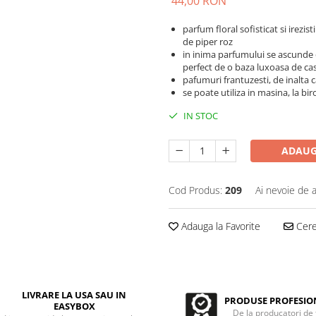
44,00 RON
parfum floral sofisticat si irez
de piper roz
in inima parfumului se ascunde 
perfect de o baza luxoasa de ca
pafumuri frantuzesti, de inalta c
se poate utiliza in masina, la bir
IN STOC
ADAUG
Cod Produs:
209
Ai nevoie de a
Adauga la Favorite
Cere 
LIVRARE LA USA SAU IN
PRODUSE PROFESIO
EASYBOX
De la producatori de