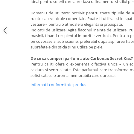
Ideal pentru soferii care apreciaza rafinamentul si stilul pe
Domeniu de utilizare: potrivit pentru toate tipurile de 
rulote sau vehicule comerciale. Poate fi utilizat si in spatii
vestiare – pentru o atmosfera eleganta si proaspata.
Indicatii de utilizare: Agita flaconul inainte de utilizare. P
masinii, tinand recipientul in pozitie verticala. Pentru o p
pe covorase si sub scaune, preferabil dupa aspirarea habit
suprafetele din sticla si nu utiliza pe piele.
De ce sa cumperi parfum auto Carbonax Secret Kiss?
Pentru ca iti ofera o experienta olfactiva unica – un ech
caldura si senzualitate. Este parfumul care transforma ma
sofisticat, cu o aroma memorabila care dureaza.
Informatii conformitate produs