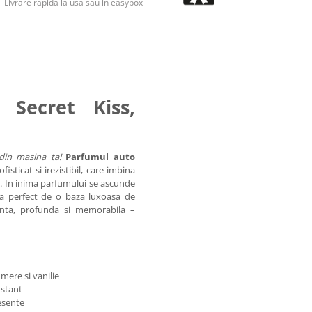
Livrare rapida la usa sau in easybox
Secret Kiss,
din masina ta!
Parfumul auto
sticat si irezistibil, care imbina
. In inima parfumului se ascunde
ta perfect de o baza luxoasa de
anta, profunda si memorabila –
mere si vanilie
nstant
esente