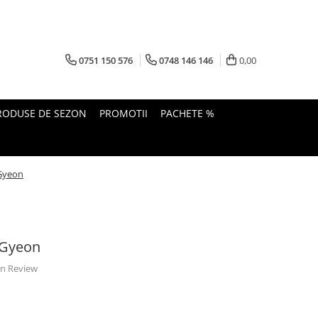
0751 150 576
0748 146 146
0,00
RODUSE DE SEZON
PROMOTII
PACHETE %
 Gyeon
 Gyeon
 un Review