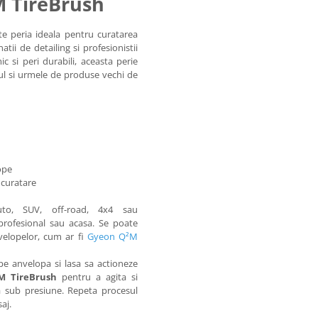
M TireBrush
e peria ideala pentru curatarea
ii de detailing si profesionistii
 si peri durabili, aceasta perie
ful si urmele de produse vechi de
ope
e curatare
to, SUV, off-road, 4x4 sau
 profesional sau acasa. Se poate
velopelor, cum ar fi
Gyeon Q²M
pe anvelopa si lasa sa actioneze
M TireBrush
pentru a agita si
a sub presiune. Repeta procesul
aj.