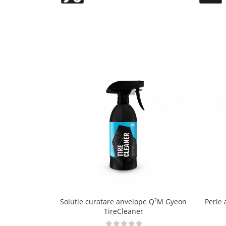
Accesorii intretinere si protectie
DETAILING RAPID EXTERIOR
Solutii detailing rapid
Accesorii detailing rapid
ACCESORII EXTERIOR
CONSUMABILE AUTO
Solutie curatare anvelope Q²M Gyeon
Perie
TireCleaner