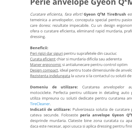
Perie anvelope Gyeon Q²
Curatare eficienta, fara efort!
Gyeon Q²M TireBrush
est
temeinica a anvelopelor, conceputa special pentru pasionat
care doresc rezultate impecabile. Cu un design ergonomic
ofera o curatare eficienta, eliminand rapid murdaria, pra
dressing.
Beneficii:
Peri rigizi dar siguri
pentru suprafetele din cauciuc
Curata eficient
chiar si murdaria dificila sau aderenta
Maner ergonomic
si antialunecare pentru control optim
Design compact
, ideal pentru toate dimensiunile de anvel
Rezistenta indelungata
la uzura si la contactul cu solutii d
Domeniu de utilizare:
Curatarea anvelopelor au
motociclete. Perfecta pentru utilizare in detailing auto
utiliza impreuna cu solutii dedicate pentru curatarea an
TireCleaner
.
Indicatii de utilizare:
Pulverizeaza solutia de curatare 
cateva secunde. Foloseste
peria anvelope Gyeon Q²
desprinde murdaria. Clateste bine zona curatata cu ap
daca este necesar, apoi usuca si aplica dressing pentru finis