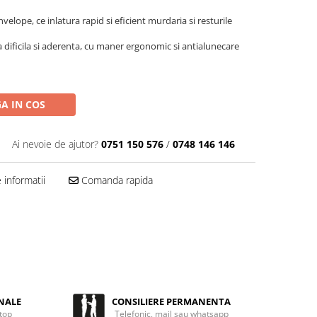
velope, ce inlatura rapid si eficient murdaria si resturile
a dificila si aderenta, cu maner ergonomic si antialunecare
A IN COS
Ai nevoie de ajutor?
0751 150 576
/
0748 146 146
informatii
Comanda rapida
NALE
CONSILIERE PERMANENTA
 top
Telefonic, mail sau whatsapp