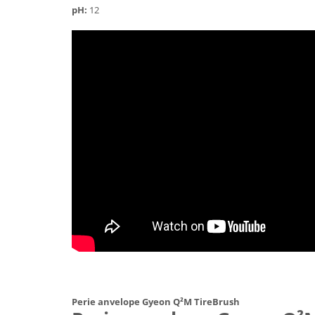
pH:
12
Perie anvelope Gyeon Q²M TireBrush