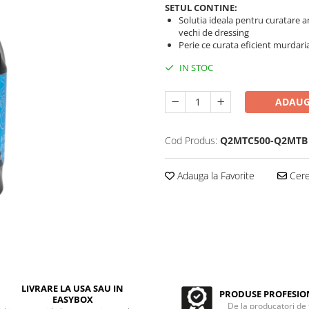
SETUL CONTINE:
Solutia ideala pentru curatare an
vechi de dressing
Perie ce curata eficient murdari
IN STOC
ADAUG
Cod Produs:
Q2MTC500-Q2MTB
Adauga la Favorite
Cere 
LIVRARE LA USA SAU IN
PRODUSE PROFESIO
EASYBOX
De la producatori de