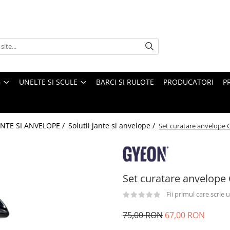
G
UNELTE SI SCULE
BARCI SI RULOTE
PRODUCATORI
P
ANTE SI ANVELOPE /
Solutii jante si anvelope /
Set curatare anvelope
Set curatare anvelope
Fii primul care scrie
75,00 RON
67,00 RON