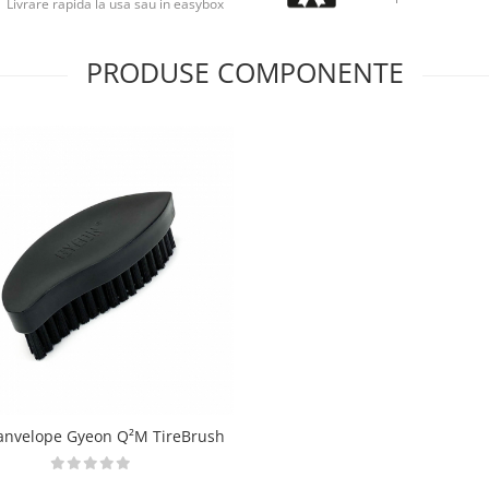
Livrare rapida la usa sau in easybox
PRODUSE COMPONENTE
 anvelope Gyeon Q²M TireBrush