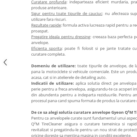
Curatare profunda
: indeparteaza eficient murdaria, pra
produse anterioare.
Sigur pentru toate tipurile de cauciuc
: nu afecteaza sup
utilizare fara riscuri.
Rezultate rapide
: formula activa lucreaza rapid pentru a r
proaspat.
Pregatire ideala pentru dressing
: creeaza baza perfecta p
anvelope.
Eficienta sporita
: poate fi folosit si pe jante tratate 
curatare completa.
Domeniu de utilizare:
toate tipurile de anvelope, de l
pana la motociclete si vehicule comerciale. Este un produ
acasa, cat si in atelierele de detailing auto.
Indicatii de utilizare:
aplica solutia direct pe anvelop
perie pentru a freca anvelopa, asigurandu-te ca acoperi in
din abundenta pentru a indeparta reziduurile. Pentru an
procesul pana cand spuma formata de produs la curatare 
De ce sa alegi solutia curatare anvelope G
yeon Q²M T
Pentru ca anvelopele curate sunt fundamentul unui aspect 
Q²M TireCleaner asigura o curatare temeinica si rapid
revitalizat si pregatindu-le pentru un nou strat de protec
oricine doreste sa mentina masina in conditii excelente.