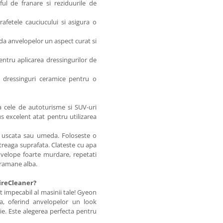
ful de franare si reziduurile de
rafetele cauciucului si asigura o
eda anvelopelor un aspect curat si
entru aplicarea dressingurilor de
cu dressinguri ceramice pentru o
a cele de autoturisme si SUV-uri
s excelent atat pentru utilizarea
a uscata sau umeda. Foloseste o
treaga suprafata. Clateste cu apa
velope foarte murdare, repetati
ramane alba.
ireCleaner?
impecabil al masinii tale! Gyeon
a, oferind anvelopelor un look
tie. Este alegerea perfecta pentru