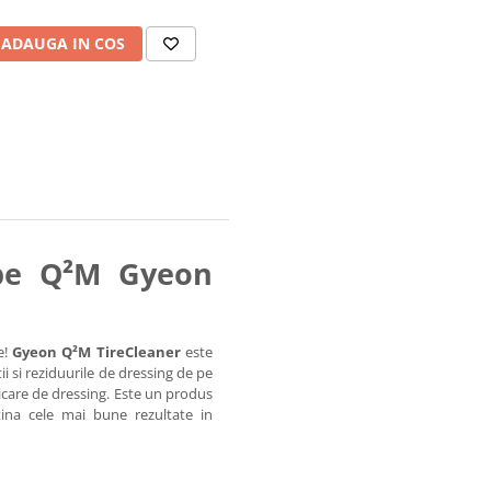
ADAUGA IN COS
ope Q²M Gyeon
e!
Gyeon Q²M TireCleaner
este
 si reziduurile de dressing de pe
icare de dressing. Este un produs
tina cele mai bune rezultate in