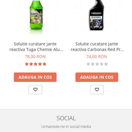
Solutie curatare jante
Solutie curatare jante
reactiva Tuga Chemie Alu-
reactiva Carbonax Red Pro
Devil Special, 1L
Wheels, 720ml
78,00 RON
74,00 RON
ADAUGA IN COS
ADAUGA IN COS
SOCIAL
Urmareste-ne in social media