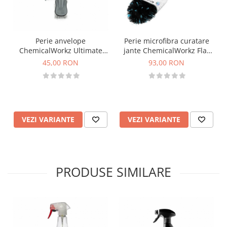
Perie anvelope
Perie microfibra curatare
ChemicalWorkz Ultimate
jante ChemicalWorkz Flat
Tire Brush
Wheel Brush
45,00 RON
93,00 RON
VEZI VARIANTE
VEZI VARIANTE
PRODUSE SIMILARE