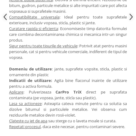
bitum, gudron, particule metalice si alte impuritati care pot afecta
vopseaua si suprafetele masinii.
Compatibilitate universala
: Ideal pentru toate suprafetele
exterioare, inclusiv vopsea, sticla, plastic si jante.
Curatare rapida si eficienta
: Economiseste timp datorita formulei
care combina decontaminarea chimica si mecanica intr-un singur
produs.
Sigur pentru toate tipurile de vehicule
: Potrivit atat pentru masini
personale, cat si pentru vehicule comerciale, indiferent de tipul de
vopsea.
Domeniu de utilizare
: jante, suprafete vopsite, sticla, plastic si
ornamente din plastic
Indicatii de utilizare:
Agita bine flaconul inainte de utilizare
pentru a activa formula.
Aplicare
: Pulverizeaza
CarPro TriX
direct pe suprafata
contaminata (pe vopsea, jante, sticla sau plastic).
Lasa sa actioneze
: Asteapta cateva minute pentru ca solutia sa
dizolve bitumul si particulele metalice. Vei observa cum
reziduurile metalice devin rosii-violet.
Clateste cu jet de apa
sau sterge cu o laveta moale si curata.
Repetati procesul
, daca este necesar, pentru contaminari severe.