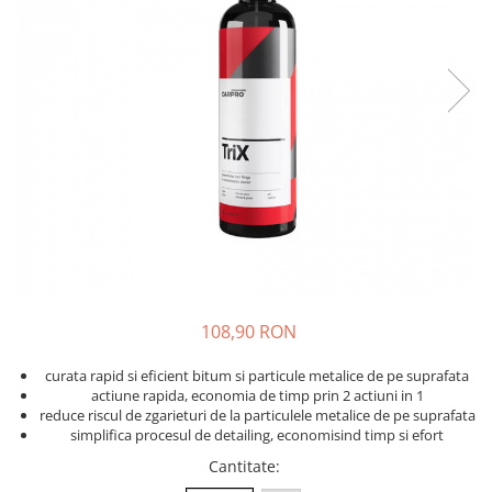
Solutii curatare plastic
Abrazive
DECONTAMINARE AUTO
Dressing plastic
Mascare
Solutii decontaminare
Accesorii curatare si intretinere
plastic
Altele
Argila decontaminare
STICLA
POLISH
Solutii curatare sticla
Degresante
Accesorii curatare sticla
Paste Polish
DETAILING RAPID INTERIOR
Bureti, Talere
Masini de Polishat
Solutii detailing rapid interior
Accesorii polish auto
Accesorii detailing rapid interior
INTRETINERE SI PROTECTIE
ODORIZANTE SI PARFUMURI
Jante
ACCESORII INTERIOR
108,90 RON
Vopsea
curata rapid si eficient bitum si particule metalice de pe suprafata
Plastic si Cauciuc Exterior
actiune rapida, economia de timp prin 2 actiuni in 1
Geamuri
reduce riscul de zgarieturi de la particulele metalice de pe suprafata
simplifica procesul de detailing, economisind timp si efort
Soft-Top
Folie PPF si PVC
Cantitate
: