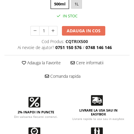
Accesorii intretinere si protectie
500ml
1L
DETAILING RAPID EXTERIOR
IN STOC
Solutii detailing rapid
Accesorii detailing rapid
ADAUGA IN COS
ACCESORII EXTERIOR
Cod Produs:
CQTRIX500
CONSUMABILE AUTO
Ai nevoie de ajutor?
0751 150 576
/
0748 146 146
Adauga la Favorite
Cere informatii
Comanda rapida
LIVRARE LA USA SAU IN
2% INAPOI IN PUNCTE
EASYBOX
Din valoarea fiecarei comenzi.
Livrare rapida la usa sau in easybox