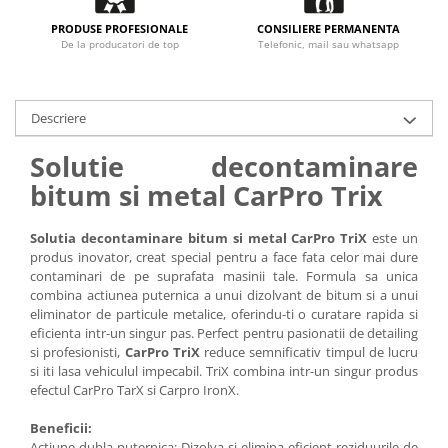
PRODUSE PROFESIONALE
CONSILIERE PERMANENTA
De la producatori de top
Telefonic, mail sau whatsapp
Descriere
Solutie decontaminare
bitum si metal CarPro Trix
Solutia decontaminare bitum si metal CarPro TriX
este un
produs inovator, creat special pentru a face fata celor mai dure
contaminari de pe suprafata masinii tale. Formula sa unica
combina actiunea puternica a unui dizolvant de bitum si a unui
eliminator de particule metalice, oferindu-ti o curatare rapida si
eficienta intr-un singur pas. Perfect pentru pasionatii de detailing
si profesionisti,
CarPro TriX
reduce semnificativ timpul de lucru
si iti lasa vehiculul impecabil. TriX combina intr-un singur produs
efectul CarPro TarX si Carpro IronX.
Beneficii:
Actiune dubla puternica
: Dizolva si elimina eficient reziduurile de