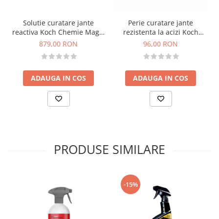
Solutie curatare jante
Perie curatare jante
reactiva Koch Chemie Magic
rezistenta la acizi Koch
Wheel Cleaner, Mwc, 10L
Chemie Multi Brush Rim
879,00 RON
96,00 RON
Cleaner, 70x320mm
ADAUGA IN COS
ADAUGA IN COS
PRODUSE SIMILARE
-15%