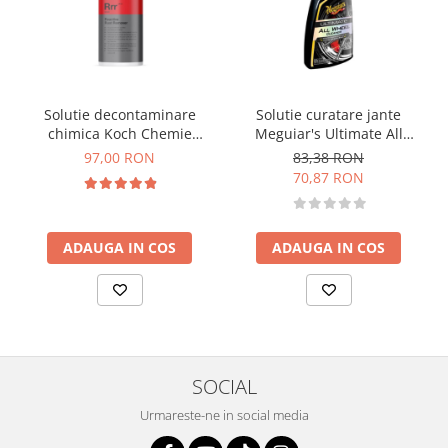
Solutie decontaminare
Solutie curatare jante
chimica Koch Chemie
Meguiar's Ultimate All
Reactive Rust Remover, Rrr,
Wheel Cleaner, 709ml
97,00 RON
83,38 RON
500ml
70,87 RON
ADAUGA IN COS
ADAUGA IN COS
SOCIAL
Urmareste-ne in social media