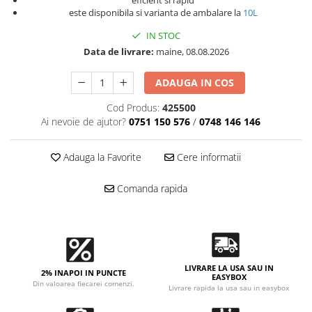
Accesorii intretinere si protectie
eficient si rapid
este disponibila si varianta de ambalare la
10L
DETAILING RAPID EXTERIOR
IN STOC
Solutii detailing rapid
Data de livrare:
maine, 08.08.2026
Accesorii detailing rapid
ACCESORII EXTERIOR
ADAUGA IN COS
CONSUMABILE AUTO
Cod Produs:
425500
Ai nevoie de ajutor?
0751 150 576
/
0748 146 146
Adauga la Favorite
Cere informatii
Comanda rapida
LIVRARE LA USA SAU IN
2% INAPOI IN PUNCTE
EASYBOX
Din valoarea fiecarei comenzi.
Livrare rapida la usa sau in easybox