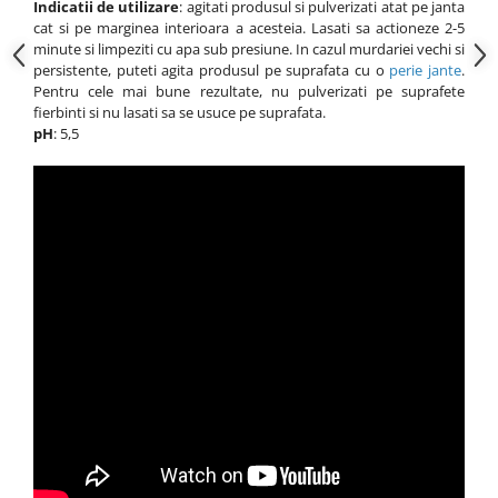
Indicatii de utilizare
: agitati produsul si pulverizati atat pe janta
cat si pe marginea interioara a acesteia. Lasati sa actioneze 2-5
minute si limpeziti cu apa sub presiune. In cazul murdariei vechi si
persistente, puteti agita produsul pe suprafata cu o
perie jante
.
Pentru cele mai bune rezultate, nu pulverizati pe suprafete
fierbinti si nu lasati sa se usuce pe suprafata.
pH
: 5,5