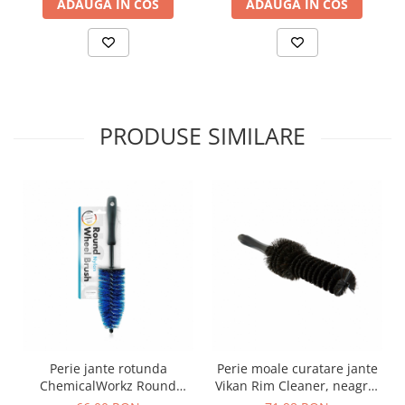
ADAUGA IN COS
ADAUGA IN COS
PRODUSE SIMILARE
Perie jante rotunda
Perie moale curatare jante
ChemicalWorkz Round
Vikan Rim Cleaner, neagra,
Wheel Brush
335mm