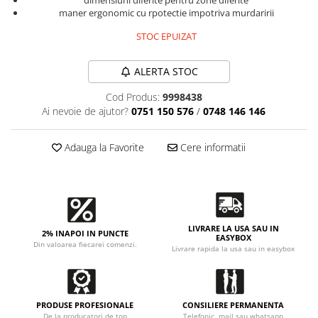
Accesorii intretinere si protectie
dimensiuni diferite pentru zone diferite
maner ergonomic cu rpotectie impotriva murdaririi
DETAILING RAPID EXTERIOR
STOC EPUIZAT
Solutii detailing rapid
Accesorii detailing rapid
ALERTA STOC
ACCESORII EXTERIOR
Cod Produs:
9998438
CONSUMABILE AUTO
Ai nevoie de ajutor?
0751 150 576
/
0748 146 146
Adauga la Favorite
Cere informatii
LIVRARE LA USA SAU IN
2% INAPOI IN PUNCTE
EASYBOX
Din valoarea fiecarei comenzi.
Livrare rapida la usa sau in easybox
PRODUSE PROFESIONALE
CONSILIERE PERMANENTA
De la producatori de top
Telefonic, mail sau whatsapp