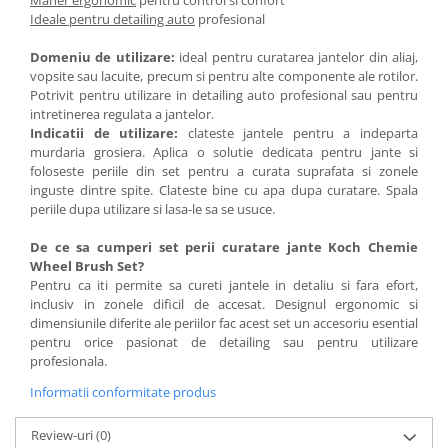
Maner ergonomic
pentru control si confort
Ideale pentru detailing auto
profesional
Domeniu de utilizare:
ideal pentru curatarea jantelor din aliaj,
vopsite sau lacuite, precum si pentru alte componente ale rotilor.
Potrivit pentru utilizare in detailing auto profesional sau pentru
intretinerea regulata a jantelor.
Indicatii de utilizare:
clateste jantele pentru a indeparta
murdaria grosiera. Aplica o solutie dedicata pentru jante si
foloseste periile din set pentru a curata suprafata si zonele
inguste dintre spite. Clateste bine cu apa dupa curatare. Spala
periile dupa utilizare si lasa-le sa se usuce.
De ce sa cumperi set perii curatare jante Koch Chemie
Wheel Brush Set?
Pentru ca iti permite sa cureti jantele in detaliu si fara efort,
inclusiv in zonele dificil de accesat. Designul ergonomic si
dimensiunile diferite ale periilor fac acest set un accesoriu esential
pentru orice pasionat de detailing sau pentru utilizare
profesionala.
Informatii conformitate produs
Review-uri
(0)