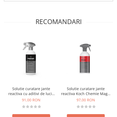
RECOMANDARI
Solutie curatare jante
Solutie curatare jante
reactiva cu aditivi de luciu
reactiva Koch Chemie Magic
The FINISHER WheelKing,
Wheel Cleaner, Mwc, 500ml
91,00 RON
97,00 RON
500ml