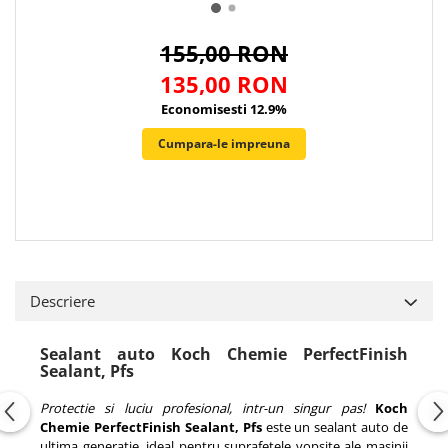
SEALANT, PFS
APPLICATOR
DU
155,00 RON
135,00 RON
Economisesti 12.9%
Cumpara-le impreuna
Descriere
Sealant auto Koch Chemie PerfectFinish
Sealant, Pfs
Protectie si luciu profesional, intr-un singur pas!
Koch
Chemie PerfectFinish Sealant, Pfs
este un sealant auto de
ultima generatie, ideal pentru suprafetele vopsite ale masinii