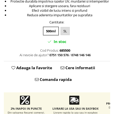
Accesorii intretinere si protectie
Protectie durabila impotriva razelor UV, murdariei si intemperiilor
Aplicare si stergere usoara, fara reziduuri
DETAILING RAPID EXTERIOR
Efect vizibil de luciu intens si profund
Solutii detailing rapid
Reduce aderenta impuritatilor pe suprafata
Accesorii detailing rapid
Cantitate
:
ACCESORII EXTERIOR
500ml
5L
CONSUMABILE AUTO
In stoc
Cod Produs:
685500
Ai nevoie de ajutor?
0751 150 576
/
0748 146 146
Adauga la Favorite
Cere informatii
Comanda rapida
PROD
De l
2% INAPOI IN PUNCTE
LIVRARE LA USA SAU IN EASYBOX
Din valoarea fiecarei comenzi.
Livrare rapida la usa sau in easybox