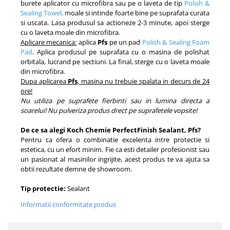
burete aplicator cu microfibra sau pe o laveta de tip
Polish &
Sealing Towel
. moale si intinde foarte bine pe suprafata curata
si uscata. Lasa produsul sa actioneze 2-3 minute, apoi sterge
cu o laveta moale din microfibra.
Aplicare mecanica:
aplica
Pfs
pe un pad
Polish & Sealing Foam
Pad
. Aplica produsul pe suprafata cu o masina de polishat
orbitala, lucrand pe sectiuni. La final, sterge cu o laveta moale
din microfibra.
Dupa aplicarea
Pfs
, masina nu trebuie spalata in decurs de 24
ore!
Nu utiliza pe suprafete fierbinti sau in lumina directa a
soarelui! Nu pulveriza produs drect pe suprafetele vopsite!
De ce sa alegi Koch Chemie PerfectFinish Sealant, Pfs?
Pentru ca ofera o combinatie excelenta intre protectie si
estetica, cu un efort minim. Fie ca esti detailer profesionist sau
un pasionat al masinilor ingrijite, acest produs te va ajuta sa
obtii rezultate demne de showroom.
Tip protectie:
Sealant
Informatii conformitate produs