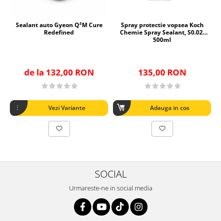
Sealant auto Gyeon Q²M Cure
Spray protectie vopsea Koch
Redefined
Chemie Spray Sealant, S0.02,
500ml
de la 132,00 RON
135,00 RON
Vezi Variante
Adauga in cos
SOCIAL
Urmareste-ne in social media