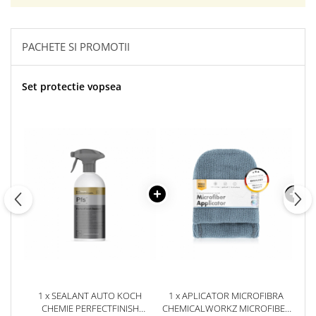
PACHETE SI PROMOTII
Set protectie vopsea
1 x SEALANT AUTO KOCH
1 x APLICATOR MICROFIBRA
CHEMIE PERFECTFINISH
CHEMICALWORKZ MICROFIBER
UNI