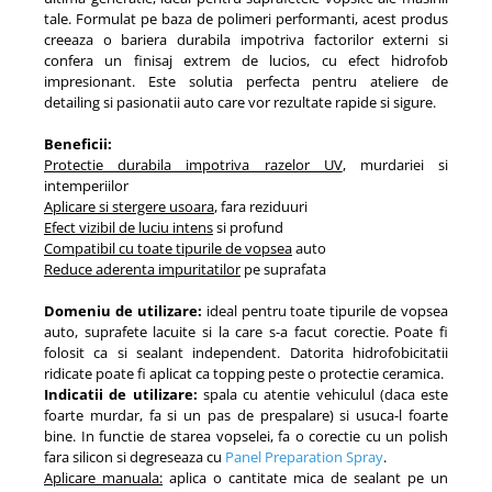
tale. Formulat pe baza de polimeri performanti, acest produs
creeaza o bariera durabila impotriva factorilor externi si
confera un finisaj extrem de lucios, cu efect hidrofob
impresionant. Este solutia perfecta pentru ateliere de
detailing si pasionatii auto care vor rezultate rapide si sigure.
Beneficii:
Protectie durabila impotriva razelor UV
, murdariei si
intemperiilor
Aplicare si stergere usoara
, fara reziduuri
Efect vizibil de luciu intens
si profund
Compatibil cu toate tipurile de vopsea
auto
Reduce aderenta impuritatilor
pe suprafata
Domeniu de utilizare:
ideal pentru toate tipurile de vopsea
auto, suprafete lacuite si la care s-a facut corectie. Poate fi
folosit ca si sealant independent. Datorita hidrofobicitatii
ridicate poate fi aplicat ca topping peste o protectie ceramica.
Indicatii de utilizare:
spala cu atentie vehiculul (daca este
foarte murdar, fa si un pas de prespalare) si usuca-l foarte
bine. In functie de starea vopselei, fa o corectie cu un polish
fara silicon si degreseaza cu
Panel Preparation Spray
.
Aplicare manuala:
aplica o cantitate mica de sealant pe un