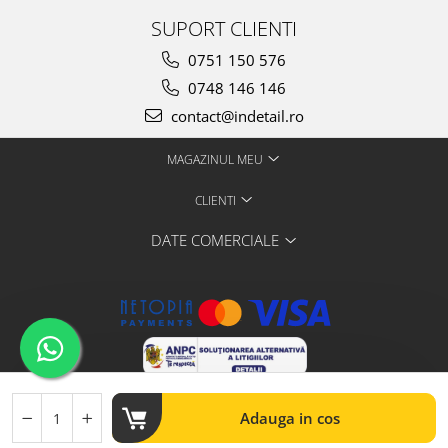
SUPORT CLIENTI
0751 150 576
0748 146 146
contact@indetail.ro
MAGAZINUL MEU
CLIENTI
DATE COMERCIALE
@2024 InDetail.ro - Toate drepturile rezervate
Platforma E-
Adauga in cos
commerce by Gomag