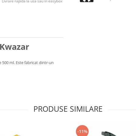
Livrare rapida la usa sau in easybox
 Kwazar
e 500 ml. Este fabricat dintr-un
PRODUSE SIMILARE
-11%