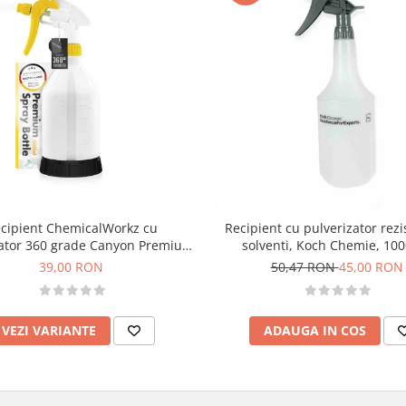
cipient ChemicalWorkz cu
Recipient cu pulverizator rezi
zator 360 grade Canyon Premium
solventi, Koch Chemie, 10
Spray Bottle 500ml
39,00 RON
50,47 RON
45,00 RON
VEZI VARIANTE
ADAUGA IN COS