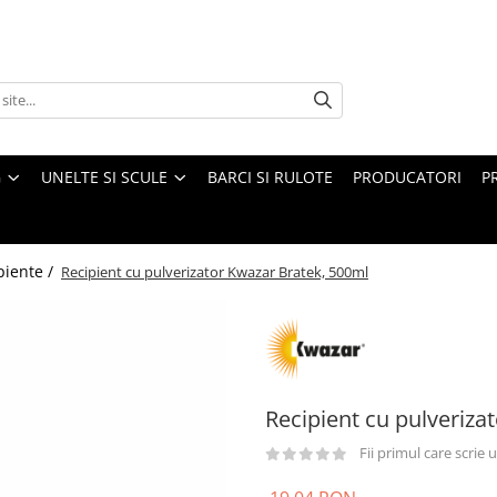
G
UNELTE SI SCULE
BARCI SI RULOTE
PRODUCATORI
P
piente /
Recipient cu pulverizator Kwazar Bratek, 500ml
Recipient cu pulveriza
Fii primul care scrie