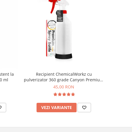
-15%
stent la
Recipient ChemicalWorkz cu
Cap pul
00 ml
pulverizator 360 grade Canyon Premium
Meguiar
Spray Bottle 1L
45,00 RON
2
VEZI VARIANTE
AD