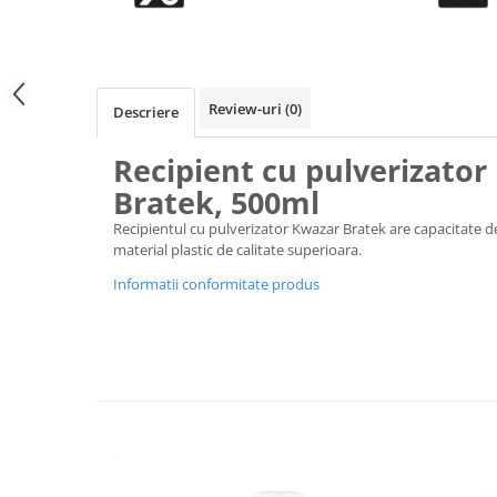
Accesorii intretinere si protectie
DETAILING RAPID EXTERIOR
Solutii detailing rapid
Accesorii detailing rapid
Review-uri
(0)
Descriere
ACCESORII EXTERIOR
CONSUMABILE AUTO
Recipient cu pulverizator
Bratek, 500ml
Recipientul cu pulverizator Kwazar Bratek
are capacitate d
material plastic de calitate superioara.
Informatii conformitate produs