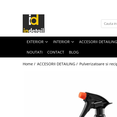
EXTERIOR
INTERIOR
ACCESORII DETAILING
UNELTE SI SCULE
JANTE SI ANVELOPE
TEXTIL
Microfibre
Masini de Polishat
Solutii jante si anvelope
Solutii curatare textil
Prosoape uscare
Masini de Slefuit
EXTERIOR
INTERIOR
ACCESORII DETAILIN
Accesorii jante si anvelope
Solutii protectie textil
Lavete sticla
Lampi de Lucru
MOTOR
Accesorii curatare si intretinere
Lavete polish si ceara
NOUTATI
CONTACT
BLOG
Tornadoare
textil
Lavete interior auto
Solutii motor
Aspiratoare
PIELE
Perii si Pensule
Home /
ACCESORII DETAILING /
Pulverizatoare si reci
Accesorii motor
Nebulizatoare si Spumante
Solutii curatare piele
PRESPALARE AUTO
Pulverizatoare si recipiente
Solutii intretinere piele
Suflante
Solutii prespalare auto
Bureti si Lavete Aplicatoare
Solutii protectie piele
Aparate Dezinfectie
Accesorii prespalare auto
Galeti spalare
Solutii reparatie piele
Consumabile si piese de schimb
SPALARE
Bureti si manusi spalare
Accesorii curatare si intretinere
Altele
Solutii spalare auto
piele
Mobilier si Organizatoare
Ceara lichida si agenti uscare
PLASTICE INTERIOARE
Manusi protectie
Accesorii spalare auto