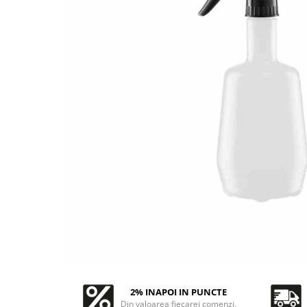
Solutii curatare plastic
Abrazive
DECONTAMINARE AUTO
Dressing plastic
Mascare
Solutii decontaminare
Accesorii curatare si intretinere
plastic
Altele
Argila decontaminare
STICLA
POLISH
Solutii curatare sticla
Degresante
Accesorii curatare sticla
Paste Polish
DETAILING RAPID INTERIOR
Bureti, Talere
Masini de Polishat
Solutii detailing rapid interior
Accesorii polish auto
Accesorii detailing rapid interior
INTRETINERE SI PROTECTIE
ODORIZANTE SI PARFUMURI
Jante
ACCESORII INTERIOR
Vopsea
Plastic si Cauciuc Exterior
Geamuri
Soft-Top
Folie PPF si PVC
2% INAPOI IN PUNCTE
Din valoarea fiecarei comenzi.