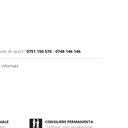
voie de ajutor?
0751 150 576
/
0748 146 146
informatii
NALE
CONSILIERE PERMANENTA
 top
Telefonic, mail sau whatsapp