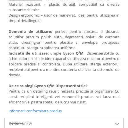
Material rezistent
– plastic durabil, compatibil cu diverse
substante chimice
Design ergonomic
– usor de manevrat, ideal pentru utilizarea in
timpul detailingului
Domeniu de utilizare:
perfect pentru stocarea si dozarea
solutiilor precum polish auto, degresanti, solutii de curatare
sticla, dressing-uri pentru plastice si anvelope, protejeaza
continutul si asigura aplicarea uniforma.
Indicatii de utilizare:
umple Gyeon
Q²M
DispenserBottle cu
lichidul dorit, inchide bine capacul si utilizeaza dozatorul pentru o
aplicare precisa si controlata. Dupa utilizare, sterge exteriorul
recipientului pentru a mentine curatenia si eficienta sistemului de
dozare.
De ce sa alegi Gyeon Q²M DispenserBottle?
Pentru ca un detailing reusit necesita precizie si organizare! Cu
acest recipient inteligent, vei economisi produs, vei lucra mai
eficient si vei pastra spatiul de lucru mai curat.
Informatii conformitate produs
Review-uri
(0)