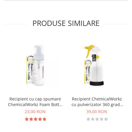
PRODUSE SIMILARE
Recipient cu cap spumare
Recipient ChemicalWorkz
ChemicalWorkz Foam Bottle
cu pulverizator 360 grade
150ml
Canyon Premium Spray
23,00 RON
39,00 RON
Bottle 500ml