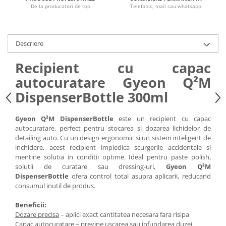
De la producatori de top
Telefonic, mail sau whatsapp
Descriere
Recipient cu capac
autocuratare Gyeon Q²M
DispenserBottle 300ml
Gyeon Q²M DispenserBottle
este un recipient cu capac
autocuratare, perfect pentru stocarea si dozarea lichidelor de
detailing auto. Cu un design ergonomic si un sistem inteligent de
inchidere, acest recipient impiedica scurgerile accidentale si
mentine solutia in conditii optime. Ideal pentru paste polish,
solutii de curatare sau dressing-uri,
Gyeon Q²M
DispenserBottle
ofera control total asupra aplicarii, reducand
consumul inutil de produs.
Beneficii:
Dozare precisa
– aplici exact cantitatea necesara fara risipa
Capac autocuratare
– previne uscarea sau infundarea duzei