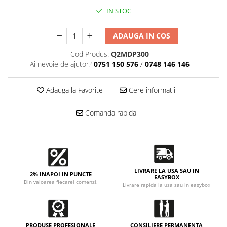
Accesorii intretinere si protectie
IN STOC
DETAILING RAPID EXTERIOR
Solutii detailing rapid
ADAUGA IN COS
Accesorii detailing rapid
Cod Produs:
Q2MDP300
ACCESORII EXTERIOR
Ai nevoie de ajutor?
0751 150 576
/
0748 146 146
CONSUMABILE AUTO
Adauga la Favorite
Cere informatii
Comanda rapida
LIVRARE LA USA SAU IN
2% INAPOI IN PUNCTE
EASYBOX
Din valoarea fiecarei comenzi.
Livrare rapida la usa sau in easybox
PRODUSE PROFESIONALE
CONSILIERE PERMANENTA