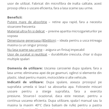
usor de utilizat. Fabricat din microfibra de inalta calitate, acest
prosop ofera o uscare eficienta, fara a lasa scame sau urme.
Beneficii:
Putere mare de absorbtie
– retine apa rapid, fara a necesita
stoarcere frecventa
Material ultra-fin si delicat
– previne aparitia microzgarieturilor pe
vopsea
Dimensiune generoasa (80x60cm)
– ideala pentru a usca intreaga
masina cu un singur prosop
Nu lasa scame sau urme
– asigura un finisaj impecabil
Usor de curatat si reutilizat
– durabilitate crescuta, chiar si dupa
multiple spalari
Domeniu de utilizare:
Uscarea caroseriei dupa spalare, fara a
lasa urme; eliminarea apei de pe geamuri, oglinzi si elemente din
plastic. Ideal pentru masini, motociclete si alte vehicule.
Indicatii de utilizare:
Dupa spalare, aseaza prosopul pe
suprafata umeda si lasa-l sa absoarba apa. Foloseste miscari
usoare pentru a sterge suprafata, fara a exercita
presiune. Stoarce-l ocazional, daca este necesar, pentru a
continua uscarea eficienta. Dupa utilizare, spala-l manual sau la
masina la maxim 40°C (fara balsam de rufe) pentru a pastra