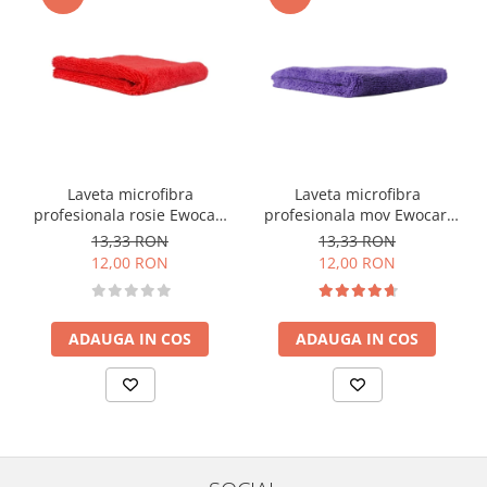
Laveta microfibra
Laveta microfibra
profesionala rosie Ewocar,
profesionala mov Ewocar,
40x40cm, 400gsm
40x40cm, 400gsm
13,33 RON
13,33 RON
12,00 RON
12,00 RON
ADAUGA IN COS
ADAUGA IN COS