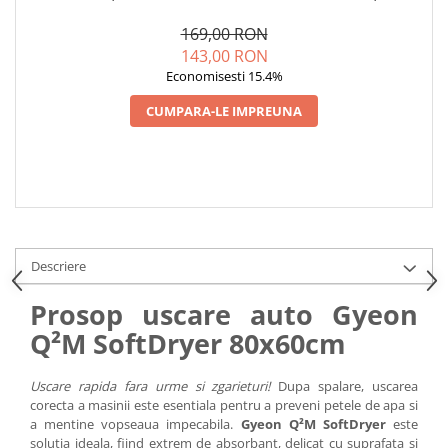
80X60CM
ECOWASH
169,00 RON
143,00 RON
Economisesti 15.4%
CUMPARA-LE IMPREUNA
Descriere
Prosop uscare auto Gyeon
Q²M SoftDryer 80x60cm
Uscare rapida fara urme si zgarieturi!
Dupa spalare, uscarea
corecta a masinii este esentiala pentru a preveni petele de apa si
a mentine vopseaua impecabila.
Gyeon Q²M SoftDryer
este
solutia ideala, fiind extrem de absorbant, delicat cu suprafata si