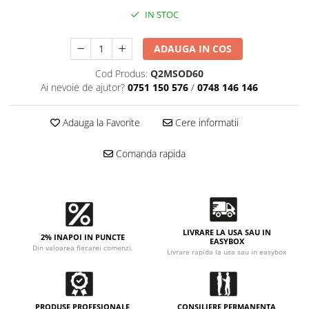
Accesorii intretinere si protectie
IN STOC
DETAILING RAPID EXTERIOR
Solutii detailing rapid
ADAUGA IN COS
Accesorii detailing rapid
Cod Produs:
Q2MSOD60
ACCESORII EXTERIOR
Ai nevoie de ajutor?
0751 150 576
/
0748 146 146
CONSUMABILE AUTO
Adauga la Favorite
Cere informatii
Comanda rapida
LIVRARE LA USA SAU IN
2% INAPOI IN PUNCTE
EASYBOX
Din valoarea fiecarei comenzi.
Livrare rapida la usa sau in easybox
PRODUSE PROFESIONALE
CONSILIERE PERMANENTA