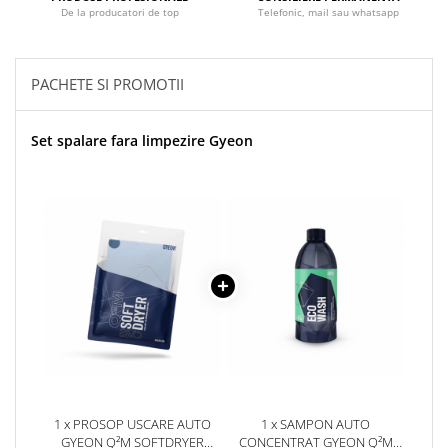
De la producatori de top
Telefonic, mail sau whatsapp
PACHETE SI PROMOTII
Set spalare fara limpezire Gyeon
1 x PROSOP USCARE AUTO
1 x SAMPON AUTO
GYEON Q²M SOFTDRYER
CONCENTRAT GYEON Q²M