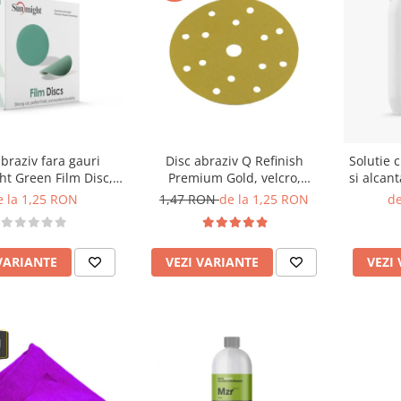
abraziv fara gauri
Disc abraziv Q Refinish
Solutie c
t Green Film Disc,
Premium Gold, velcro,
si alcan
75mm
150mm, 15 gauri
e la 1,25 RON
1,47 RON
de la 1,25 RON
de
VARIANTE
VEZI VARIANTE
VEZI