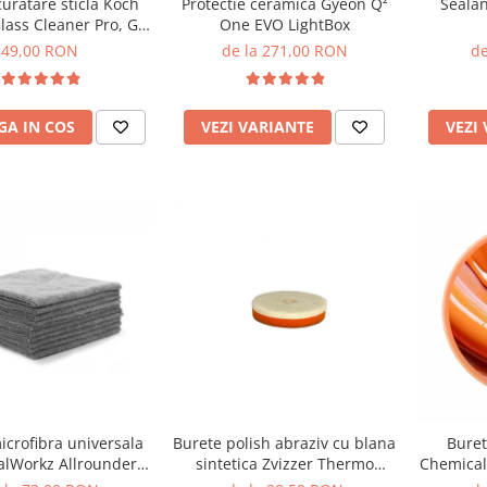
curatare sticla Koch
Protectie ceramica Gyeon Q²
Seala
ass Cleaner Pro, Gc,
One EVO LightBox
1L
49,00 RON
de la 271,00 RON
de
A IN COS
VEZI VARIANTE
VEZI
icrofibra universala
Burete polish abraziv cu blana
Buret
lWorkz Allrounder
sintetica Zvizzer Thermo
Chemical
ng Towel 250GSM,
Velour Wool Pad