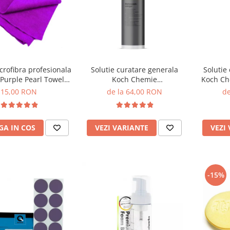
crofibra profesionala
Solutie curatare generala
Solutie
 Purple Pearl Towel,
Koch Chemie
Koch Ch
M, 40x40cm, mov
Mehrzweckreiniger, Mzr
15,00 RON
de la 64,00 RON
de
A IN COS
VEZI VARIANTE
VEZI
-15%