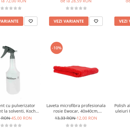
 la 72,00 RON
de la 28,59 RON
de
40×40cm, gri
VARIANTE
VEZI VARIANTE
VEZI
-10%
nt cu pulverizator
Laveta microfibra profesionala
Polish a
nt la solventi, Koch
rosie Ewocar, 40x40cm,
uleiuri
emie, 1000 ml
400gsm
Cu
7 RON
45,00 RON
13,33 RON
12,00 RON