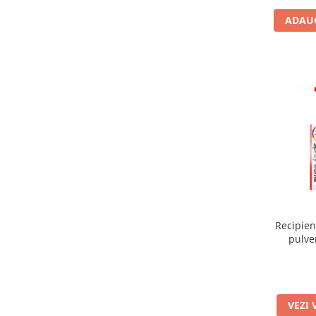
ADAUG
Recipien
pulve
Canyon P
VEZI 