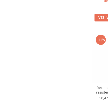
de
VEZI 
-11%
Recipie
reziste
Ch
50,4