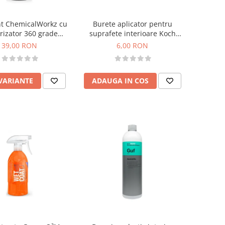
nt ChemicalWorkz cu
Burete aplicator pentru
rizator 360 grade
suprafete interioare Koch
remium Spray Bottle
Chemie BTM
39,00 RON
6,00 RON
500ml
 VARIANTE
ADAUGA IN COS