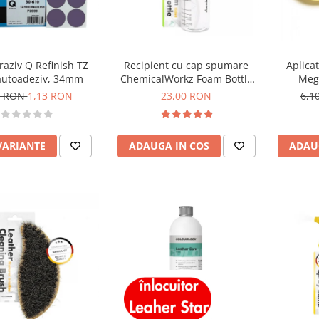
raziv Q Refinish TZ
Recipient cu cap spumare
Aplicat
autoadeziv, 34mm
ChemicalWorkz Foam Bottle
Megu
150ml
Appl
3 RON
1,13 RON
23,00 RON
6,1
VARIANTE
ADAUGA IN COS
ADAU