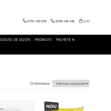
0751 150 576
0748 146 146
0,00
RODUSE DE SEZON
PROMOTII
PACHETE %
Ordoneaza: