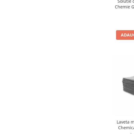
Solutie 
Chemie Gl
ADAUG
Laveta m
Chemica
Coati