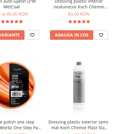
nt auto Gyeon Q²M
Dressing plastic interior
WetCoat
nealunecos Koch Chemie
Gummifix, Guf, 1L
 la 95,00 RON
83,00 RON
 VARIANTE
ADAUGA IN COS
e polish one step
Dressing plastic exterior semi-
Workz One Step Pad,
mat Koch Chemie Plast Star
portocaliu
Silicon and Oil Free, Pss