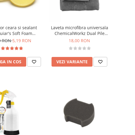
or ceara si sealant
Laveta microfibra universala
iar's Soft Foam
ChemicalWorkz Dual Pile
icator Pad 101mm
Towel 350GSM, 40×40cm
0 RON
5,19 RON
18,00 RON
GA IN COS
VEZI VARIANTE