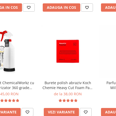
A IN COS
ADAUGA IN COS
ADAU
t ChemicalWorkz cu
Burete polish abraziv Koch
Parf
rizator 360 grade
Chemie Heavy Cut Foam Pad,
Mil
remium Spray Bottle
rosu
45,00 RON
de la 38,00 RON
1L
VARIANTE
VEZI VARIANTE
ADAU