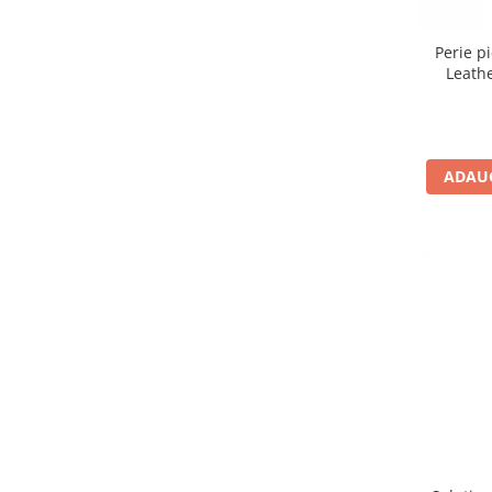
Perie p
Leath
ADAUG