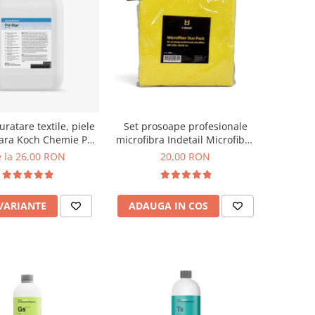
uratare textile, piele
Set prosoape profesionale
tara Koch Chemie Pol
microfibra Indetail Microfiber
Star
Duo Pack, 400GSM, 40x40cm,
 la 26,00 RON
20,00 RON
2 Pack
 VARIANTE
ADAUGA IN COS