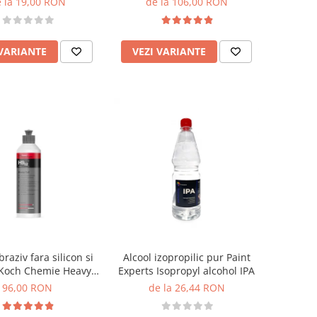
 la 19,00 RON
de la 106,00 RON
 VARIANTE
VEZI VARIANTE
braziv fara silicon si
Alcool izopropilic pur Paint
 Koch Chemie Heavy
Experts Isopropyl alcohol IPA
t, H9.02, 250ml
96,00 RON
de la 26,44 RON