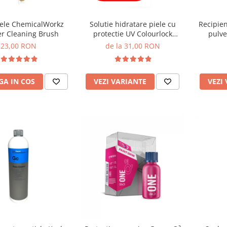
iele ChemicalWorkz
Solutie hidratare piele cu
Recipie
er Cleaning Brush
protectie UV Colourlock
pulve
Leather Care
Canyon P
23,00 RON
de la 31,00 RON
A IN COS
VEZI VARIANTE
VEZI