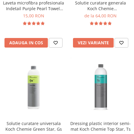
Laveta microfibra profesionala
Solutie curatare generala
Indetail Purple Pearl Towel,
Koch Chemie
400GSM, 40x40cm, mov
Mehrzweckreiniger, Mzr
15,00 RON
de la 64,00 RON
ADAUGA IN COS
VEZI VARIANTE
Solutie curatare universala
Dressing plastic interior semi-
Koch Chemie Green Star, Gs
mat Koch Chemie Top Star, Ts