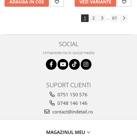
ADAUGA IN COS
VEZI VARIANTE
1
2
3
61
...
SOCIAL
Urmareste-ne in social media
SUPORT CLIENTI
0751 150 576
0748 146 146
contact@indetail.ro
MAGAZINUL MEU