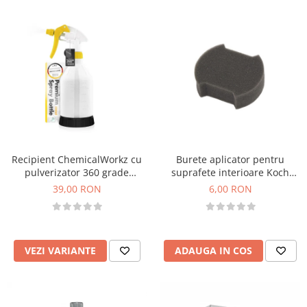
Recipient ChemicalWorkz cu
Burete aplicator pentru
pulverizator 360 grade
suprafete interioare Koch
Canyon Premium Spray Bottle
Chemie BTM
39,00 RON
6,00 RON
500ml
VEZI VARIANTE
ADAUGA IN COS