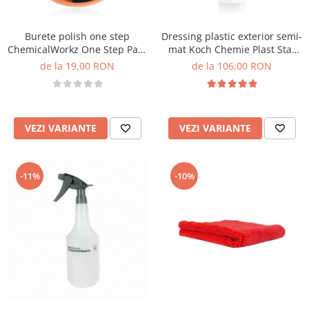
Burete polish one step
Dressing plastic exterior semi-
ChemicalWorkz One Step Pad,
mat Koch Chemie Plast Star
portocaliu
Silicon and Oil Free, Pss
de la 19,00 RON
de la 106,00 RON
VEZI VARIANTE
VEZI VARIANTE
-11%
-10%