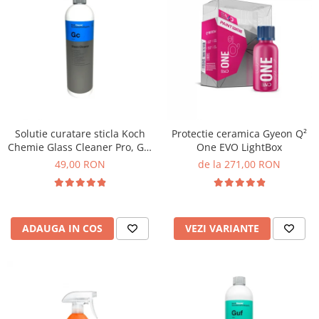
Solutie curatare sticla Koch
Protectie ceramica Gyeon Q²
Chemie Glass Cleaner Pro, Gc,
One EVO LightBox
1L
49,00 RON
de la 271,00 RON
ADAUGA IN COS
VEZI VARIANTE