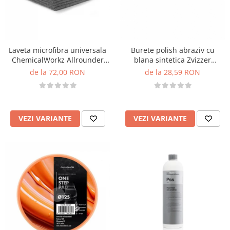
Laveta microfibra universala
Burete polish abraziv cu
ChemicalWorkz Allrounder
blana sintetica Zvizzer
Coating Towel 250GSM,
Thermo Velour Wool Pad
de la 72,00 RON
de la 28,59 RON
40×40cm, gri
VEZI VARIANTE
VEZI VARIANTE