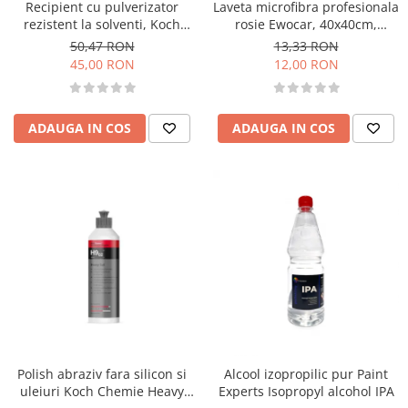
Recipient cu pulverizator
Laveta microfibra profesionala
rezistent la solventi, Koch
rosie Ewocar, 40x40cm,
Chemie, 1000 ml
400gsm
50,47 RON
13,33 RON
45,00 RON
12,00 RON
ADAUGA IN COS
ADAUGA IN COS
Polish abraziv fara silicon si
Alcool izopropilic pur Paint
uleiuri Koch Chemie Heavy
Experts Isopropyl alcohol IPA