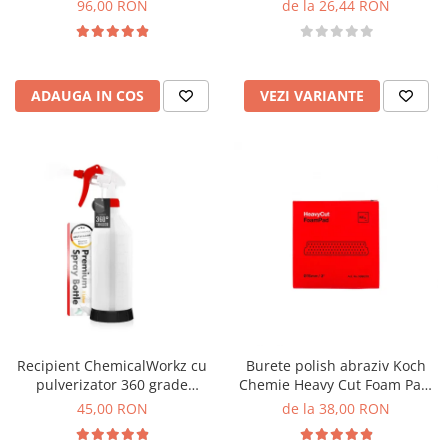
Cut, H9.02, 250ml
96,00 RON
de la 26,44 RON
ADAUGA IN COS
VEZI VARIANTE
Recipient ChemicalWorkz cu
Burete polish abraziv Koch
pulverizator 360 grade
Chemie Heavy Cut Foam Pad,
Canyon Premium Spray Bottle
rosu
45,00 RON
de la 38,00 RON
1L