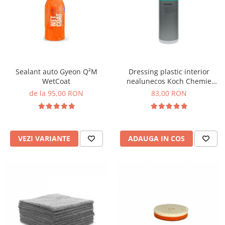
Sealant auto Gyeon Q²M
Dressing plastic interior
WetCoat
nealunecos Koch Chemie
Gummifix, Guf, 1L
de la 95,00 RON
83,00 RON
VEZI VARIANTE
ADAUGA IN COS