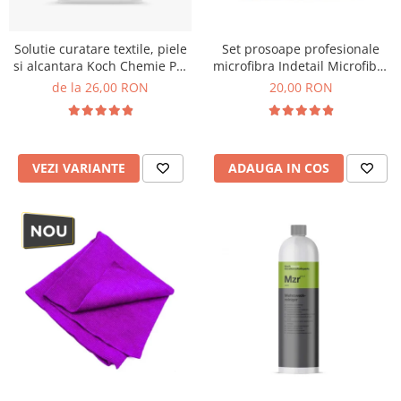
Accesorii intretinere si protectie
DETAILING RAPID EXTERIOR
Solutie curatare textile, piele
Set prosoape profesionale
Solutii detailing rapid
si alcantara Koch Chemie Pol
microfibra Indetail Microfiber
Accesorii detailing rapid
Star
Duo Pack, 400GSM, 40x40cm,
de la 26,00 RON
20,00 RON
ACCESORII EXTERIOR
2 Pack
CONSUMABILE AUTO
VEZI VARIANTE
ADAUGA IN COS