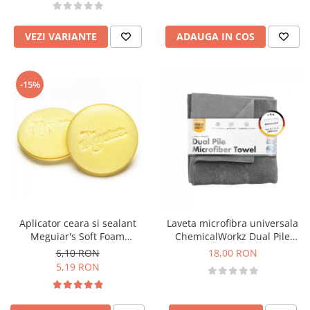
VEZI VARIANTE
ADAUGA IN COS
-15%
Aplicator ceara si sealant
Laveta microfibra universala
Meguiar's Soft Foam
ChemicalWorkz Dual Pile
Applicator Pad 101mm
Towel 350GSM, 40×40cm
6,10 RON
18,00 RON
5,19 RON