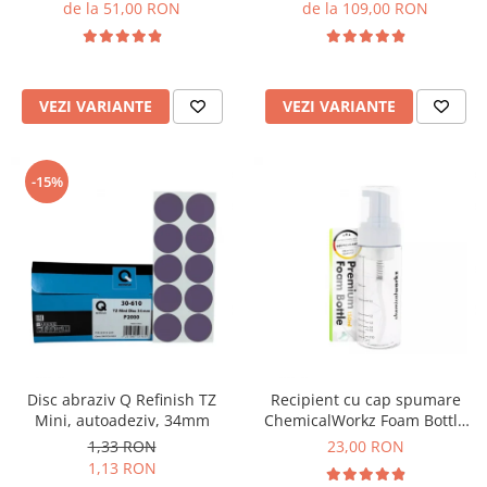
de la 51,00 RON
de la 109,00 RON
VEZI VARIANTE
VEZI VARIANTE
-15%
Disc abraziv Q Refinish TZ
Recipient cu cap spumare
Mini, autoadeziv, 34mm
ChemicalWorkz Foam Bottle
150ml
1,33 RON
23,00 RON
1,13 RON