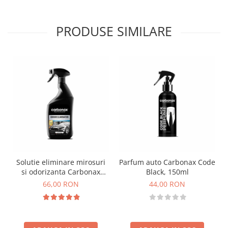
PRODUSE SIMILARE
Solutie eliminare mirosuri
Parfum auto Carbonax Code
si odorizanta Carbonax
Black, 150ml
Luxury Car, 720ml
66,00 RON
44,00 RON