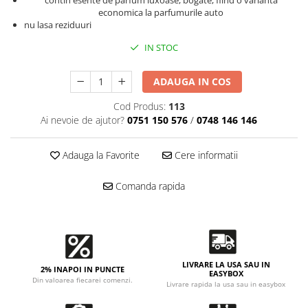
Accesorii intretinere si protectie
contin esente de parfum luxoase, bogate, fiind o varianta
economica la parfumurile auto
DETAILING RAPID EXTERIOR
nu lasa reziduuri
Solutii detailing rapid
IN STOC
Accesorii detailing rapid
ACCESORII EXTERIOR
ADAUGA IN COS
CONSUMABILE AUTO
Cod Produs:
113
Ai nevoie de ajutor?
0751 150 576
/
0748 146 146
Adauga la Favorite
Cere informatii
Comanda rapida
LIVRARE LA USA SAU IN
2% INAPOI IN PUNCTE
EASYBOX
Din valoarea fiecarei comenzi.
Livrare rapida la usa sau in easybox