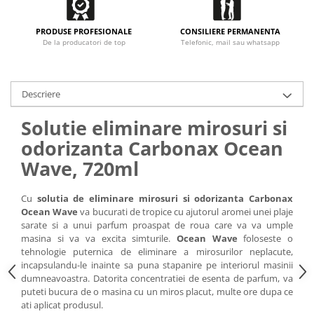
PRODUSE PROFESIONALE
CONSILIERE PERMANENTA
De la producatori de top
Telefonic, mail sau whatsapp
Descriere
Solutie eliminare mirosuri si
odorizanta Carbonax Ocean
Wave, 720ml
Cu
solutia de eliminare mirosuri si odorizanta Carbonax
Ocean Wave
va bucurati de tropice cu ajutorul aromei unei plaje
sarate si a unui parfum proaspat de roua care va va umple
masina si va va excita simturile.
Ocean Wave
foloseste o
tehnologie puternica de eliminare a mirosurilor neplacute,
incapsulandu-le inainte sa puna stapanire pe interiorul masinii
dumneavoastra. Datorita concentratiei de esenta de parfum, va
puteti bucura de o masina cu un miros placut, multe ore dupa ce
ati aplicat produsul.