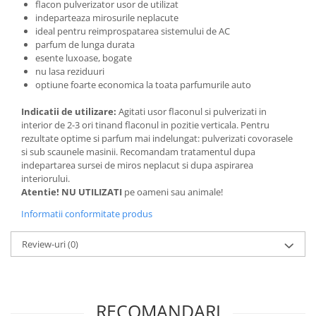
flacon pulverizator usor de utilizat
indeparteaza mirosurile neplacute
ideal pentru reimprospatarea sistemului de AC
parfum de lunga durata
esente luxoase, bogate
nu lasa reziduuri
optiune foarte economica la toata parfumurile auto
Indicatii de utilizare:
Agitati usor flaconul si pulverizati in
interior de 2-3 ori tinand flaconul in pozitie verticala. Pentru
rezultate optime si parfum mai indelungat: pulverizati covorasele
si sub scaunele masinii. Recomandam tratamentul dupa
indepartarea sursei de miros neplacut si dupa aspirarea
interiorului.
Atentie! NU UTILIZATI
pe oameni sau animale!
Informatii conformitate produs
Review-uri
(0)
RECOMANDARI