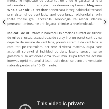
mirosurile neplacute de peste tot de unde le gaseste, ci le si
inlocuieste cu un miros placut ce dureaza saptamani.
Meguiars
Whole Car Air Re-Fresher
penetreaza intreg habitaclul trecand
prin sistemul de ventilatie, apoi de-a lungul plafonului si prin
toate zonele greu accesibile. Tehnologia Re-Fresher inlatura
permanent mirosurile prin legaturi chimice la nivel molecular.
Indicatii de utilizare
: in habitaclul in prealabil curatat de sursele
de miros si uscat, asezati doza de spray intr-un punct central, nu
departe de sursele de ventilatie, porniti sistemul de ventilatie si
comutati pe recirculare, aer rece si viteza maxima, dupa care
actionati spray-ul si inchideti portiera, lasand sprayul sa se
goleasca si sa actioneze circa 15-20 min. Dupa trecerea acestui
interval, opriti motorul si lasati usile deschise pentru o ventilatie
naturala pentru alte 10-15 minute.