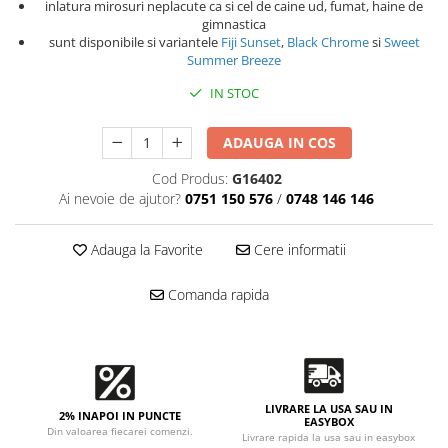
Accesorii intretinere si protectie
inlatura mirosuri neplacute ca si cel de caine ud, fumat, haine de
gimnastica
DETAILING RAPID EXTERIOR
sunt disponibile si variantele
Fiji Sunset
,
Black Chrome
si
Sweet
Solutii detailing rapid
Summer Breeze
Accesorii detailing rapid
IN STOC
ACCESORII EXTERIOR
CONSUMABILE AUTO
ADAUGA IN COS
Cod Produs:
G16402
Ai nevoie de ajutor?
0751 150 576
/
0748 146 146
Adauga la Favorite
Cere informatii
Comanda rapida
LIVRARE LA USA SAU IN
2% INAPOI IN PUNCTE
EASYBOX
Din valoarea fiecarei comenzi.
Livrare rapida la usa sau in easybox