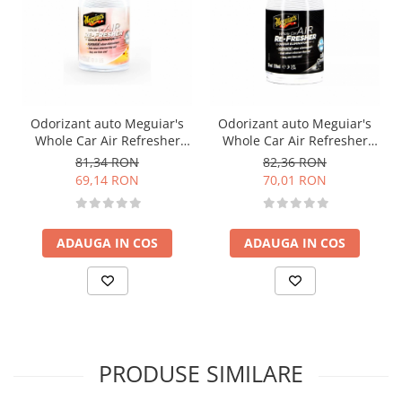
Odorizant auto Meguiar's
Odorizant auto Meguiar's
Whole Car Air Refresher
Whole Car Air Refresher
Odor Eliminator Mist Fiji
Odor Eliminator Mist Black
81,34 RON
82,36 RON
Sunset Scent, 331ml
Chrome Scent, 331ml
69,14 RON
70,01 RON
ADAUGA IN COS
ADAUGA IN COS
PRODUSE SIMILARE