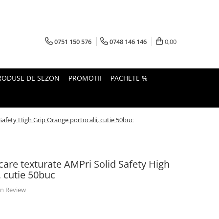
0751 150 576
0748 146 146
0,00
RODUSE DE SEZON
PROMOTII
PACHETE %
Safety High Grip Orange portocalii, cutie 50buc
ecare texturate AMPri Solid Safety High
, cutie 50buc
 un Review