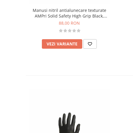
Manusi nitril antialunecare texturate
AMPri Solid Safety High Grip Black,
negre, cutie 100buc
88,00 RON
VEZI VARIANTE