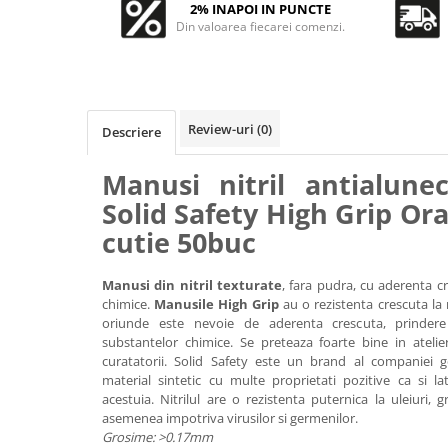
Accesorii intretinere si protectie
2% INAPOI IN PUNCTE
DETAILING RAPID EXTERIOR
Din valoarea fiecarei comenzi.
Solutii detailing rapid
Accesorii detailing rapid
ACCESORII EXTERIOR
Review-uri
(0)
Descriere
CONSUMABILE AUTO
Manusi nitril antialune
Solid Safety High Grip Ora
cutie 50buc
Manusi din nitril texturate
, fara pudra, cu aderenta cr
chimice.
Manusile High Grip
au o rezistenta crescuta la 
oriunde este nevoie de aderenta crescuta, prindere
substantelor chimice. Se preteaza foarte bine in atelier
curatatorii. Solid Safety este un brand al companiei 
material sintetic cu multe proprietati pozitive ca si lat
acestuia. Nitrilul are o rezistenta puternica la uleiuri, 
asemenea impotriva virusilor si germenilor.
Grosime: >0.17mm