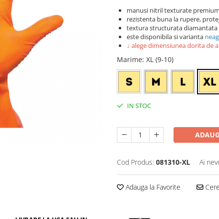
manusi nitril texturate premiu
rezistenta buna la rupere, prot
textura structurata diamantata 
este disponibila si varianta
neag
↓ alege dimensiunea dorita de ai
Marime
: XL (9-10)
IN STOC
ADAUG
Cod Produs:
081310-XL
Ai nev
Adauga la Favorite
Cere 