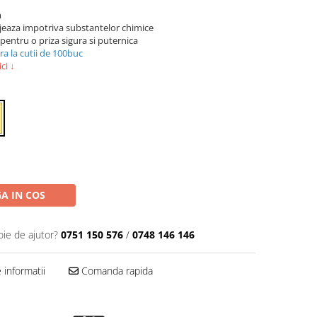
m
ejeaza impotriva substantelor chimice
pentru o priza sigura si puternica
ra la cutii de 100buc
ci ↓
A IN COS
oie de ajutor?
0751 150 576
/
0748 146 146
informatii
Comanda rapida