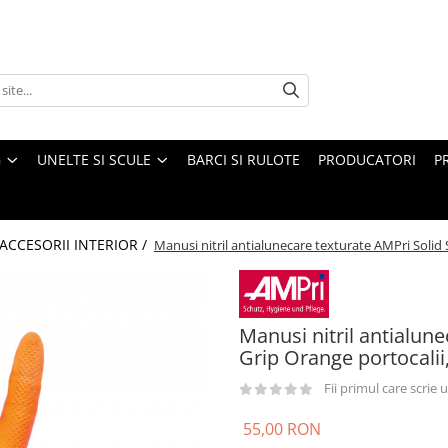
G
UNELTE SI SCULE
BARCI SI RULOTE
PRODUCATORI
P
ACCESORII INTERIOR /
Manusi nitril antialunecare texturate AMPri Solid 
Manusi nitril antialun
Grip Orange portocalii
Fii primul care scrie
55,00 RON