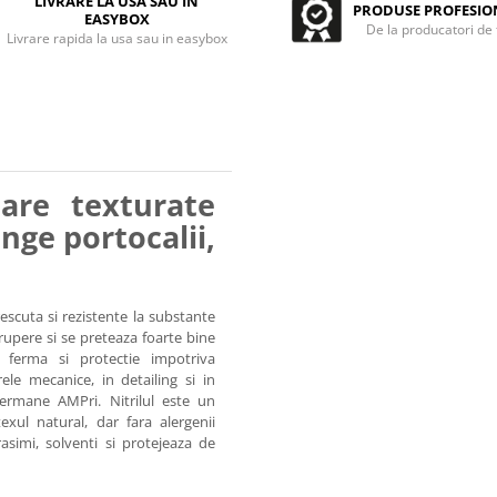
LIVRARE LA USA SAU IN
PRODUSE PROFESIO
EASYBOX
De la producatori de
Livrare rapida la usa sau in easybox
care texturate
nge portocalii,
escuta si rezistente la substante
rupere si se preteaza foarte bine
 ferma si protectie impotriva
ele mecanice, in detailing si in
germane AMPri. Nitrilul este un
exul natural, dar fara alergenii
grasimi, solventi si protejeaza de