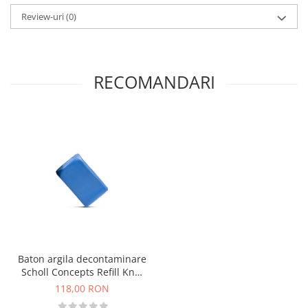
Review-uri
(0)
RECOMANDARI
Baton argila decontaminare
Scholl Concepts Refill Knet
and Eraser Clay, 200g
118,00 RON