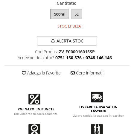
Accesorii intretinere si protectie
Cantitate
:
DETAILING RAPID EXTERIOR
500ml
5L
Solutii detailing rapid
Accesorii detailing rapid
STOC EPUIZAT
ACCESORII EXTERIOR
ALERTA STOC
CONSUMABILE AUTO
Cod Produs:
ZV-EC00016015SP
Ai nevoie de ajutor?
0751 150 576
/
0748 146 146
Adauga la Favorite
Cere informatii
LIVRARE LA USA SAU IN
2% INAPOI IN PUNCTE
EASYBOX
Din valoarea fiecarei comenzi.
Livrare rapida la usa sau in easybox