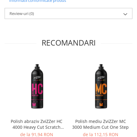
Informatii conformitate produs
Review-uri
(0)
RECOMANDARI
Polish abraziv ZviZZer HC
Polish mediu ZviZZer MC
4000 Heavy Cut Scratch
3000 Medium Cut One Step
Remover
de la 91,94 RON
de la 112,15 RON