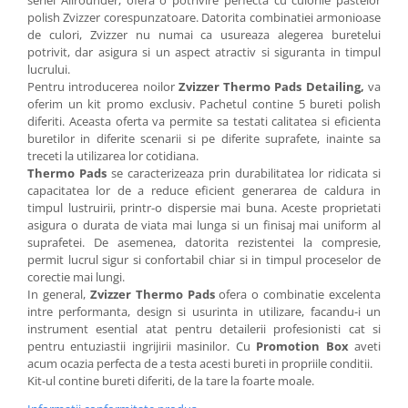
seriei Allrounder, ofera o potrivire perfecta cu culorile pastelor
polish Zvizzer corespunzatoare. Datorita combinatiei armonioase
de culori, Zvizzer nu numai ca usureaza alegerea buretelui
potrivit, dar asigura si un aspect atractiv si siguranta in timpul
lucrului.
Pentru introducerea noilor
Zvizzer Thermo Pads Detailing,
va
oferim un kit promo exclusiv. Pachetul contine 5 bureti polish
diferiti. Aceasta oferta va permite sa testati calitatea si eficienta
buretilor in diferite scenarii si pe diferite suprafete, inainte sa
treceti la utilizarea lor cotidiana.
Thermo Pads
se caracterizeaza prin durabilitatea lor ridicata si
capacitatea lor de a reduce eficient generarea de caldura in
timpul lustruirii, printr-o dispersie mai buna. Aceste proprietati
asigura o durata de viata mai lunga si un finisaj mai uniform al
suprafetei. De asemenea, datorita rezistentei la compresie,
permit lucrul sigur si confortabil chiar si in timpul proceselor de
corectie mai lungi.
In general,
Zvizzer Thermo Pads
ofera o combinatie excelenta
intre performanta, design si usurinta in utilizare, facandu-i un
instrument esential atat pentru detailerii profesionisti cat si
pentru entuziastii ingrijirii masinilor. Cu
Promotion Box
aveti
acum ocazia perfecta de a testa acesti bureti in propriile conditii.
Kit-ul contine bureti diferiti, de la tare la foarte moale.