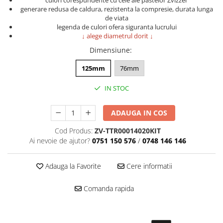
Accesorii intretinere si protectie
culori corespundente cu cele ale pastelor Zvizzer
generare redusa de caldura, rezistenta la compresie, durata lunga
DETAILING RAPID EXTERIOR
de viata
legenda de culori ofera siguranta lucrului
Solutii detailing rapid
↓
alege diametrul dorit
↓
Accesorii detailing rapid
Dimensiune
:
ACCESORII EXTERIOR
125mm
76mm
CONSUMABILE AUTO
IN STOC
ADAUGA IN COS
Cod Produs:
ZV-TTR00014020KIT
Ai nevoie de ajutor?
0751 150 576
/
0748 146 146
Adauga la Favorite
Cere informatii
Comanda rapida