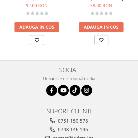
Blue, albastru, M 145mm
Premium Pad, portocaliu, M
92,00 RON
58,00 RON
145mm
ADAUGA IN COS
ADAUGA IN COS
SOCIAL
Urmareste-ne in social media
SUPORT CLIENTI
0751 150 576
0748 146 146