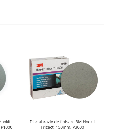
Hookit
Disc abraziv de finisare 3M Hookit
Disc ab
, P1000
Trizact, 150mm, P3000
Trizact 