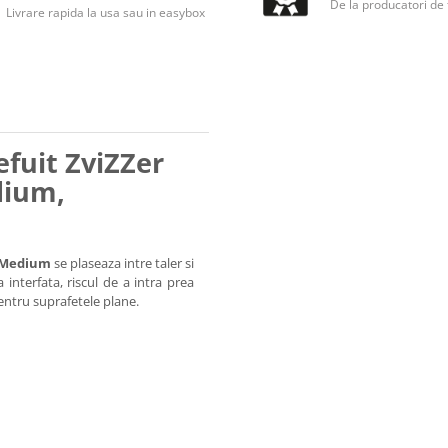
De la producatori de
Livrare rapida la usa sau in easybox
efuit ZviZZer
dium,
e Medium
se plaseaza intre taler si
interfata, riscul de a intra prea
pentru suprafetele plane.