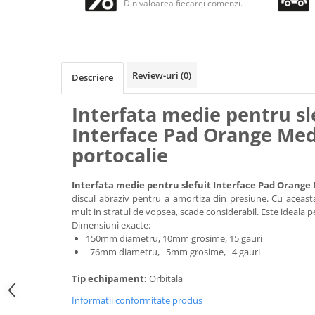
Accesorii intretinere si protectie
Din valoarea fiecarei comenzi.
DETAILING RAPID EXTERIOR
Solutii detailing rapid
Accesorii detailing rapid
Review-uri
(0)
ACCESORII EXTERIOR
Descriere
CONSUMABILE AUTO
Interfata medie pentru sl
Interface Pad Orange Me
portocalie
Interfata medie pentru slefuit Interface Pad Orang
discul abraziv pentru a amortiza din presiune. Cu aceasta 
mult in stratul de vopsea, scade considerabil. Este ideala 
Dimensiuni exacte:
150mm diametru, 10mm grosime, 15 gauri
76mm diametru, 5mm grosime, 4 gauri
Tip echipament:
Orbitala
Informatii conformitate produs