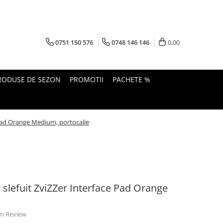
0751 150 576
0748 146 146
0,00
RODUSE DE SEZON
PROMOTII
PACHETE %
 Pad Orange Medium, portocalie
 slefuit ZviZZer Interface Pad Orange
 un Review