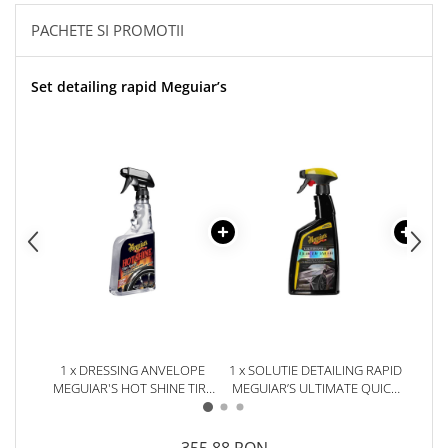
PACHETE SI PROMOTII
Set detailing rapid Meguiar’s
1 x DRESSING ANVELOPE
1 x SOLUTIE DETAILING RAPID
1 x S
MEGUIAR'S HOT SHINE TIRE
MEGUIAR’S ULTIMATE QUICK
MEG
SPRAY, 709ML
DETAILER, 709ML
WH
355,88 RON