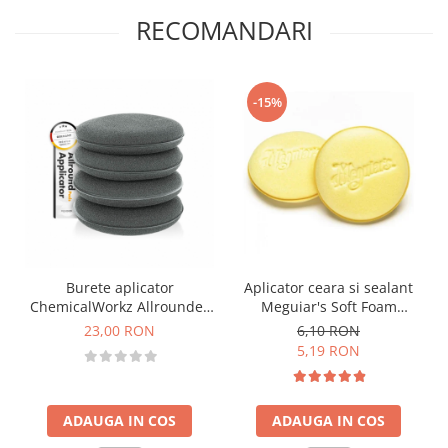
RECOMANDARI
-15%
Burete aplicator
Aplicator ceara si sealant
ChemicalWorkz Allrounder
Meguiar's Soft Foam
Hand Applicator, negru, set
Applicator Pad 101mm
23,00 RON
6,10 RON
4 buc
5,19 RON
ADAUGA IN COS
ADAUGA IN COS