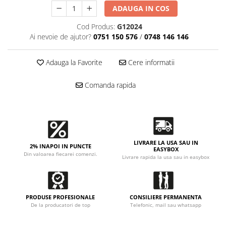
Accesorii intretinere si protectie
ADAUGA IN COS
DETAILING RAPID EXTERIOR
Cod Produs:
G12024
Solutii detailing rapid
Ai nevoie de ajutor?
0751 150 576
/
0748 146 146
Accesorii detailing rapid
ACCESORII EXTERIOR
Adauga la Favorite
Cere informatii
CONSUMABILE AUTO
Comanda rapida
LIVRARE LA USA SAU IN
2% INAPOI IN PUNCTE
EASYBOX
Din valoarea fiecarei comenzi.
Livrare rapida la usa sau in easybox
PRODUSE PROFESIONALE
CONSILIERE PERMANENTA
De la producatori de top
Telefonic, mail sau whatsapp