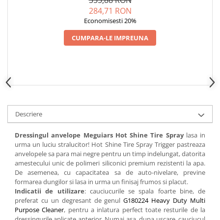
284,71 RON
Economisesti 20%
CUMPARA-LE IMPREUNA
Descriere
Dressingul anvelope Meguiars Hot Shine Tire Spray
lasa in
urma un luciu stralucitor! Hot Shine Tire Spray Trigger pastreaza
anvelopele sa para mai negre pentru un timp indelungat, datorita
amestecului unic de polimeri siliconici premium rezistenti la apa.
De asemenea, cu capacitatea sa de auto-nivelare, previne
formarea dungilor si lasa in urma un finisaj frumos si placut.
Indicatii de utilizare
: cauciucurile se spala foarte bine, de
preferat cu un degresant de genul
G180224 Heavy Duty Multi
Purpose Cleaner
, pentru a inlatura perfect toate resturile de la
dressingurile aplicate anterior. Numai asa, dupa uscare, cauciucul