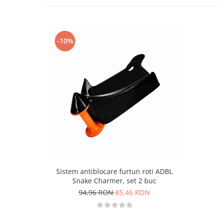
-10%
Sistem antiblocare furtun roti ADBL
Snake Charmer, set 2 buc
94,96 RON
85,46 RON