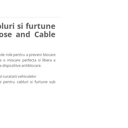
luri si furtune
ose and Cable
 de role pentru a preveni blocare
a o miscare perfecta si libera a
a dispozitive antiblocare.
ul curatarii vehiculelor
ie pentru cabluri si furtune sub