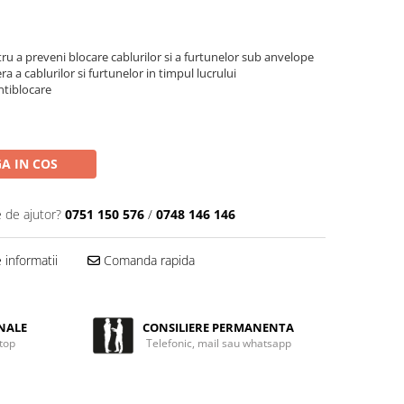
tru a preveni blocare cablurilor si a furtunelor sub anvelope
ra a cablurilor si furtunelor in timpul lucrului
ntiblocare
A IN COS
e de ajutor?
0751 150 576
/
0748 146 146
informatii
Comanda rapida
NALE
CONSILIERE PERMANENTA
 top
Telefonic, mail sau whatsapp