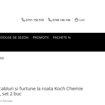
0751 150 576
0748 146 146
0,00
RODUSE DE SEZON
PROMOTII
PACHETE %
buc
cabluri si furtune la roata Koch Chemie
 set 2 buc
 un Review