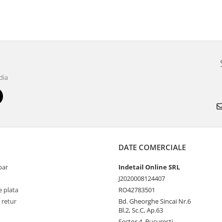
dia
DATE COMERCIALE
par
Indetail Online SRL
J2020008124407
 plata
RO42783501
 retur
Bd. Gheorghe Sincai Nr.6
Bl.2, Sc.C, Ap.63
Sector 4, Bucuresti