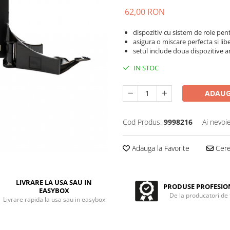
62,00 RON
dispozitiv cu sistem de role pen
asigura o miscare perfecta si libe
setul include doua dispozitive a
IN STOC
ADAUG
Cod Produs:
9998216
Ai nevoi
Adauga la Favorite
Cere 
LIVRARE LA USA SAU IN
PRODUSE PROFESIO
EASYBOX
De la producatori de
Livrare rapida la usa sau in easybox