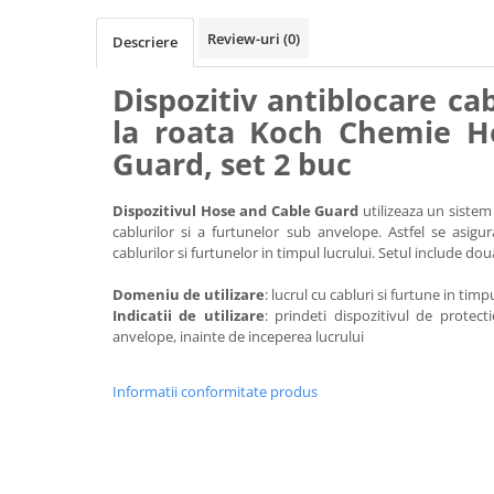
Accesorii intretinere si protectie
DETAILING RAPID EXTERIOR
Review-uri
(0)
Descriere
Solutii detailing rapid
Dispozitiv antiblocare cab
Accesorii detailing rapid
ACCESORII EXTERIOR
la roata Koch Chemie H
Guard, set 2 buc
CONSUMABILE AUTO
Dispozitivul Hose and Cable Guard
utilizeaza un sistem
cablurilor si a furtunelor sub anvelope. Astfel se asigur
cablurilor si furtunelor in timpul lucrului. Setul include dou
Domeniu de utilizare
: lucrul cu cabluri si furtune in timp
Indicatii de utilizare
: prindeti dispozitivul de protect
anvelope, inainte de inceperea lucrului
Informatii conformitate produs