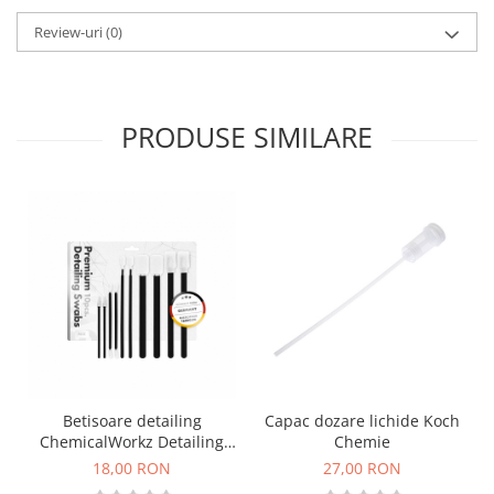
Review-uri
(0)
PRODUSE SIMILARE
Betisoare detailing
Capac dozare lichide Koch
ChemicalWorkz Detailing
Chemie
Swabs, set 10 buc
18,00 RON
27,00 RON