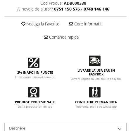
Accesorii intretinere si protectie
Cod Produs:
ADB000338
DETAILING RAPID EXTERIOR
Ai nevoie de ajutor?
0751 150 576
/
0748 146 146
Solutii detailing rapid
Adauga la Favorite
Cere informatii
Accesorii detailing rapid
ACCESORII EXTERIOR
Comanda rapida
CONSUMABILE AUTO
LIVRARE LA USA SAU IN
2% INAPOI IN PUNCTE
EASYBOX
Din valoarea fiecarei comenzi.
Livrare rapida la usa sau in easybox
PRODUSE PROFESIONALE
CONSILIERE PERMANENTA
De la producatori de top
Telefonic, mail sau whatsapp
Descriere