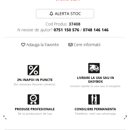
Accesorii intretinere si protectie
DETAILING RAPID EXTERIOR
ALERTA STOC
Solutii detailing rapid
Cod Produs:
37408
Accesorii detailing rapid
Ai nevoie de ajutor?
0751 150 576
/
0748 146 146
ACCESORII EXTERIOR
CONSUMABILE AUTO
Adauga la Favorite
Cere informatii
LIVRARE LA USA SAU IN
2% INAPOI IN PUNCTE
EASYBOX
Din valoarea fiecarei comenzi.
Livrare rapida la usa sau in easybox
PRODUSE PROFESIONALE
CONSILIERE PERMANENTA
De la producatori de top
Telefonic, mail sau whatsapp