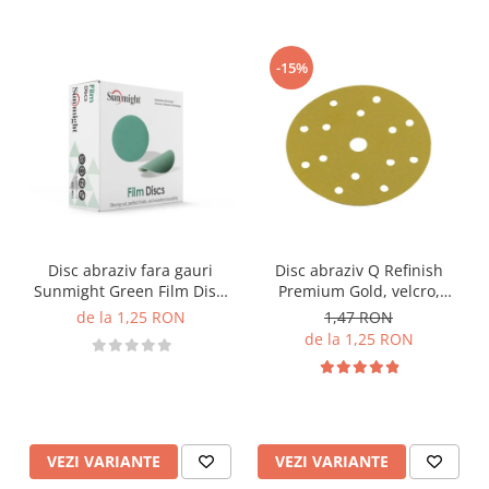
-15%
Disc abraziv fara gauri
Disc abraziv Q Refinish
Sunmight Green Film Disc,
Premium Gold, velcro,
75mm
150mm, 15 gauri
de la 1,25 RON
1,47 RON
de la 1,25 RON
VEZI VARIANTE
VEZI VARIANTE