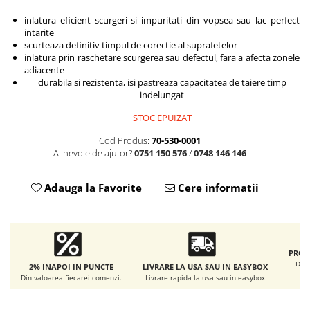
Accesorii intretinere si protectie
DETAILING RAPID EXTERIOR
inlatura eficient scurgeri si impuritati din vopsea sau lac perfect
intarite
Solutii detailing rapid
scurteaza definitiv timpul de corectie al suprafetelor
Accesorii detailing rapid
inlatura prin raschetare scurgerea sau defectul, fara a afecta zonele
adiacente
ACCESORII EXTERIOR
durabila si rezistenta, isi pastreaza capacitatea de taiere timp
indelungat
CONSUMABILE AUTO
STOC EPUIZAT
Cod Produs:
70-530-0001
Ai nevoie de ajutor?
0751 150 576
/
0748 146 146
Adauga la Favorite
Cere informatii
PROD
De l
2% INAPOI IN PUNCTE
LIVRARE LA USA SAU IN EASYBOX
Din valoarea fiecarei comenzi.
Livrare rapida la usa sau in easybox