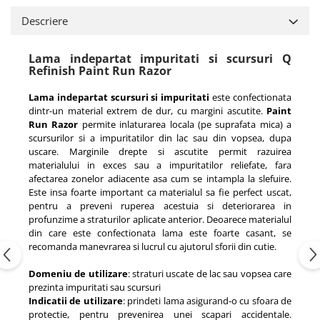
Descriere
Lama indepartat impuritati si scursuri Q
Refinish Paint Run Razor
Lama indepartat scursuri si impuritati
este confectionata
dintr-un material extrem de dur, cu margini ascutite.
Paint
Run Razor
permite inlaturarea locala (pe suprafata mica) a
scursurilor si a impuritatilor din lac sau din vopsea, dupa
uscare. Marginile drepte si ascutite permit razuirea
materialului in exces sau a impuritatilor reliefate, fara
afectarea zonelor adiacente asa cum se intampla la slefuire.
Este insa foarte important ca materialul sa fie perfect uscat,
pentru a preveni ruperea acestuia si deteriorarea in
profunzime a straturilor aplicate anterior. Deoarece materialul
din care este confectionata lama este foarte casant, se
recomanda manevrarea si lucrul cu ajutorul sforii din cutie.
Domeniu de utilizare
: straturi uscate de lac sau vopsea care
prezinta impuritati sau scursuri
Indicatii de utilizare
: prindeti lama asigurand-o cu sfoara de
protectie, pentru prevenirea unei scapari accidentale.