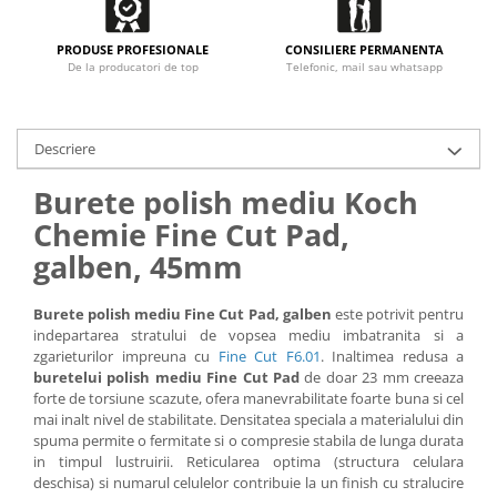
PRODUSE PROFESIONALE
CONSILIERE PERMANENTA
De la producatori de top
Telefonic, mail sau whatsapp
Descriere
Burete polish mediu Koch
Chemie Fine Cut Pad,
galben, 45mm
Burete polish mediu Fine Cut Pad, galben
este potrivit pentru
indepartarea stratului de vopsea mediu imbatranita si a
zgarieturilor impreuna cu
Fine Cut F6.01
. Inaltimea redusa a
buretelui polish mediu Fine Cut Pad
de doar 23 mm creeaza
forte de torsiune scazute, ofera manevrabilitate foarte buna si cel
mai inalt nivel de stabilitate. Densitatea speciala a materialului din
spuma permite o fermitate si o compresie stabila de lunga durata
in timpul lustruirii. Reticularea optima (structura celulara
deschisa) si numarul celulelor contribuie la un finish cu stralucire