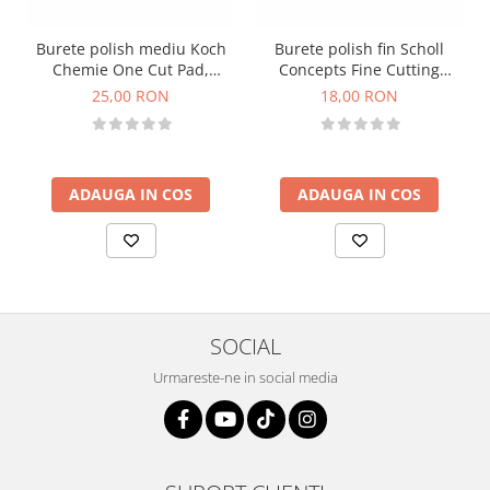
Burete polish mediu Koch
Burete polish fin Scholl
Chemie One Cut Pad,
Concepts Fine Cutting
portocaliu, 45mm
Premium Pad, portocaliu,
25,00 RON
18,00 RON
XS 64mm
ADAUGA IN COS
ADAUGA IN COS
SOCIAL
Urmareste-ne in social media