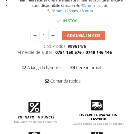
Accesorii intretinere si protectie
inaltimea redusa ofera stabilitate si manevrabilitate ridicate
sunt disponibile si marimile
45mm
in set de
DETAILING RAPID EXTERIOR
5,
76mm
,
126m
m
,
150mm
Solutii detailing rapid
IN STOC
Accesorii detailing rapid
ACCESORII EXTERIOR
ADAUGA IN COS
CONSUMABILE AUTO
Cod Produs:
999614/5
Ai nevoie de ajutor?
0751 150 576
/
0748 146 146
Adauga la Favorite
Cere informatii
Comanda rapida
LIVRARE LA USA SAU IN
2% INAPOI IN PUNCTE
EASYBOX
Din valoarea fiecarei comenzi.
Livrare rapida la usa sau in easybox