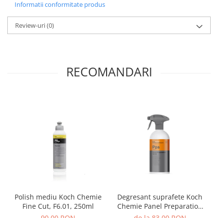
Informatii conformitate produs
Review-uri
(0)
RECOMANDARI
Polish mediu Koch Chemie
Degresant suprafete Koch
Fine Cut, F6.01, 250ml
Chemie Panel Preparation
Spray
90,00 RON
de la 83,00 RON