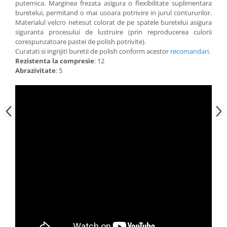
puternica. Marginea frezata asigura o flexibilitate suplimentara
buretelui, permitand o mai usoara potrivire in jurul contururilor.
Materialul velcro netesut colorat de pe spatele buretelui asigura
siguranta procesului de lustruire (prin reproducerea culorii
corespunzatoare pastei de polish potrivite).
Curatati si ingrijiti buretii de polish conform acestor
recomandari
.
Rezistenta la compresie
: 12
Abrazivitate
: 5