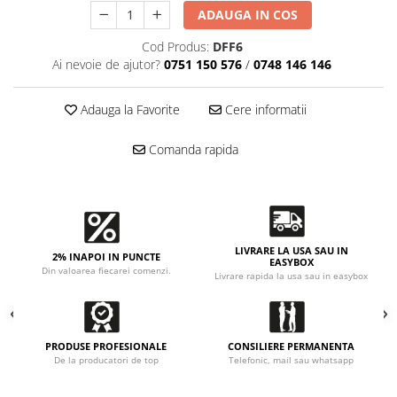
Accesorii intretinere si protectie
ADAUGA IN COS
DETAILING RAPID EXTERIOR
Cod Produs:
DFF6
Solutii detailing rapid
Ai nevoie de ajutor?
0751 150 576
/
0748 146 146
Accesorii detailing rapid
ACCESORII EXTERIOR
Adauga la Favorite
Cere informatii
CONSUMABILE AUTO
Comanda rapida
LIVRARE LA USA SAU IN
2% INAPOI IN PUNCTE
EASYBOX
Din valoarea fiecarei comenzi.
Livrare rapida la usa sau in easybox
PRODUSE PROFESIONALE
CONSILIERE PERMANENTA
De la producatori de top
Telefonic, mail sau whatsapp