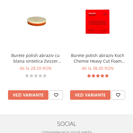
Burete polish abraziv cu
Burete polish abraziv Koch
blana sintetica Zvizzer
Chemie Heavy Cut Foam
Thermo Velour Wool Pad
Pad, rosu
de la 28,59 RON
de la 38,00 RON
VEZI VARIANTE
VEZI VARIANTE
SOCIAL
Urmareste-ne in social media