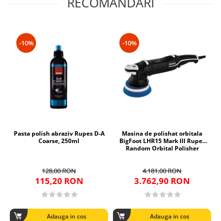
RECOMANDARI
-10%
-10%
Pasta polish abraziv Rupes D-A
Masina de polishat orbitala
Coarse, 250ml
BigFoot LHR15 Mark III Rupes
Random Orbital Polisher
128,00 RON
4.181,00 RON
115,20 RON
3.762,90 RON
Adauga in cos
Adauga in cos