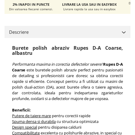
De l
2% INAPOI IN PUNCTE
LIVRARE LA USA SAU IN EASYBOX
Din valoarea fiecarei comenzi.
Livrare rapida la usa sau in easybox
Descriere
Burete polish abraziv Rupes D-A Coarse,
albastru
Performanta maxima in corectia defectelor severe!
Rupes D-A
Coarse
este buretele polish abraziv perfect pentru pasionatii
de detailing si profesionistii care doresc sa obtina corectii
rapide si eficiente. Conceput pentru a fi utilizat cu masini de
polish dual-action (DA), acest burete ofera o taiere agresiva,
dar controlata, ideala pentru indepartarea zgarieturilor
profunde, oxidarii si a defectelor majore de pe vopsea.
Beneficii:
Putere de taiere mare
pentru corectii rapide
Spuma densa si durabila
cu structura optimizata
Design special
pentru disiparea caldurii
Compatibilitate
excelenta cu polishurile abrazive, in special cu