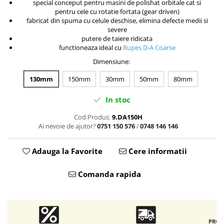
Accesorii intretinere si protectie
special conceput pentru masini de polishat orbitale cat si
pentru cele cu rotatie fortata (gear driven)
DETAILING RAPID EXTERIOR
fabricat din spuma cu celule deschise, elimina defecte medii si
Solutii detailing rapid
severe
putere de taiere ridicata
Accesorii detailing rapid
functioneaza ideal cu
Rupes D-A Coarse
ACCESORII EXTERIOR
Dimensiune
:
CONSUMABILE AUTO
130mm
150mm
30mm
50mm
80mm
In stoc
Cod Produs:
9.DA150H
Ai nevoie de ajutor?
0751 150 576
/
0748 146 146
Adauga la Favorite
Cere informatii
Comanda rapida
PROD