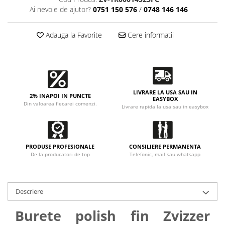
Ai nevoie de ajutor?
0751 150 576
/
0748 146 146
Adauga la Favorite
Cere informatii
LIVRARE LA USA SAU IN
2% INAPOI IN PUNCTE
EASYBOX
Din valoarea fiecarei comenzi.
Livrare rapida la usa sau in easybox
PRODUSE PROFESIONALE
CONSILIERE PERMANENTA
De la producatori de top
Telefonic, mail sau whatsapp
Descriere
Burete polish fin Zvizzer