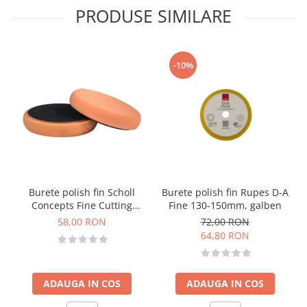
PRODUSE SIMILARE
-10%
Burete polish fin Scholl
Burete polish fin Rupes D-A
Concepts Fine Cutting
Fine 130-150mm, galben
Premium Pad, portocaliu, M
58,00 RON
72,00 RON
145mm
64,80 RON
ADAUGA IN COS
ADAUGA IN COS