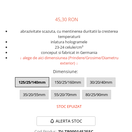
Accesorii intretinere si protectie
DETAILING RAPID EXTERIOR
Solutii detailing rapid
45,30 RON
Accesorii detailing rapid
abrazivitate scazuta, cu mentinerea duritatii la cresterea
ACCESORII EXTERIOR
temperaturii
CONSUMABILE AUTO
inlatura hologramele
23-24 celule/cm³
conceput si fabricat in Germania
↓ alege de aici dimensiunea (Prindere/Grosime/Diametru
exterior) ↓
Dimensiune
:
125/25/140mm
150/25/160mm
30/20/40mm
35/20/55mm
55/20/70mm
80/25/90mm
STOC EPUIZAT
ALERTA STOC
Cod Produs:
ZV-TR00014525FC