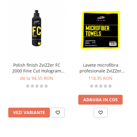
Polish finish ZviZZer FC
Lavete microfibra
2000 Fine Cut Hologram
profesionale ZviZZer
Remover
Microfiber Cloth, 40x40cm,
de la 94,55 RON
118,95 RON
galbene, set 10 buc
ADAUGA IN COS
VEZI VARIANTE