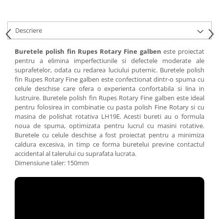
Descriere
Buretele polish fin Rupes Rotary Fine galben
este proiectat
pentru a elimina imperfectiunile si defectele moderate ale
suprafetelor, odata cu redarea luciului puternic. Buretele polish
fin Rupes Rotary Fine galben este confectionat dintr-o spuma cu
celule deschise care ofera o experienta confortabila si lina in
lustruire. Buretele polish fin Rupes Rotary Fine galben este ideal
pentru folosirea in combinatie cu pasta polish Fine Rotary si cu
masina de polishat rotativa LH19E. Acesti bureti au o formula
noua de spuma, optimizata pentru lucrul cu masini rotative.
Buretele cu celule deschise a fost proiectat pentru a minimiza
caldura excesiva, in timp ce forma buretelui previne contactul
accidental al talerului cu suprafata lucrata.
Dimensiune taler: 150mm