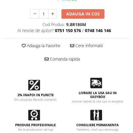
Accesorii intretinere si protectie
DETAILING RAPID EXTERIOR
ADAUGA IN COS
Solutii detailing rapid
Cod Produs:
9.BR180M
Accesorii detailing rapid
Ai nevoie de ajutor?
0751 150 576
/
0748 146 146
ACCESORII EXTERIOR
CONSUMABILE AUTO
Adauga la Favorite
Cere informatii
Comanda rapida
LIVRARE LA USA SAU IN
2% INAPOI IN PUNCTE
EASYBOX
Din valoarea fiecarei comenzi.
Livrare rapida la usa sau in easybox
PRODUSE PROFESIONALE
CONSILIERE PERMANENTA
De la producatori de top
Telefonic, mail sau whatsapp