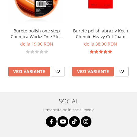
Burete polish one step
Burete polish abraziv Koch
ChemicalWorkz One Step
Chemie Heavy Cut Foam
Pad, portocaliu
Pad, rosu
de la 19,00 RON
de la 38,00 RON
VEZI VARIANTE
VEZI VARIANTE
SOCIAL
Urmareste-ne in social media