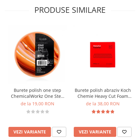
PRODUSE SIMILARE
Burete polish one step
Burete polish abraziv Koch
ChemicalWorkz One Step
Chemie Heavy Cut Foam
Pad, portocaliu
Pad, rosu
de la 19,00 RON
de la 38,00 RON
VEZI VARIANTE
VEZI VARIANTE