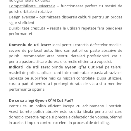
hologramele si oxidarea
Compatibilitate universala
– functioneaza perfect cu masini de
polish orbitale si rotative
Design avansat
– optimizeaza dispersia caldurii pentru un proces
sigur si eficient
Durabilitate crescuta
– rezista la utilizari repetate fara pierderea
performantei
Domeniu de utilizare:
ideal pentru corectia defectelor medii si
severe de pe lacul auto, fiind compatibil cu paste abrazive de
polish. Recomandat atat pentru detaileri profesionisti, cat si
pentru pasionatii care doresc o corectie eficienta a vopselei.
Indicatii de utilizare:
prinde
Gyeon Q²M Cut Pad
pe talerul
masinii de polish, aplica o cantitate moderata de pasta abraziva si
lucreaza pe suprafete mici cu miscari controlate. Dupa utilizare,
curata pad-ul pentru a-i prelungi durata de viata si a mentine
performanta optima.
De ce sa alegi Gyeon Q²M Cut Pad?
Pentru ca un polish eficient incepe cu echipamentul potrivit!
Acest burete polish abraziv este solutia ideala pentru cei care
doresc o corectie rapida si precisa a defectelor de vopsea, oferind
in acelasi timp un control excelent in procesul de detailing.