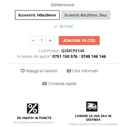
Accesorii intretinere si protectie
Dimensiune
:
DETAILING RAPID EXTERIOR
Eccentric 145x20mm
Eccentric 80x20mm, 2buc
Solutii detailing rapid
Accesorii detailing rapid
IN STOC
ACCESORII EXTERIOR
CONSUMABILE AUTO
ADAUGA IN COS
Cod Produs:
Q2MCPE145
Ai nevoie de ajutor?
0751 150 576
/
0748 146 146
Adauga la Favorite
Cere informatii
Comanda rapida
LIVRARE LA USA SAU IN
2% INAPOI IN PUNCTE
EASYBOX
Din valoarea fiecarei comenzi.
Livrare rapida la usa sau in easybox