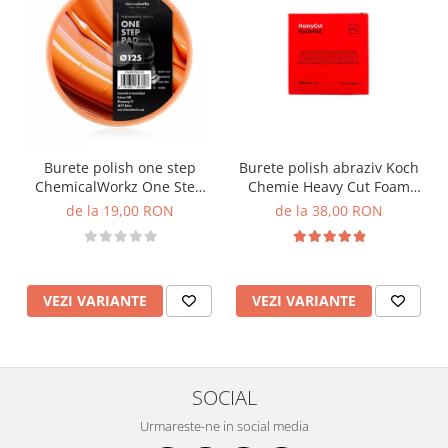
Burete polish one step
Burete polish abraziv Koch
ChemicalWorkz One Step
Chemie Heavy Cut Foam
Pad, portocaliu
Pad, rosu
de la 19,00 RON
de la 38,00 RON
VEZI VARIANTE
VEZI VARIANTE
SOCIAL
Urmareste-ne in social media