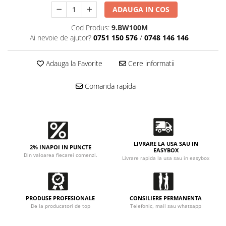
Accesorii intretinere si protectie
ADAUGA IN COS
DETAILING RAPID EXTERIOR
Cod Produs:
9.BW100M
Solutii detailing rapid
Ai nevoie de ajutor?
0751 150 576
/
0748 146 146
Accesorii detailing rapid
ACCESORII EXTERIOR
Adauga la Favorite
Cere informatii
CONSUMABILE AUTO
Comanda rapida
LIVRARE LA USA SAU IN
2% INAPOI IN PUNCTE
EASYBOX
Din valoarea fiecarei comenzi.
Livrare rapida la usa sau in easybox
PRODUSE PROFESIONALE
CONSILIERE PERMANENTA
De la producatori de top
Telefonic, mail sau whatsapp