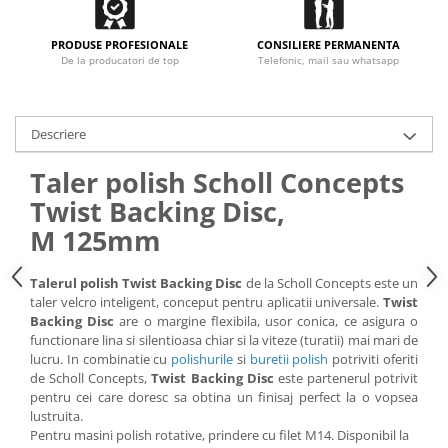
PRODUSE PROFESIONALE
CONSILIERE PERMANENTA
De la producatori de top
Telefonic, mail sau whatsapp
Descriere
Taler polish Scholl Concepts
Twist Backing Disc,
M 125mm
Talerul polish Twist Backing Disc
de la Scholl Concepts este un
taler velcro inteligent, conceput pentru aplicatii universale.
Twist
Backing Disc
are o margine flexibila, usor conica, ce asigura o
functionare lina si silentioasa chiar si la viteze (turatii) mai mari de
lucru. In combinatie cu
polishurile
si
buretii polish
potriviti oferiti
de Scholl Concepts,
Twist Backing Disc
este partenerul potrivit
pentru cei care doresc sa obtina un finisaj perfect la o vopsea
lustruita.
Pentru masini polish rotative, prindere cu filet M14. Disponibil la