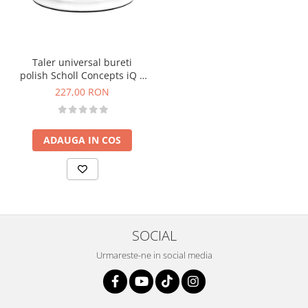
Taler universal bureti
polish Scholl Concepts iQ 3
in 1 Backing Disc
227,00 RON
ADAUGA IN COS
SOCIAL
Urmareste-ne in social media