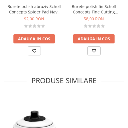
Burete polish abraziv Scholl
Burete polish fin Scholl
Concepts Spider Pad Navy
Concepts Fine Cutting
Blue, albastru, M 145mm
Premium Pad, portocaliu, M
92,00 RON
58,00 RON
145mm
ADAUGA IN COS
ADAUGA IN COS
PRODUSE SIMILARE