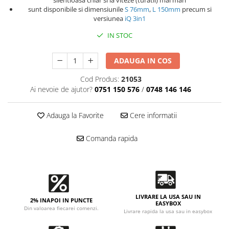
Accesorii intretinere si protectie
silentioasa chiar si la viteze (turatii) mai mari
sunt disponibile si dimensiunile
S 76mm
,
L 150mm
precum si
DETAILING RAPID EXTERIOR
versiunea
iQ 3in1
Solutii detailing rapid
IN STOC
Accesorii detailing rapid
ACCESORII EXTERIOR
ADAUGA IN COS
CONSUMABILE AUTO
Cod Produs:
21053
Ai nevoie de ajutor?
0751 150 576
/
0748 146 146
Adauga la Favorite
Cere informatii
Comanda rapida
LIVRARE LA USA SAU IN
2% INAPOI IN PUNCTE
EASYBOX
Din valoarea fiecarei comenzi.
Livrare rapida la usa sau in easybox