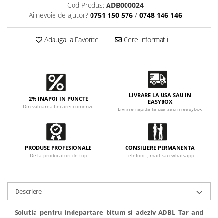
Accesorii intretinere si protectie
Cod Produs:
ADB000024
DETAILING RAPID EXTERIOR
Ai nevoie de ajutor?
0751 150 576
/
0748 146 146
Solutii detailing rapid
Adauga la Favorite
Cere informatii
Accesorii detailing rapid
ACCESORII EXTERIOR
CONSUMABILE AUTO
LIVRARE LA USA SAU IN
2% INAPOI IN PUNCTE
EASYBOX
Din valoarea fiecarei comenzi.
Livrare rapida la usa sau in easybox
PRODUSE PROFESIONALE
CONSILIERE PERMANENTA
De la producatori de top
Telefonic, mail sau whatsapp
Descriere
Solutia pentru indepartare bitum si adeziv ADBL Tar and