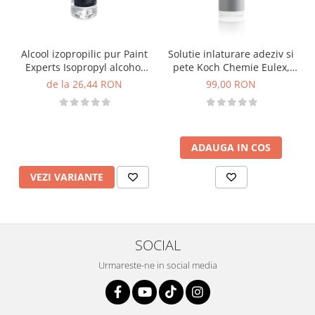
Alcool izopropilic pur Paint
Solutie inlaturare adeziv si
Experts Isopropyl alcohol
pete Koch Chemie Eulex,
IPA
Eu, 1L
de la 26,44 RON
99,00 RON
ADAUGA IN COS
VEZI VARIANTE
SOCIAL
Urmareste-ne in social media