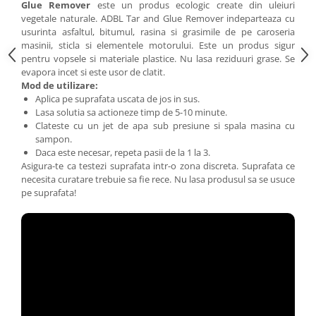
Glue Remover
este un produs ecologic create din uleiuri
vegetale naturale. ADBL Tar and Glue Remover indeparteaza cu
usurinta asfaltul, bitumul, rasina si grasimile de pe caroseria
masinii, sticla si elementele motorului. Este un produs sigur
pentru vopsele si materiale plastice. Nu lasa reziduuri grase. Se
evapora incet si este usor de clatit.
Mod de utilizare:
Aplica pe suprafata uscata de jos in sus.
Lasa solutia sa actioneze timp de 5-10 minute.
Clateste cu un jet de apa sub presiune si spala masina cu
sampon.
Daca este necesar, repeta pasii de la 1 la 3.
Asigura-te ca testezi suprafata intr-o zona discreta. Suprafata ce
necesita curatare trebuie sa fie rece. Nu lasa produsul sa se usuce
pe suprafata!