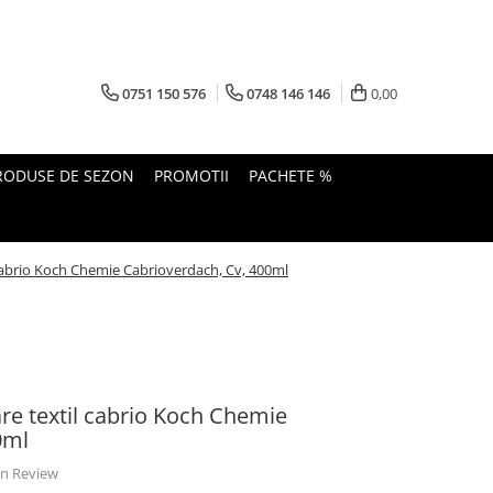
0751 150 576
0748 146 146
0,00
RODUSE DE SEZON
PROMOTII
PACHETE %
 cabrio Koch Chemie Cabrioverdach, Cv, 400ml
re textil cabrio Koch Chemie
0ml
 un Review