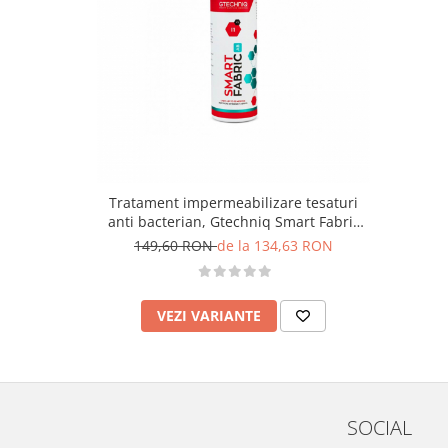
Tratament impermeabilizare tesaturi
anti bacterian, Gtechniq Smart Fabric
AB I1
149,60 RON
de la 134,63 RON
VEZI VARIANTE
SOCIAL