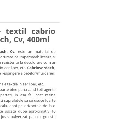
 textil cabrio
ch, Cv, 400ml
ach, Cv,
este un material de
uorurate ce impermeabilizeaza si
le rezistente la decolorare cum ar
in aer liber, etc.
Cabrioverdach,
de respingere a petelor/murdariei.
le textile in aer liber, etc.
-l foarte bine pana cand toti agentii
artati, in asa fel incat rasina
ti suprafetele sa se usuce foarte
ticala, apoi pe orizontala de la o
ste uscata dupa aproximativ 10
 jos si pulverizati pana se goleste