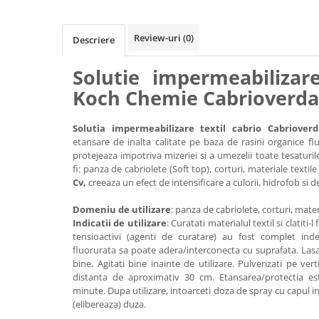
Accesorii intretinere si protectie
DETAILING RAPID EXTERIOR
Review-uri
(0)
Descriere
Solutii detailing rapid
Accesorii detailing rapid
Solutie impermeabilizare
ACCESORII EXTERIOR
Koch Chemie Cabrioverda
CONSUMABILE AUTO
Solutia impermeabilizare textil cabrio Cabrioverd
etansare de inalta calitate pe baza de rasini organice fl
protejeaza impotriva mizeriei si a umezelii toate tesaturi
fi: panza de cabriolete (Soft top), corturi, materiale textile 
Cv,
creeaza un efect de intensificare a culorii, hidrofob si 
Domeniu de utilizare
: panza de cabriolete, corturi, materia
Indicatii de utilizare
: Curatati materialul textil si clatiti
tensioactivi (agenti de curatare) au fost complet indep
fluorurata sa poate adera/interconecta cu suprafata. Lasa
bine. Agitati bine inainte de utilizare. Pulverizati pe ver
distanta de aproximativ 30 cm. Etansarea/protectia e
minute. Dupa utilizare, intoarceti doza de spray cu capul in
(elibereaza) duza.