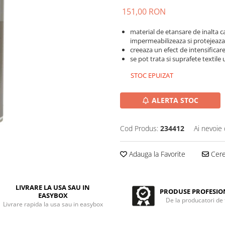
151,00 RON
material de etansare de inalta ca
impermeabilizeaza si protejeaza 
creeaza un efect de intensificare
se pot trata si suprafete textile
STOC EPUIZAT
ALERTA STOC
Cod Produs:
234412
Ai nevoie 
Adauga la Favorite
Cere 
LIVRARE LA USA SAU IN
PRODUSE PROFESIO
EASYBOX
De la producatori de
Livrare rapida la usa sau in easybox