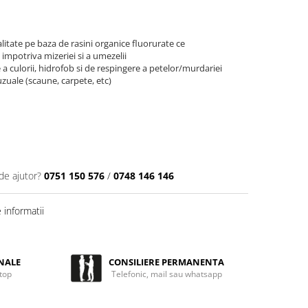
litate pe baza de rasini organice fluorurate ce
impotriva mizeriei si a umezelii
 a culorii, hidrofob si de respingere a petelor/murdariei
 uzuale (scaune, carpete, etc)
de ajutor?
0751 150 576
/
0748 146 146
informatii
NALE
CONSILIERE PERMANENTA
 top
Telefonic, mail sau whatsapp