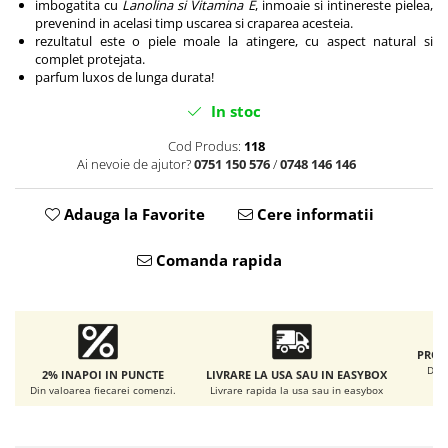
Accesorii intretinere si protectie
imbogatita cu
Lanolina si Vitamina E
, inmoaie si intinereste pielea,
prevenind in acelasi timp uscarea si craparea acesteia.
DETAILING RAPID EXTERIOR
rezultatul este o piele moale la atingere, cu aspect natural si
Solutii detailing rapid
complet protejata.
parfum luxos de lunga durata!
Accesorii detailing rapid
ACCESORII EXTERIOR
In stoc
CONSUMABILE AUTO
Cod Produs:
118
Ai nevoie de ajutor?
0751 150 576
/
0748 146 146
Adauga la Favorite
Cere informatii
Comanda rapida
PROD
De l
2% INAPOI IN PUNCTE
LIVRARE LA USA SAU IN EASYBOX
Din valoarea fiecarei comenzi.
Livrare rapida la usa sau in easybox