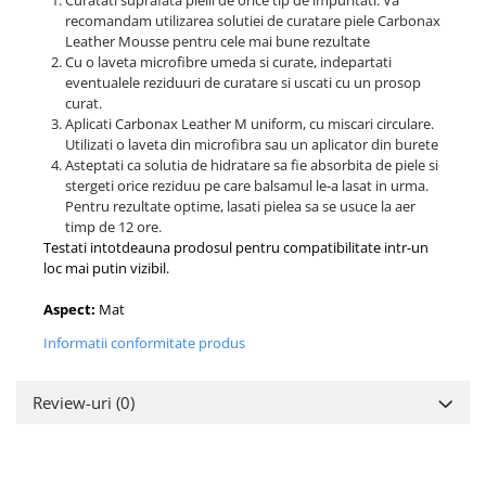
Curatati suprafata pielii de orice tip de impuritati. Va
recomandam utilizarea solutiei de curatare piele Carbonax
Leather Mousse pentru cele mai bune rezultate
Cu o laveta microfibre umeda si curate, indepartati
eventualele reziduuri de curatare si uscati cu un prosop
curat.
Aplicati Carbonax Leather M uniform, cu miscari circulare.
Utilizati o laveta din microfibra sau un aplicator din burete
Asteptati ca solutia de hidratare sa fie absorbita de piele si
stergeti orice reziduu pe care balsamul le-a lasat in urma.
Pentru rezultate optime, lasati pielea sa se usuce la aer
timp de 12 ore.
Testati intotdeauna prodosul pentru compatibilitate intr-un
loc mai putin vizibil.
Aspect:
Mat
Informatii conformitate produs
Review-uri
(0)