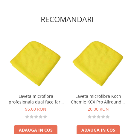
RECOMANDARI
Laveta microfibra
Laveta microfibra Koch
profesionala dual face fara
Chemie KCX Pro Allrounder
margini Koch Chemie Pro
Towel, galbena, 40x40cm
95,00 RON
20,00 RON
Allrounder Towel Set,
galbene, pachet 5buc
ADAUGA IN COS
ADAUGA IN COS