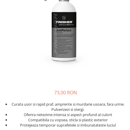
Solutii curatare plastic
Abrazive
DECONTAMINARE AUTO
Dressing plastic
Mascare
Solutii decontaminare
Accesorii curatare si intretinere
plastic
Altele
Argila decontaminare
STICLA
POLISH
Solutii curatare sticla
Degresante
Accesorii curatare sticla
Paste Polish
DETAILING RAPID INTERIOR
Bureti, Talere
Masini de Polishat
Solutii detailing rapid interior
Accesorii polish auto
Accesorii detailing rapid interior
INTRETINERE SI PROTECTIE
ODORIZANTE SI PARFUMURI
Jante
ACCESORII INTERIOR
73,00 RON
Vopsea
Plastic si Cauciuc Exterior
Curata usor si rapid praf, amprente si murdarie usoara, fara urme.
Geamuri
Pulverizezi si stergi.
Oferira netezime intensa si aspect profund al culorii
Soft-Top
Compatibila cu vopsea, sticla si plastic exterior
Folie PPF si PVC
Protejeaza temporar suprafetele si imbunatateste luciul