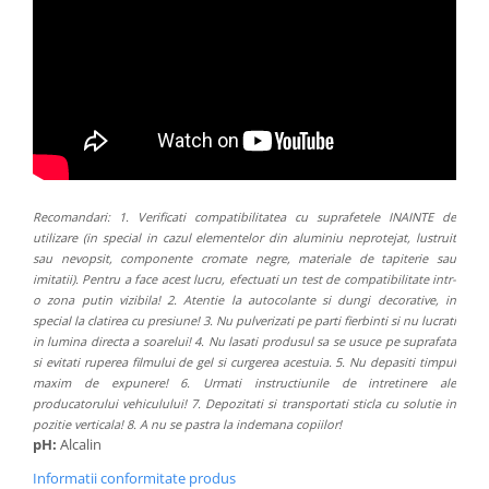
Recomandari: 1. Verificati compatibilitatea cu suprafetele INAINTE de
utilizare (in special in cazul elementelor din aluminiu neprotejat, lustruit
sau nevopsit, componente cromate negre, materiale de tapiterie sau
imitatii). Pentru a face acest lucru, efectuati un test de compatibilitate intr-
o zona putin vizibila! 2. Atentie la autocolante si dungi decorative, in
special la clatirea cu presiune! 3. Nu pulverizati pe parti fierbinti si nu lucrati
in lumina directa a soarelui! 4. Nu lasati produsul sa se usuce pe suprafata
si evitati ruperea filmului de gel si curgerea acestuia. 5. Nu depasiti timpul
maxim de expunere! 6. Urmati instructiunile de intretinere ale
producatorului vehiculului! 7. Depozitati si transportati sticla cu solutie in
pozitie verticala! 8. A nu se pastra la indemana copiilor!
pH:
Alcalin
Informatii conformitate produs