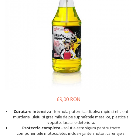
Solutii curatare plastic
Abrazive
DECONTAMINARE AUTO
Dressing plastic
Mascare
Solutii decontaminare
Accesorii curatare si intretinere
plastic
Altele
Argila decontaminare
STICLA
POLISH
Solutii curatare sticla
Degresante
Accesorii curatare sticla
Paste Polish
DETAILING RAPID INTERIOR
Bureti, Talere
Masini de Polishat
Solutii detailing rapid interior
Accesorii polish auto
Accesorii detailing rapid interior
INTRETINERE SI PROTECTIE
ODORIZANTE SI PARFUMURI
Jante
ACCESORII INTERIOR
Vopsea
69,00 RON
Plastic si Cauciuc Exterior
Curatare intensiva
- formula puternica dizolva rapid si eficient
Geamuri
murdaria, uleiul si grasimile de pe suprafetele metalice, plastice si
Soft-Top
vopsite, fara a le deteriora.
Protectie completa
- solutia este sigura pentru toate
Folie PPF si PVC
componentele motocicletei, inclusiv jante, motor, carenaje si