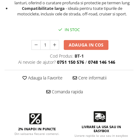
Accesorii intretinere si protectie
lanturi, oferind o curatare profunda si protectie pe termen lung
DETAILING RAPID EXTERIOR
Compatibilitate larga
- ideala pentru toate tipurile de
motociclete, inclusiv cele de strada, off-road, cruiser si sport.
Solutii detailing rapid
Accesorii detailing rapid
IN STOC
ACCESORII EXTERIOR
CONSUMABILE AUTO
ADAUGA IN COS
Cod Produs:
BT-1
Ai nevoie de ajutor?
0751 150 576
/
0748 146 146
Adauga la Favorite
Cere informatii
Comanda rapida
LIVRARE LA USA SAU IN
2% INAPOI IN PUNCTE
EASYBOX
Din valoarea fiecarei comenzi.
Livrare rapida la usa sau in easybox