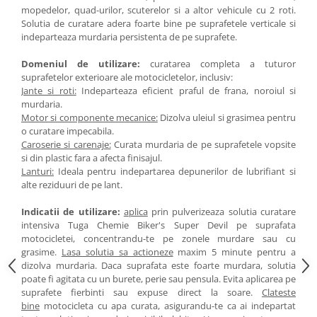
mopedelor, quad-urilor, scuterelor si a altor vehicule cu 2 roti.
Solutia de curatare adera foarte bine pe suprafetele verticale si
indeparteaza murdaria persistenta de pe suprafete.
Domeniul de utilizare:
curatarea completa a tuturor
suprafetelor exterioare ale motocicletelor, inclusiv:
Jante si roti:
Indeparteaza eficient praful de frana, noroiul si
murdaria.
Motor si componente mecanice:
Dizolva uleiul si grasimea pentru
o curatare impecabila.
Caroserie si carenaje:
Curata murdaria de pe suprafetele vopsite
si din plastic fara a afecta finisajul.
Lanturi:
Ideala pentru indepartarea depunerilor de lubrifiant si
alte reziduuri de pe lant.
Indicatii de utilizare:
aplica
prin pulverizeaza solutia curatare
intensiva Tuga Chemie Biker's Super Devil pe suprafata
motocicletei, concentrandu-te pe zonele murdare sau cu
grasime.
Lasa solutia sa actioneze
maxim 5 minute pentru a
dizolva murdaria. Daca suprafata este foarte murdara, solutia
poate fi agitata cu un burete, perie sau pensula. Evita aplicarea pe
suprafete fierbinti sau expuse direct la soare.
Clateste
bine
motocicleta cu apa curata, asigurandu-te ca ai indepartat