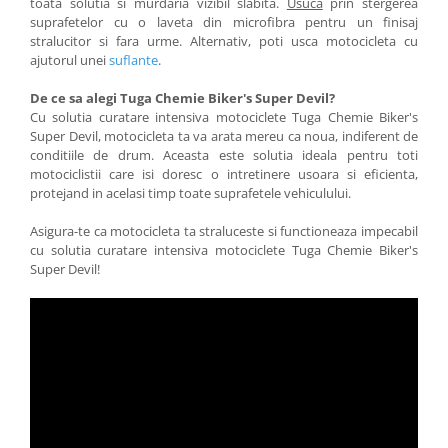
toata solutia si murdaria vizibil slabita.
Usuca
prin stergerea
suprafetelor cu o laveta din microfibra pentru un finisaj
stralucitor si fara urme. Alternativ, poti usca motocicleta cu
ajutorul unei
suflante
.
De ce sa alegi Tuga Chemie Biker's Super Devil?
Cu solutia curatare intensiva motociclete Tuga Chemie Biker's
Super Devil, motocicleta ta va arata mereu ca noua, indiferent de
conditiile de drum. Aceasta este solutia ideala pentru toti
motociclistii care isi doresc o intretinere usoara si eficienta,
protejand in acelasi timp toate suprafetele vehiculului.
Asigura-te ca motocicleta ta straluceste si functioneaza impecabil
cu solutia curatare intensiva motociclete Tuga Chemie Biker's
Super Devil!