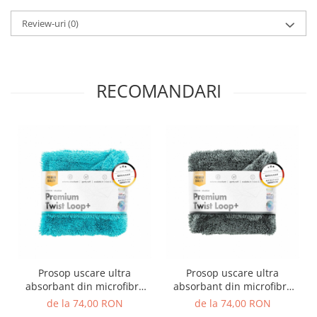
Review-uri
(0)
RECOMANDARI
Prosop uscare ultra
Prosop uscare ultra
absorbant din microfibra
absorbant din microfibra
ChemicalWorkz Premium
ChemicalWorkz Premium
de la 74,00 RON
de la 74,00 RON
Twist Loop 1600GSM,
Twist Loop 1600GSM, gri